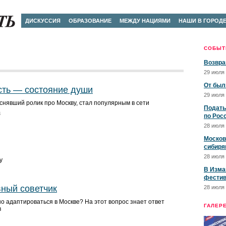
ДИСКУССИЯ
ОБРАЗОВАНИЕ
МЕЖДУ НАЦИЯМИ
НАШИ В ГОРОД
СОБЫТ
Возвра
29 июля 
От был
ть — состояние души
29 июля 
 снявший ролик про Москву, стал популярным в сети
Подать
8
по Рос
28 июля 
Москов
сибиря
28 июля 
у
В Изма
фестив
вный советчик
28 июля 
о адаптироваться в Москве? На этот вопрос знает ответ
ГАЛЕР
в