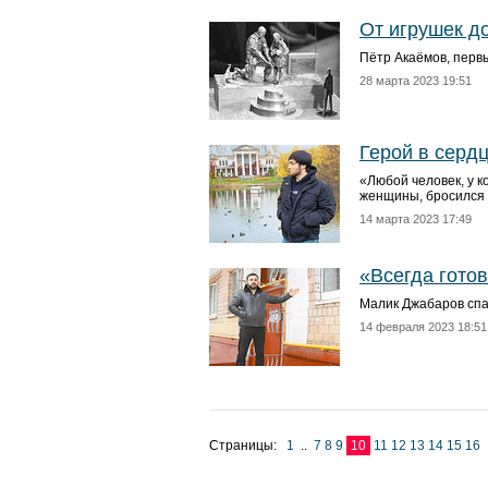
От игрушек до
Пётр Акаёмов, перв
28 марта 2023 19:51
Герой в серд
«Любой человек, у к
женщины, бросился
14 марта 2023 17:49
«Всегда гото
Малик Джабаров спа
14 февраля 2023 18:51
Страницы:
1
..
7
8
9
10
11
12
13
14
15
16