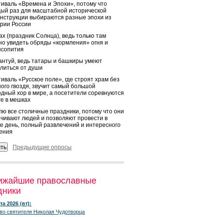
иваль «Времена и Эпохи», потому что
ый раз для масштабной исторической
нструкции выбираются разные эпохи из
рии России
х (праздник Солнца), ведь только там
о увидеть обряды «кормления» огня и
ысопития
нтуй, ведь татары и башкиры умеют
литься от души
иваль «Русское поле», где строят храм без
ого гвоздя, звучит самый большой
дный хор в мире, а посетители соревнуются
ге в мешках
ю все столичные праздники, потому что они
чивают людей и позволяют провести в
е день, полный развлечений и интересного
ения
Предыдущие опросы
ижайшие православные
дники
та 2026 (вт):
во святителя Николая Чудотворца