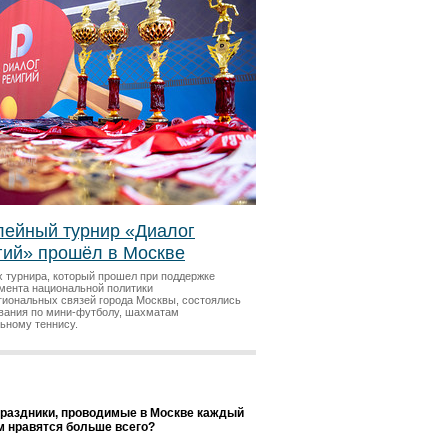
ейный турнир «Диалог
гий» прошёл в Москве
х турнира, который прошел при поддержке
мента национальной политики
гиональных связей города Москвы, состоялись
вания по мини-футболу, шахматам
льному теннису.
праздники, проводимые в Москве каждый
ам нравятся больше всего?