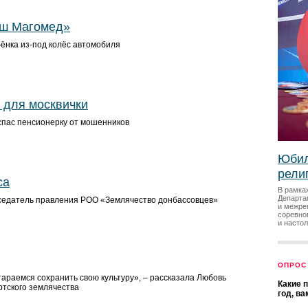
аш Магомед»
бёнка из-под колёс автомобиля
 для москвички
спас пенсионерку от мошенников
Юбил
рели
са
В рамка
Департа
седатель правления РОО «Землячество донбассовцев»
и межре
соревно
и насто
ОПРОС
тараемся сохранить свою культуру», – рассказала Любовь
Какие 
тского землячества
год, в