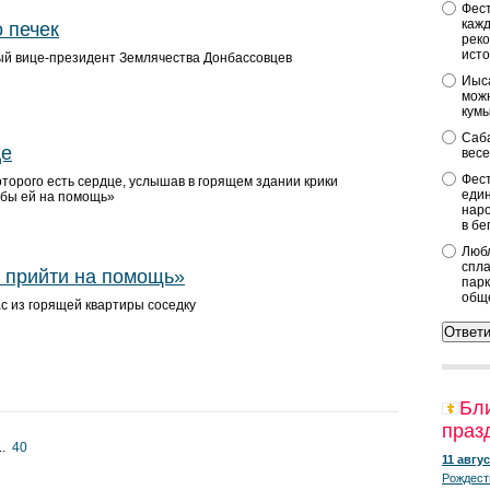
Фест
кажд
 печек
реко
исто
ый вице-президент Землячества Донбассовцев
Иыса
можн
кум
Саба
це
весе
Фест
оторого есть сердце, услышав в горящем здании крики
един
 бы ей на помощь»
наро
в бе
Любл
спла
в прийти на помощь»
парк
общ
с из горящей квартиры соседку
Бл
праз
..
40
11 авгус
Рождест