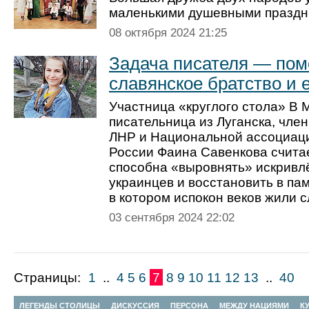
маленькими душевными праздн
08 октября 2024 21:25
Задача писателя — пом
славянское братство и 
Участница «круглого стола» В 
писательница из Луганска, чле
ЛНР и Национальной ассоциац
России Фаина Савенкова считае
способна «выровнять» искривл
украинцев и восстановить в па
в котором испокон веков жили 
03 сентября 2024 22:02
Страницы:
1
..
4
5
6
7
8
9
10
11
12
13
..
40
ЛЕГЕНДЫ СТОЛИЦЫ
ДИСКУССИЯ
ПЕРСОНА
МЕЖДУ НАЦИЯМИ
К