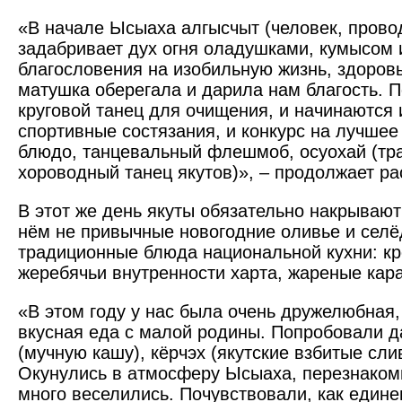
«В начале Ысыаха алгысчыт (человек, прово
задабривает дух огня оладушками, кумысом 
благословения на изобильную жизнь, здоровь
матушка оберегала и дарила нам благость. 
круговой танец для очищения, и начинаются 
спортивные состязания, и конкурс на лучше
блюдо, танцевальный флешмоб, осуохай (тр
хороводный танец якутов)», – продолжает ра
В этот же день якуты обязательно накрывают
нём не привычные новогодние оливье и селё
традиционные блюда национальной кухни: кр
жеребячьи внутренности харта, жареные кара
«В этом году у нас была очень дружелюбная,
вкусная еда с малой родины. Попробовали 
(мучную кашу), кёрчэх (якутские взбитые слив
Окунулись в атмосферу Ысыаха, перезнаком
много веселились. Почувствовали, как едине