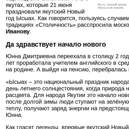
якутах, которые 21 июня
Фото: личный архив
Юнна и её земляк.
праздновали якутский Новый
год Ысыах. Как говорится, пользуясь случаем
традициях «­Столичность» расспросила моск
Иванову
.
Да здравствует начало нового
Юнна Дмитриевна переехала в столицу 2 года
лет проработала учителем английского в сре
на родине. А выйдя на пенсию, перебралась 
«Ысыах – это национальный праздник народа
день летнего солнцестояния, когда природа 
расцвета. Для народа Якутии это начало ново
после долгой зимы люди ступают на зелёную
теплу, получают заряд энергии на предстоящи
Юнна.
Как гласят легенды, впервые якутский Новый