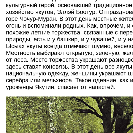
культурный герой, основавший традиционное
хозяйство якутов, Эллэй Боотур. Отпраздно
горе Чочур-Муран. В этот день местные жите
огонь и вспоминали родных. Как, впрочем, и 
похожие летние торжества, связанные с пер
природы, есть и у башкир, и у чувашей, и у 
Ысыах якуты всегда отмечают шумно, весело
Местность выбирают открытую, зелёную, же
от леса. Место торжества украшают разноцв
здесь ставят коновязь. В этот день все якут
национальную одежду, женщины украшают ш
серебра или мельхиора. Такое одеяние, как 
уроженцы Якутии, спасает от напастей.