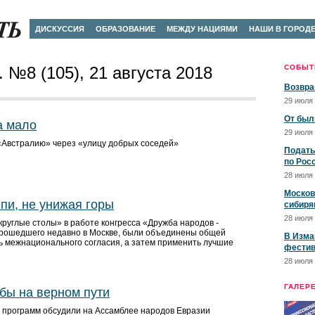
ДИСКУССИЯ
ОБРАЗОВАНИЕ
МЕЖДУ НАЦИЯМИ
НАШИ В ГОРОД
 №8 (105), 21 августа 2018
СОБЫТ
Возвра
29 июля 
От был
а мало
29 июля 
«Австралию» через «улицу добрых соседей»
Подать
по Рос
28 июля 
Москов
пи, не унижая горы
сибиря
28 июля 
круглые столы» в работе конгресса «Дружба народов -
прошедшего недавно в Москве, были объединены общей
В Изма
чь межнационального согласия, а затем применить лучшие
фестив
28 июля 
ГАЛЕР
бы на верном пути
и программ обсудили на Ассамблее народов Евразии