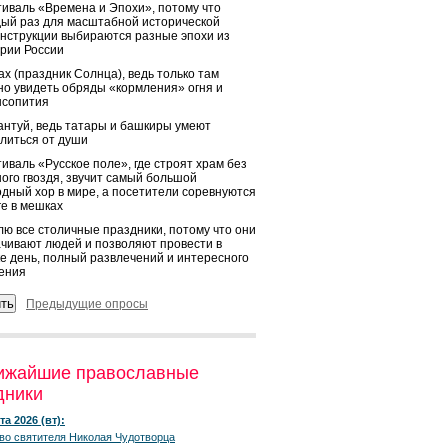
иваль «Времена и Эпохи», потому что
ый раз для масштабной исторической
нструкции выбираются разные эпохи из
рии России
х (праздник Солнца), ведь только там
о увидеть обряды «кормления» огня и
ысопития
нтуй, ведь татары и башкиры умеют
литься от души
иваль «Русское поле», где строят храм без
ого гвоздя, звучит самый большой
дный хор в мире, а посетители соревнуются
ге в мешках
ю все столичные праздники, потому что они
чивают людей и позволяют провести в
е день, полный развлечений и интересного
ения
Предыдущие опросы
ижайшие православные
дники
та 2026 (вт):
во святителя Николая Чудотворца