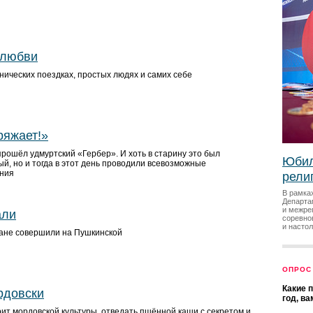
 любви
нических поездках, простых людях и самих себе
ряжает!»
рошёл удмуртский «Гербер». И хоть в старину это был
Юбил
й, но и тогда в этот день проводили всевозможные
ания
рели
В рамка
Департа
и межре
али
соревно
и насто
ане совершили на Пушкинской
ОПРОС
Какие 
рдовски
год, в
ит мордовской культуры, отведать пшённой каши с секретом и