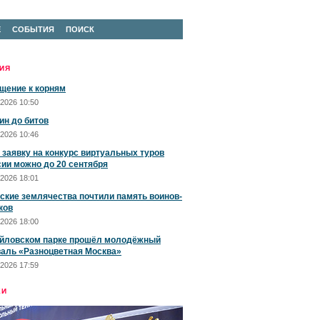
Е
СОБЫТИЯ
ПОИСК
ИЯ
щение к корням
2026 10:50
ин до битов
2026 10:46
 заявку на конкурс виртуальных туров
сии можно до 20 сентября
2026 18:01
ские землячества почтили память воинов-
ков
2026 18:00
йловском парке прошёл молодёжный
аль «Разноцветная Москва»
2026 17:59
ЕИ