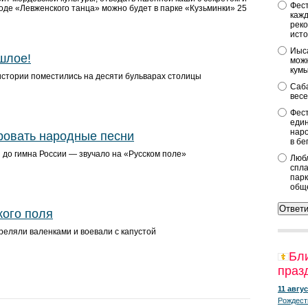
Фест
оде «Левженского танца» можно будет в парке «Кузьминки» 25
кажд
реко
исто
Иыса
шлое!
можн
кум
истории поместились на десяти бульварах столицы
Саба
весе
Фест
един
наро
ровать народные песни
в бе
 до гимна России — звучало на «Русском поле»
Любл
спла
парк
общ
кого поля
реляли валенками и воевали с капустой
Бл
праз
11 авгус
Рождест