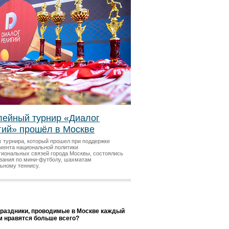
ейный турнир «Диалог
гий» прошёл в Москве
х турнира, который прошел при поддержке
мента национальной политики
гиональных связей города Москвы, состоялись
вания по мини-футболу, шахматам
льному теннису.
праздники, проводимые в Москве каждый
ам нравятся больше всего?