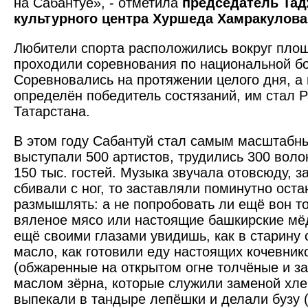
на Сабантуе», - отметила
председатель Тад
культурного центра Хуршеда Хамракулова
Любители спорта расположились вокруг площ
проходили соревнования по национальной б
Соревновались на протяжении целого дня, а
определён победитель состязаний, им стал Р
Татарстана.
В этом году Сабантуй стал самым масштабны
выступали 500 артистов, трудились 300 воло
150 тыс. гостей. Музыка звучала отовсюду, з
сбивали с ног, то заставляли поминутно ост
размышлять: а не попробовать ли ещё вон то
вяленое мясо или настоящие башкирские мёд 
ещё своими глазами увидишь, как в старину
масло, как готовили еду настоящих кочевнико
(обжаренные на открытом огне толчёные и з
маслом зёрна, которые служили заменой хлеб
выпекали в тандыре лепёшки и делали бузу (