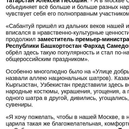
Татарстан Алексей Песошин
. - А в Москве
объединяет всё больше и больше разных нар
чувствует себя его полноправным участником
«Сабантуй пришёл из дальних веков нашей и
вписался в нравственно-культурные ценности
продолжил
заместитель премьер-министра
Республики Башкорто­стан Фархад Самедо
обрёл здесь такую популярность и стал по-
общероссийским празд­ником».
Особенно многолюдно было на «Улице добры
назвали аллею национальных шатров). Казах
Кыргызстан, Узбекистан представили здесь вс
народные костюмы, украшения, угощения, а г
одного шатра в другой, дивились, угощались
сувениры.
«Я хочу пожелать, чтобы в нашей Москве, в 
царила такая же благожелательная, комфорт