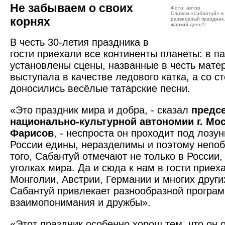
Не забываем о своих
Фото: автор
Словом «сабантуй» в
корнях
развесёлый праздник.
жаркий день?!
В честь 30-летия праздника в
гости приехали все континенты планеты: в п
установлены сцены, названные в честь мате
выступала в качестве ледового катка, а со с
доносились весёлые татарские песни.
«Это праздник мира и добра, - сказал
предс
национально-культурной автономии г. Мо
Фарисов
, - неспроста он проходит под лозу
России едины, неразделимы и поэтому непо
того, Сабантуй отмечают не только в России,
уголках мира. Да и сюда к нам в гости прие
Монголии, Австрии, Германии и многих други
Сабантуй привлекает разнообразной програ
взаимопонимания и дружбы».
«Этот праздник особенно хорош тем, что он 