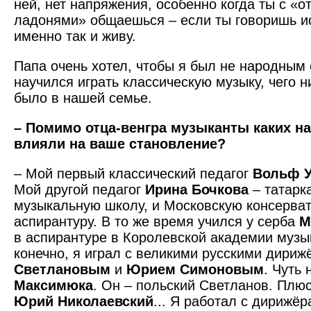
ней, нет напряжения, особенно когда ты с «
ладонями» общаешься – если ты говоришь и
именно так и живу.
Папа очень хотел, чтобы я был не народным 
научился играть классическую музыку, чего н
было в нашей семье.
– Помимо отца-венгра музыканты каких н
влияли на ваше становление?
– Мой первый классический педагог
Вольф У
Мой другой педагог
Ирина Бочкова
– татарк
музыкальную школу, и Московскую консерват
аспирантуру. В то же время учился у серба
М
в аспирантуре в Королевской академии музы
конечно, я играл с великими русскими дириж
Светлановым
и
Юрием Симоновым
. Чуть
Максимюка
. Он – польский Светланов. Плю
Юрий Николаевский
... Я работал с дирижё