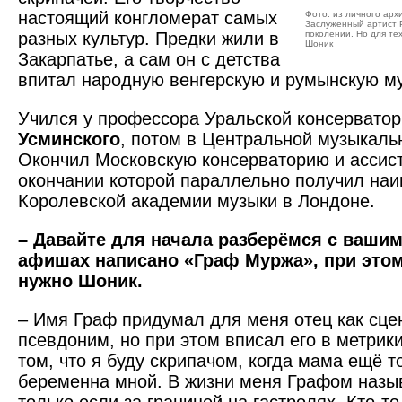
настоящий конгломерат самых
Фото: из личного арх
Заслуженный артист 
разных культур. Предки жили в
поколении. Но для тех
Шоник
Закарпатье, а сам он с детства
впитал народную венгерскую и румынскую м
Учился у профессора Уральской консервато
Усминского
, потом в Центральной музыкаль
Окончил Московскую консерваторию и ассист
окончании которой параллельно получил на
Королевской академии музыки в Лондоне.
– Давайте для начала разберёмся с вашим
афишах написано «Граф Муржа», при этом
нужно Шоник.
– Имя Граф придумал для меня отец как сце
псевдоним, но при этом вписал его в метрик
том, что я буду скрипачом, когда мама ещё 
беременна мной. В жизни меня Графом назыв