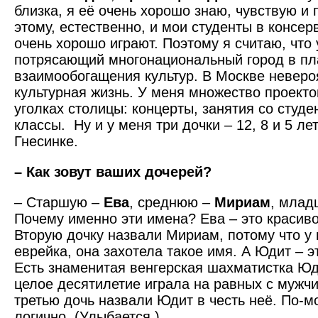
близка, я её очень хорошо знаю, чувствую и
этому, естественно, и мои студенты в консер
очень хорошо играют. Поэтому я считаю, что
потрясающий многонациональный город в пл
взаимообогащения культур. В Москве неверо
культурная жизнь. У меня множество проекто
уголках столицы: концерты, занятия со студе
классы. Ну и у меня три дочки – 12, 8 и 5 лет
Гнесинке.
– Как зовут ваших дочерей?
– Старшую –
Ева
, среднюю –
Мириам
, мла
Почему именно эти имена? Ева – это красиво
Вторую дочку назвали Мириам, потому что у
еврейка, она захотела такое имя. А Юдит – э
Есть знаменитая венгерская шахматистка Юд
целое десятилетие играла на равных с мужчи
третью дочь назвали Юдит в честь неё. По-м
логично. (Улыбается.)