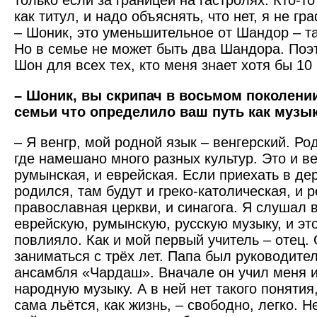
только если за границей на гастролях. Кто-т
как титул, и надо объяснять, что нет, я не гр
– Шоник, это уменьшительное от Шандор – та
Но в семье не может быть два Шандора. Поэ
Шон для всех тех, кто меня знает хотя бы 1
– Шоник, вы скрипач в восьмом поколени
семьи что определило ваш путь как музы
– Я венгр, мой родной язык – венгерский. Ро
где намешано много разных культур. Это и ве
румынская, и еврейская. Если приехать в де
родился, там будут и греко-католическая, и 
православная церкви, и синагога. Я слушал 
еврейскую, румынскую, русскую музыку, и эт
повлияло. Как и мой первый учитель – отец.
заниматься с трёх лет. Папа был руководите
ансамбля «Чардаш». Вначале он учил меня и
народную музыку. А в ней нет такого понятия
сама льётся, как жизнь, – свободно, легко. Н