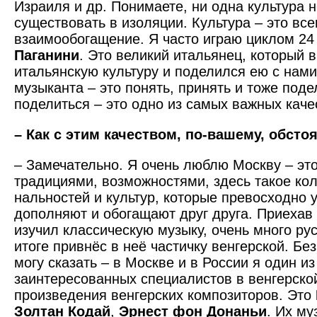
Израиля и др. Понимаете, ни одна культура 
существовать в изоляции. Культура – это все
взаимообогащение. Я часто играю циклом 24
Паганини
. Это великий итальянец, который 
итальянскую культуру и поделился ею с нами
музыканта – это понять, принять и тоже поде
поделиться – это одно из самых важных каче
– Как с этим качеством, по-вашему, обсто
– Замечательно. Я очень люблю Москву – это
традициями, возможностями, здесь такое кол
нальностей и культур, которые превосходно 
дополняют и обогащают друг друга. Приехав 
изучил классическую музыку, очень много рус
итоге привнёс в неё частичку венгерской. Бе
могу сказать – в Москве и в России я один и
заинтересованных специалистов в венгерско
произведения венгерских композиторов. Это
Золтан Кодай
,
Эрнест фон Донаньи
. Их му