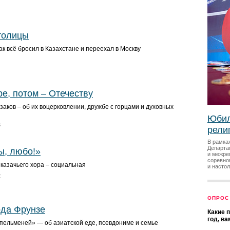
толицы
ак всё бросил в Казахстане и переехал в Москву
е, потом – Отечеству
заков – об их воцерковлении, дружбе с горцами и духовных
Юбил
6
рели
В рамка
Департа
ы, любо!»
и межре
соревно
казачьего хора – социальная
и насто
2
ОПРОС
ода Фрунзе
Какие 
год, в
 пельменей» — об азиатской еде, псевдониме и семье