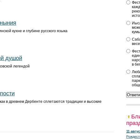
7
Фест
кажд
реко
исто
уныния
Иыса
можн
нской кухне и глубине русского языка
кум
Саба
весе
Фест
един
ий душой
наро
в бе
ковской легендой
Любл
спла
парк
общ
епости
 как в древнем Дербенте сплетаются традиции и высокие
Бл
праз
11 авгус
Рождест