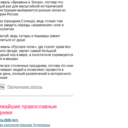
иваль «Времена и Эпохи», потому что
ый раз для масштабной исторической
нструкции выбираются разные эпохи из
рии России
х (праздник Солнца), ведь только там
о увидеть обряды «кормления» огня и
ысопития
нтуй, ведь татары и башкиры умеют
литься от души
иваль «Русское поле», где строят храм без
ого гвоздя, звучит самый большой
дный хор в мире, а посетители соревнуются
ге в мешках
ю все столичные праздники, потому что они
чивают людей и позволяют провести в
е день, полный развлечений и интересного
ения
Предыдущие опросы
ижайшие православные
дники
та 2026 (вт):
во святителя Николая Чудотворца