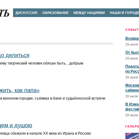
ДИСКУССИЯ
ОБРАЗОВАНИЕ
МЕЖДУ НАЦИЯМИ
НАШИ В ГОРОД
СОБЫТ
Возвра
29 июля 
От был
до делиться
29 июля 
чему творческий человек обязан быть... добрым
Подать
по Рос
28 июля 
Москов
жить, как папа»
сибиря
28 июля 
в военном городке, съёмках в бане и судьбоносной встрече
В Изма
фестив
28 июля 
цем и душою
ГАЛЕР
певца сбежали в начале ХХ века из Ирана в Россию