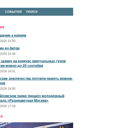
Е
СОБЫТИЯ
ПОИСК
ИЯ
щение к корням
2026 10:50
ин до битов
2026 10:46
 заявку на конкурс виртуальных туров
сии можно до 20 сентября
2026 18:01
ские землячества почтили память воинов-
ков
2026 18:00
йловском парке прошёл молодёжный
аль «Разноцветная Москва»
2026 17:59
ЕИ