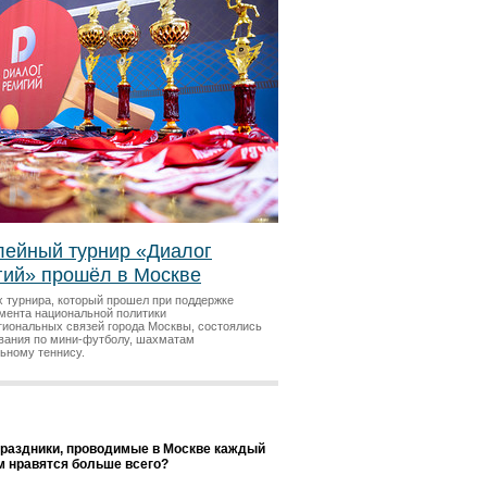
ейный турнир «Диалог
гий» прошёл в Москве
х турнира, который прошел при поддержке
мента национальной политики
гиональных связей города Москвы, состоялись
вания по мини-футболу, шахматам
льному теннису.
праздники, проводимые в Москве каждый
ам нравятся больше всего?