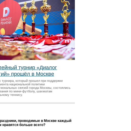
ейный турнир «Диалог
гий» прошёл в Москве
х турнира, который прошел при поддержке
мента национальной политики
гиональных связей города Москвы, состоялись
вания по мини-футболу, шахматам
льному теннису.
праздники, проводимые в Москве каждый
ам нравятся больше всего?