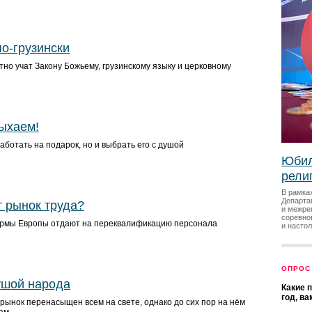
по-грузински
тно учат Закону Божьему, грузинскому языку и церковному
ыхаем!
аботать на подарок, но и выбрать его с душой
Юбил
рели
В рамка
Департа
т рынок труда?
и межре
соревно
рмы Европы отдают на переквалификацию персонала
и насто
ОПРОС
ушой народа
Какие 
год, в
рынок перенасыщен всем на свете, однако до сих пор на нём