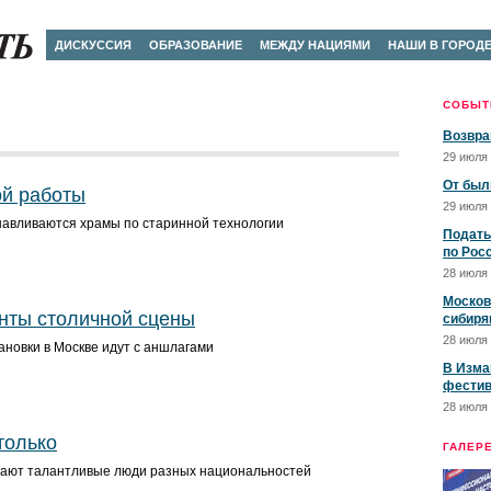
ДИСКУССИЯ
ОБРАЗОВАНИЕ
МЕЖДУ НАЦИЯМИ
НАШИ В ГОРОД
СОБЫТ
Возвра
29 июля 
От был
ой работы
29 июля 
анавливаются храмы по старинной технологии
Подать
по Рос
28 июля 
Москов
нты столичной сцены
сибиря
28 июля 
новки в Москве идут с аншлагами
В Изма
фестив
28 июля 
только
ГАЛЕР
тают талантливые люди разных национальностей