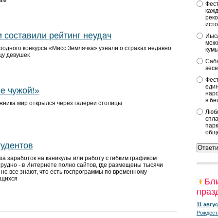
ам
Фест
кажд
реко
исто
 составили рейтинг неудач
Иыса
можн
одного конкурса «Мисс Землячка» узнали о страхах недавно
кум
цу девушек
Саба
весе
Фест
един
е чужой!»
наро
в бе
ожника мир открылся через галереи столицы
Любл
спла
парк
общ
тудентов
а заработок на каникулы или работу с гибким графиком
 трудно - в Интернете полно сайтов, где размещены тысячи
 не все знают, что есть госпрограммы по временному
ащихся
Бл
праз
11 авгус
Рождест