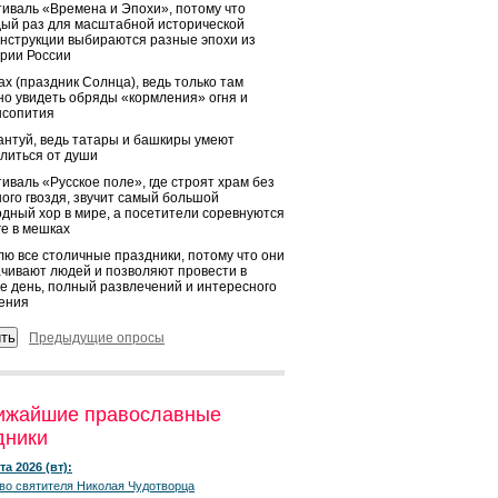
иваль «Времена и Эпохи», потому что
ый раз для масштабной исторической
нструкции выбираются разные эпохи из
рии России
х (праздник Солнца), ведь только там
о увидеть обряды «кормления» огня и
ысопития
нтуй, ведь татары и башкиры умеют
литься от души
иваль «Русское поле», где строят храм без
ого гвоздя, звучит самый большой
дный хор в мире, а посетители соревнуются
ге в мешках
ю все столичные праздники, потому что они
чивают людей и позволяют провести в
е день, полный развлечений и интересного
ения
Предыдущие опросы
ижайшие православные
дники
та 2026 (вт):
во святителя Николая Чудотворца