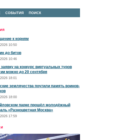
Е
СОБЫТИЯ
ПОИСК
ИЯ
щение к корням
2026 10:50
ин до битов
2026 10:46
 заявку на конкурс виртуальных туров
сии можно до 20 сентября
2026 18:01
ские землячества почтили память воинов-
ков
2026 18:00
йловском парке прошёл молодёжный
аль «Разноцветная Москва»
2026 17:59
ЕИ