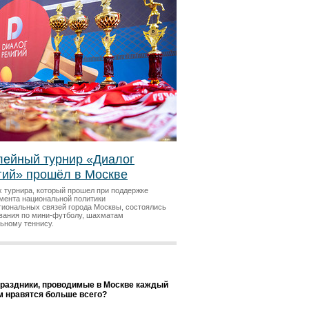
ейный турнир «Диалог
гий» прошёл в Москве
х турнира, который прошел при поддержке
мента национальной политики
гиональных связей города Москвы, состоялись
вания по мини-футболу, шахматам
льному теннису.
праздники, проводимые в Москве каждый
ам нравятся больше всего?