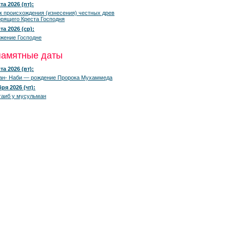
та 2026 (пт):
к происхождения (изнесения) честных древ
рящего Креста Господня
та 2026 (ср):
жение Господне
памятные даты
та 2026 (вт):
ан- Наби — рождение Пророка Мухаммеда
ря 2026 (чт):
гаиб у мусульман