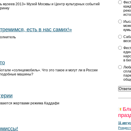
Фест
чь музеев 2013» Музей Москвы и Центр культурных событий
кажд
еринку
реко
исто
Иыса
можн
стремимся, есть в нас самих!»
кум
Саба
полнитель
весе
Фест
един
наро
в бе
то
Любл
отали «солнцемобиль». Что это такое и могут ли в России
спла
 подобные машины?
парк
общ
герии
ваются жертвами режима Каддафи
Бл
праз
11 авгус
омиссы!
Рождест