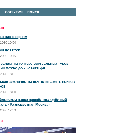
Е
СОБЫТИЯ
ПОИСК
ИЯ
щение к корням
2026 10:50
ин до битов
2026 10:46
 заявку на конкурс виртуальных туров
сии можно до 20 сентября
2026 18:01
ские землячества почтили память воинов-
ков
2026 18:00
йловском парке прошёл молодёжный
аль «Разноцветная Москва»
2026 17:59
ЕИ