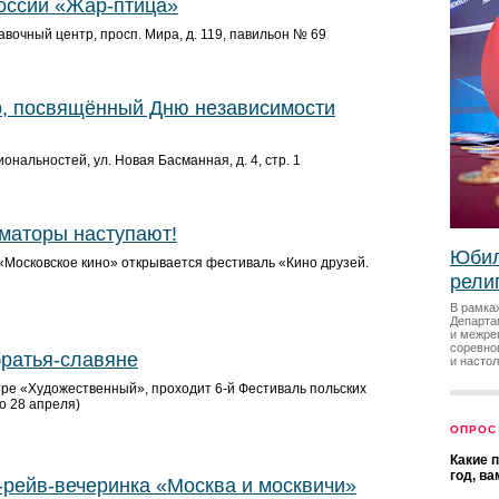
оссии «Жар-птица»
вочный центр, просп. Мира, д. 119, павильон № 69
, посвящённый Дню независимости
ональностей, ул. Новая Басманная, д. 4, стр. 1
иматоры наступают!
Юбил
 «Московское кино» открывается фестиваль «Кино друзей.
рели
В рамка
Департа
и межре
соревно
ратья-славяне
и насто
тре «Художественный», проходит 6-й Фестиваль польских
о 28 апреля)
ОПРОС
Какие 
год, в
о-рейв-вечеринка «Москва и москвичи»