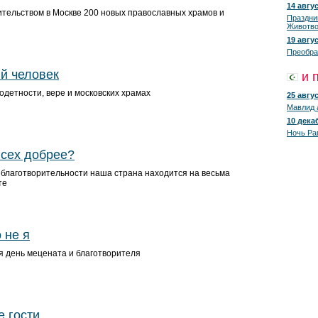
14 авгус
ительством в Москве 200 новых православных храмов и
Праздни
Животво
19 авгус
Преобра
ый человек
и 
одетности, вере и московских храмах
25 авгус
Мавлид 
10 декаб
Ночь Ра
всех добрее?
 благотворительности наша страна находится на весьма
те
 не я
я день мецената и благотворителя
 гости