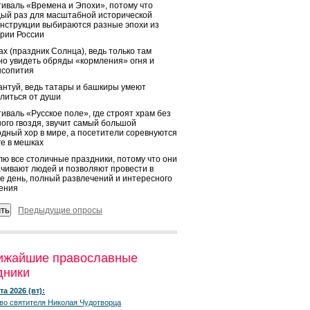
иваль «Времена и Эпохи», потому что
ый раз для масштабной исторической
нструкции выбираются разные эпохи из
рии России
х (праздник Солнца), ведь только там
о увидеть обряды «кормления» огня и
ысопития
нтуй, ведь татары и башкиры умеют
литься от души
иваль «Русское поле», где строят храм без
ого гвоздя, звучит самый большой
дный хор в мире, а посетители соревнуются
ге в мешках
ю все столичные праздники, потому что они
чивают людей и позволяют провести в
е день, полный развлечений и интересного
ения
Предыдущие опросы
ижайшие православные
дники
та 2026 (вт):
во святителя Николая Чудотворца