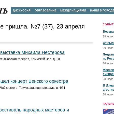
ДИСКУССИЯ
ОБРАЗОВАНИЕ
МЕЖДУ НАЦИЯМИ
НАШИ В ГОРОД
е пришла. №7 (37), 23 апреля
СОБЫТ
Возвра
29 июля 
От был
29 июля 
выставка Михаила Нестерова
Подать
по Рос
тьяковская галерея, Крымский Вал, д. 10
28 июля 
Москов
сибиря
28 июля 
ошел концерт Венского оркестра
В Изма
Чайковского, Триумфальная площадь, д. 4/31
фестив
28 июля 
ГАЛЕР
естиваль народных мастеров и