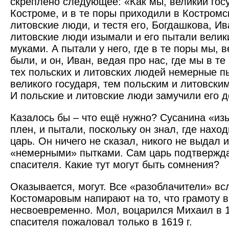
скреплено следующее: «Как мы, великий гос
Костроме, и в те поры приходили в Костромс
литовские люди, и тестя его, Богдашкова, И
литов­ские люди изымали и его пытали вели
муками. А пытали у него, где в те поры мы, в
были, и он, Иван, ведая про нас, где мы в те
тех польских и литовских людей немерные пы
великого государя, тем польским и литовски
И польские и литовские люди замучили его д
Казалось бы – что ещё нужно? Сусанина «изым
плен, и пытали, по­скольку он знал, где нах
царь. Он ничего не сказал, никого не выдал 
«немерными» пытками. Сам царь подтвержда
спасителя. Какие тут могут быть сомнения?
Оказывается, могут. Все «разо­блачители» вс
Костомаровым напирают на то, что грамоту 
несвоевременно. Мол, воцарился Михаил в 161
спасителя пожаловал только в 1619 г.