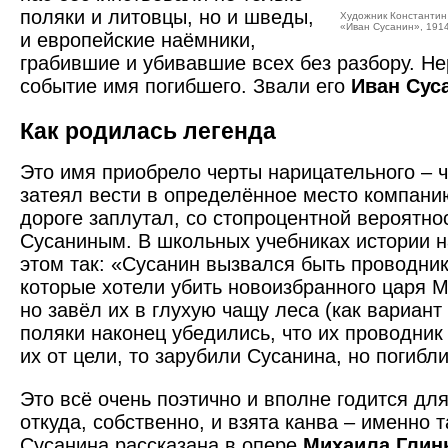
поляки и литовцы, но и шведы,
Художник Константин 
«Иван Сусанин», 1914
и европейские наёмники,
грабившие и убивавшие всех без разбору. Н
событие имя погибшего. Звали его
Иван Сус
Как родилась легенда
Это имя приобрело черты нарицательного – ч
затеял вести в определённое место компанию
дороге заплутал, со стопроцентной вероятно
Сусаниным. В школьных учебниках истории 
этом так: «Сусанин вызвался быть проводник
которые хотели убить новоизбранного царя 
но завёл их в глухую чащу леса (как вариант 
поляки наконец убедились, что их проводник
их от цели, то зарубили Сусанина, но погибли
Это всё очень поэтично и вполне годится дл
откуда, собственно, и взята канва – именно 
Сусанина рассказана в опере
Михаила Глин