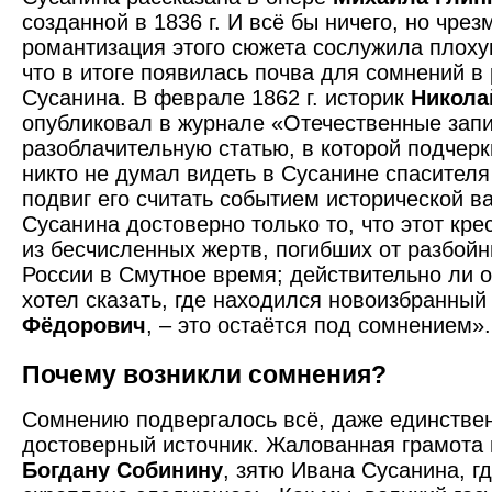
созданной в 1836 г. И всё бы ничего, но чре
романтизация этого сюжета сослужила плоху
что в итоге появилась почва для сомнений в
Сусанина. В феврале 1862 г. историк
Никола
опубликовал в журнале «Отечественные зап
разоблачительную статью, в которой подчерк
никто не думал видеть в Сусанине спасителя
подвиг его считать событием исторической 
Сусанина достоверно только то, что этот кр
из бесчисленных жертв, погибших от разбой
России в Смутное время; действительно ли он
хотел сказать, где находился новоизбранный
Фёдорович
, – это остаётся под сомнением».
Почему возникли сомнения?
Сомнению подвергалось всё, даже единстве
достоверный источник. Жалованная грамота
Богдану Собинину
, зятю Ивана Сусанина, г