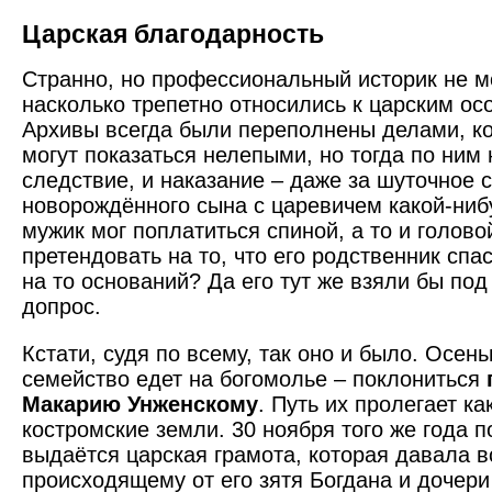
Царская благодарность
Странно, но профессио­нальный историк не мо
насколько трепетно относились к царским ос
Архивы всегда были переполнены делами, к
могут показаться нелепыми, но тогда по ним
следствие, и наказание – даже за шуточное 
новорождённого сына с царевичем какой-ниб
мужик мог поплатиться спиной, а то и голово
претендовать на то, что его родственник спа
на то оснований? Да его тут же взяли бы под
допрос.
Кстати, судя по всему, так оно и было. Осень
семейство едет на богомолье – поклониться
Макарию Унженскому
. Путь их пролегает ка
костромские земли. 30 ноября того же года 
выдаётся царская грамота, которая давала вс
происходящему от его зятя Богдана и дочер