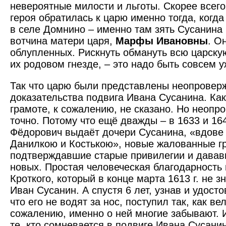
невероятные милости и льготы. Скорее всего
героя обратилась к царю именно тогда, когда
в селе Домнино – именно там зять Сусанина
вотчина матери царя,
Марфы Ивановны
. О
облупленных. Рискнуть обмануть всю царску
их родовом гнезде, – это надо быть совсем
Так что царю были представлены неопрове
доказательства подвига Ивана Сусанина. Как
грамоте, к сожалению, не сказано. Но неопр
точно. Потому что ещё дважды – в 1633 и 164
Фёдорович выдаёт дочери Сусанина, «вдове 
Данилкою и Костькою», новые жалованные г
подтверждавшие старые привилегии и давав
новых. Простая человеческая благодарность
Кроткого, который в конце марта 1613 г. не зн
Иван Сусанин. А спустя 6 лет, узнав и удосто
что его не водят за нос, поступил так, как ве
сожалению, именно о ней многие забывают. И
те, кто сомневается в подвиге Ивана Сусани