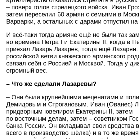
артиллеристы отказались стрелять в русских 
– поверх голов стрелецкого войска. Иван Гро
затем переселил 60 армян с семьями в Москв
Варварки, а остальных с дарами отпустил на
И всё-таки тогда армяне ещё не были так зам
во времена Петра I и Екатерины II, когда в 
приехал Лазарь Лазарев, тогда ещё Лазарян
российской ветви княжеского армянского род
связал себя с Россией и Москвой. Тогда у д
огромный вес.
– Что же сделали Лазаревы?
– Они были крупнейшими меценатами и пол
Демидовым и Строгановым. Иван (Ованес) Л
придворным ювелиром Екатерины II, затем –
по восточным делам, затем – советником Го
банка России. Он вкладывал свои средства 
всего в производство шёлка) и в то же врем