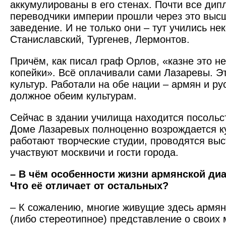
аккумулированы в его стенах. Почти все дип
переводчики империи прошли через это выс
заведение. И не только они – тут учились не
Стани­славский, Тургенев, Лермонтов.
Причём, как писал граф Орлов, «казне это не
копейки». Всё оплачивали сами Лазаревы. Э
культур. Работали на обе нации – армян и ру
должное обеим культурам.
Сейчас в здании училища находится посольс
Доме Лазаревых полноценно возрождается ку
работают творческие студии, проводятся выс
участвуют москвичи и гости города.
– В чём особенности жизни армянской ди
Что её отличает от остальных?
– К сожалению, многие живущие здесь армя
(либо стереотипное) представление о своих 