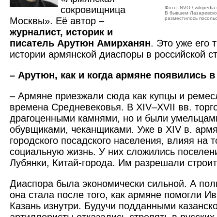
сокровищница
Фото: NVO / wikipedia.
В бывшем Лазаревском
Москвы». Её автор –
разместилось посоль
журналист, историк и
писатель Арутюн Амирханян
. Это уже его 
истории армянской диаспоры в российской с
– Арутюн, как и когда армяне появились 
– Армяне приезжали сюда как купцы и ремес
времена Средневековья. В XIV–XVII вв. тор
драгоценными камнями, но и были умельцам
обувщиками, чеканщиками. Уже в XIV в. арм
городского посадского населения, влияя на 
социальную жизнь. У них сложились поселен
Лубянки, Китай-города. Им разрешали строи
Диаспора была экономически сильной. А пол
она стала после того, как армяне помогли И
Казань изнутри. Будучи подданными казанско