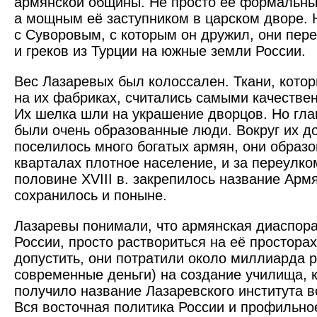
армянской общины. Не просто её формальн
а мощным её заступником в царском дворе. 
с Суворовым, с которым он дружил, они пер
и греков из Турции на южные земли России.
Вес Лазаревых был колоссален. Ткани, кото
на их фабриках, считались самыми качестве
Их шелка шли на украшение дворцов. Но гла
были очень образованные люди. Вокруг их 
поселилось много богатых армян, они образо
кварталах плотное население, и за переулко
половине XVIII в. закрепилось название Арм
сохранилось и поныне.
Лазаревы понимали, что армянская диаспора
России, просто раствориться на её просторах
допустить, они потратили около миллиарда р
современные деньги) на создание училища, 
получило название Лазаревского института в
Вся восточная политика России и профильно