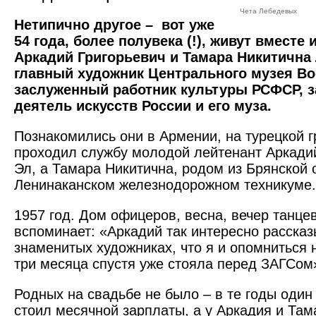
Чета Лебедевых
Нетипично другое – вот уже
54 года, более полувека (!), живут вместе 
Аркадий Григорьевич и Тамара Никитична
главный художник Центрального музея В
заслуженный работник культуры РСФСР, 
деятель искусств России и его муза.
Познакомились они в Армении, на турецкой г
проходил службу молодой лейтенант Аркади
Эл, а Тамара Никитична, родом из Брянской 
Ленинаканском железнодорожном техникуме.
1957 год. Дом офицеров, весна, вечер танце
вспоминает: «Аркадий так интересно рассказ
знаменитых художниках, что я и опомниться н
три месяца спустя уже стояла перед ЗАГСом
Родных на свадьбе не было – в те годы один
стоил месячной зарплаты, а у Аркадия и Та