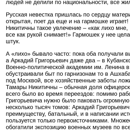
людей не делили по национальности, все жи
Русская невестка пришлась по сердцу матери
открытая, поет да еще и на гармошке играет!
Никитичны такое увлечение – «как лихо мне,
все как рукой снимает!» Гармошек у нее цела
штук.
А «лихо» бывало часто: пока оба получали 
а Аркадий Григорьевич даже два – в Кубанск
Военно-политической академии им. Ленина в
обустраивали быт по гарнизонам то в Ашхаба
под Москвой, все хозяйственные заботы лож
Тамары Никитичны – обычная доля офицерск
всего было во время переездов: помимо раб
Григорьевича нужно было паковать огромную
несколько тысяч томов: Аркадий Григорьевич
преимуществу, батальный, и в написании ист
пользуется только первоисточниками. Множес
обогатили экспозицию военных музеев по все