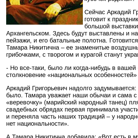
Сейчас Аркадий Г
готовит к праздни
большой выставки
Архангельском. Здесь будут выставлены и н
пейзажи, и его батальные полотна. Готовится
Тамара Никитична – ее знаменитые воздушн
грибочками, с творогом и курагой станут ук
- Но все-таки, было ли когда-нибудь в ваше
столкновение «национальных особенностей»
Аркадий Григорьевич надолго задумывается: 
было. Тамара уважает наши обычаи и сама с
«веревочку» (марийский народный танец) пля
свадебных обрядах первая принимала участи
и переняла часть наших традиций – у народн
нет национальности».
А Тамара Никитична добавила: «Вот есть в м