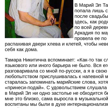
В Марий Эл Т
попала лишь с
после свадьбы
здесь, как род
по всей дерев
Аркадия по м
провела ее по 
распахивая двери хлева и клетей, чтобы нев
себя как дома.
Тамара Никитична вспоминает: «Как-то так с
языкового или иного барьера не было. Вся е
разговаривала со мной по-русски, а я в свою
любопытством прислушивалась к напевной м
старалась запоминать марийские слова, хотя
«принеси-подай». С удовольствием слушала 
в Марий Эл ни одно застолье не обходится бе
мне это близко, сама выросла в музыкальной
воспитаны мы были в духе интернационализм