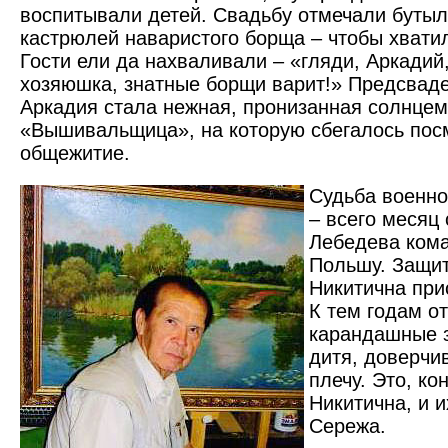
воспитывали детей. Свадьбу отмечали бутыл
кастрюлей наваристого борща – чтобы хвати
Гости ели да нахваливали – «гляди, Аркадий,
хозяюшка, знатные борщи варит!» Предсвад
Аркадия стала нежная, пронизанная солнцем
«Вышивальщица», на которую сбегалось пос
общежитие.
Судьба военно
– всего месяц
Лебедева ком
Польшу. Защи
Никитична при
К тем годам о
карандашные з
дитя, доверчи
плечу. Это, ко
Никитична, и и
Сережа.