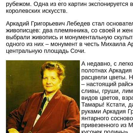
рубежом. Одна из его картин экспонируется 
королевских искусств.
Аркадий Григорьевич Лебедев стал основате
живописцев: два племянника, со своей и же
выбрали живопись и монументальную скульпт
одного из них – монумент в честь Михаила А
центральную площадь Сочи.
А недавно, с легк
полотнах Аркадия
расцвели цветы. 
– настоящий райск
сливы, груши, ли
видов цветов, вз
Тамары! Кстати, д
руками Аркадия Гр
янтарного сосново
привезенного из М
кусочек родины».