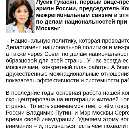
Лусик Гукасян, первый вице-пр
армян России, председатель Ко
межрегиональным связям и этн
по делам национальностей при
Москвы
:
– Национальную политику, которая проводит
Департамент национальной политики и межр
а также через Совет по делам национальност
образцовой для всей страны. У нас всегда ес
москвичами, конкретный план работы. А бла
дружественные межнациональные отношения 
показатель эффективности и системности ра
В последние годы основная работа нашей к
сконцентрирована на интеграции жителей но
страны. То есть занимаемся тем, о чём гово
России Владимир Путин, и Мэр Москвы Серг
время своей инаугурации. Уделяем этому во
внимания – и, признаться, есть чем похвалит