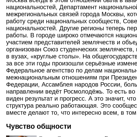
Москва всегда в этом отношении была в аван
национальностей, Департамент национально
межрегиональных связей города Москвы, ко
работу среди национальных сообществ, Сове
национальностей. Другие регионы теперь пе
работы. В городе широко отмечаются национ
участием представителей землячеств и объе
организован Союз студенческих землячеств, 
в вузах, «круглые столы». На обще­государс
за все эти годы произошли серьёзные измене
Федеральное агентство по делам национальн
межнациональным отношениям при Президен
Федерации, Ассамблея народов России, бол
направлении ведёт Росмолодёжь. То есть во 
виден результат и прогресс. А это значит, чт
структура реально работающая. Это сообщес
вместе делают то, что интересно всем, в то
Чувство общности