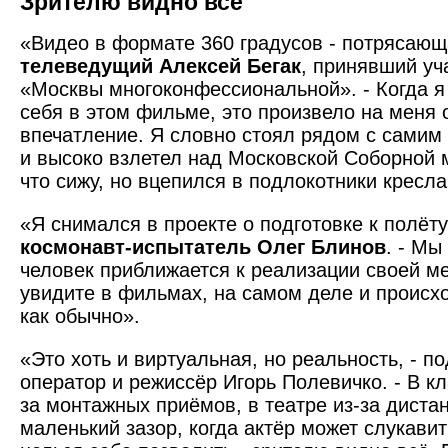
Зрителю видно всё
«Видео в формате 360 градусов - потрясающа
телеведущий Алексей Бегак
, принявший уч
«Москвы многоконфессиональной». - Когда я
себя в этом фильме, это произвело на меня
впечатление. Я словно стоял рядом с самим
и высоко взлетел над Московской Соборной 
что сижу, но вцепился в подлокотники кресла
«Я снимался в проекте о подготовке к полёту 
космонавт-испытатель Олег Блинов
. - Мы
человек приближается к реализации своей ме
увидите в фильмах, на самом деле и происхо
как обычно».
«Это хоть и виртуальная, но реальность, - п
оператор и режиссёр Игорь Полевичко. - В кл
за монтажных приёмов, в театре из-за диста
маленький зазор, когда актёр может слукавит