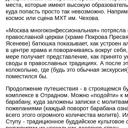
места, которые имеют высокую образователь
куда попасть просто так невозможно. Наприм
космос или сцена МХТ им. Чехова.
«Москва многоконфессиональная» потрясла 
православной церкви (храме Покрова Пресв
Ясеневе) батюшка показывает, как устроен ал
в центре храма и поворачиваясь вокруг себя
мере получает представление, как принято у
своды в православных традициях. А после э
колокольню, где (будь это обычная экскурсия
поместился бы.
Продолжение путешествия - в строящемся б
комплексе в Отрадном. Можно «подойти» к 
барабану, куда заложены записки с молитвам
пожеланиями (каждый поворот барабана озна
всего этого огромного количества молитв). И
Ступу - традиционное буддийское культовое 