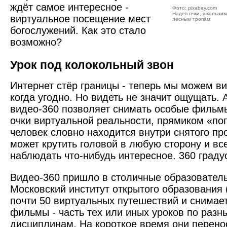
ждёт самое интересное -
Фото: pixabay.com
Надев очки, школьник
виртуальное посещение мест
лесным тропам
богослужений. Как это стало
возможно?
Урок под колокольный звон
Интернет стёр границы - теперь мы можем ви
когда угодно. Но видеть не значит ощущать. 
видео-360 позволяет снимать особые фильмы
очки виртуальной реальности, прямиком «по
человек словно находится внутри снятого пр
может крутить головой в любую сторону и вс
наблюдать что-нибудь интересное. 360 граду
Видео-360 пришло в столичные образовател
Московский институт открытого образования
почти 50 виртуальных путешествий и снимае
фильмы - часть тех или иных уроков по раз
дисциплинам. На короткое время они перенос