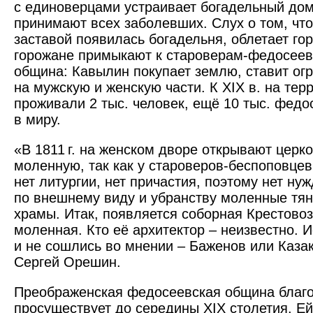
с единоверцами устраивает богадельный дом
принимают всех заболевших. Слух о том, чт
заставой появилась богадельня, облетает го
горожане примыкают к староверам-федосеев
община: Кавылин покупает землю, ставит огр
на мужскую и женскую части. К XIX в. на те
проживали 2 тыс. человек, ещё 10 тыс. фед
в миру.
«В 1811 г. на женском дворе открывают церко
моленную, так как у староверов-беспоповцев
нет литургии, нет причастия, поэтому нет нуж
по внешнему виду и убранству моленные тя
храмы. Итак, появляется соборная Крестово
моленная. Кто её архитектор – неизвестно. И
и не сошлись во мнении – Баженов или Каза
Сергей Орешин.
Преображенская федосеевская община благ
просуществует до середины XIX столетия. Ей