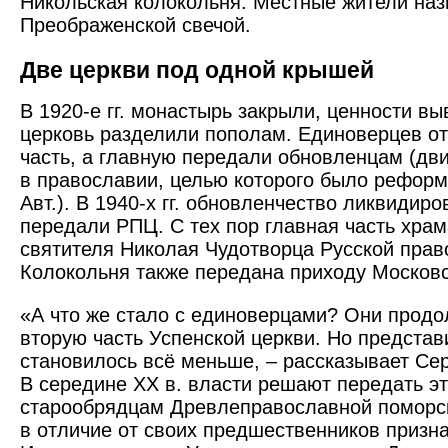
Никольская колокольня. Местные жители на
Преображенской свечой.
Две церкви под одной крышей
В 1920-е гг. монастырь закрыли, ценности вы
церковь разделили пополам. Единоверцев о
часть, а главную передали обновленцам (дв
в православии, целью которого было реформ
Авт.). В 1940-х гг. обновленчество ликвидиро
передали РПЦ. С тех пор главная часть храм
святителя Николая Чудотворца Русской прав
Колокольня также передана приходу Московс
«А что же стало с единоверцами? Они прод
вторую часть Успенской церкви. Но предста
становилось всё меньше, – рассказывает Се
В середине XX в. власти решают передать э
старообрядцам Древлеправославной поморск
в отличие от своих предшественников призна