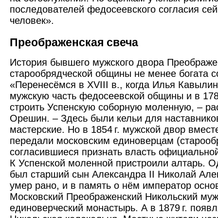
последователей федосеевского согласия сейч
человек».
Преображенская свеча
История бывшего мужского двора Преображе
старообрядческой общины не менее богата 
«Перенесёмся в XVIII в., когда Илья Кавылин
мужскую часть федосеевской общины и в 1784
строить Успенскую соборную моленную, – ра
Орешин. – Здесь были кельи для наставнико
мастерские. Но в 1854 г. мужской двор вмест
передали московским единоверцам (старооб
согласившиеся признать власть официальной
К Успенской моленной пристроили алтарь. О
был старший сын Александра II Николай Але
умер рано, и в память о нём император основ
Московский Преображенский Никольский муж
единоверческий монастырь. А в 1879 г. появ