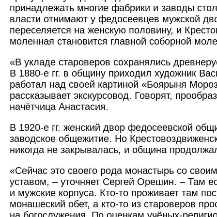
принадлежать многие фабрики и заводы столи
власти отнимают у федосеевцев мужской дв
переселяется на женскую половину, и Крест
моленная становится главной соборной моле
«В укладе староверов сохранялись древнеру
В 1880-е гг. в общину приходил художник Вас
работал над своей картиной «Боярыня Мороз
рассказывает экскурсовод. Говорят, прообра
начётчица Анастасия.
В 1920-е гг. женский двор федосеевской общ
заводское общежитие. Но Крестовоздвиженс
никогда не закрывалась, и община продолжа
«Сейчас это своего рода монастырь со свои
уставом, – уточняет Сергей Орешин. – Там ес
и мужские корпуса. Кто-то проживает там по
монашеский обет, а кто-то из староверов про
на богослужения. По оценкам учёных-религи