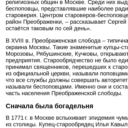
религиозных общин в Москве. Среди них вы
беспоповцы, представлявшие наиболее ради
староверия. Центром староверов-беспоповц
район Преображенки, – рассказывает Сергей
остаётся таковым по сей день».
В XVIII в. Преображенская слобода – типичн
окраина Москвы. Такие знаменитые купцы-ст
Морозовы, Рябушинские, Кучковы, открывают
предприятия. Старообрядчество не было еди
принимал священников, перешедших к стар
из официальной церкви, называли поповцами.
что все службы должны совершать авторите
называли беспоповцами. Именно они и сост
часть населения Преображенской слободы.
Сначала была богадельня
В 1771 г. в Москве вспыхивает эпидемия чум
из столицы. Купец-старообрядец Илья Кавыл