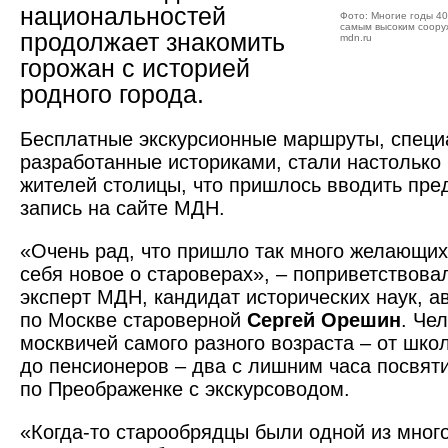
национальностей
Фото: Многие годы 40
самым высоким соор
продолжает знакомить
mdn.ru
горожан с историей
родного города.
Бесплатные экскурсионные маршруты, специ
разработанные историками, стали настолько
жителей столицы, что пришлось вводить пр
запись на сайте МДН.
«Очень рад, что пришло так много желающих 
себя новое о староверах», – поприветствов
эксперт МДН, кандидат исторических наук, а
по Москве староверной
Сергей Орешин
. Че
москвичей самого разного возраста – от шко
до пенсионеров – два с лишним часа посвят
по Преображенке с экскурсоводом.
«Когда-то старообрядцы были одной из мног