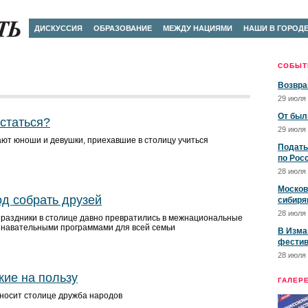
ДИСКУССИЯ
ОБРАЗОВАНИЕ
МЕЖДУ НАЦИЯМИ
НАШИ В ГОРОД
СОБЫТ
Возвра
29 июля 
От был
остаться?
29 июля 
ют юноши и девушки, приехавшие в столицу учиться
Подать
по Рос
28 июля 
Москов
д собрать друзей
сибиря
28 июля 
праздники в столице давно превратились в межнациональные
знавательными программами для всей семьи
В Изма
фестив
28 июля 
жие на пользу
ГАЛЕР
иносит столице дружба народов