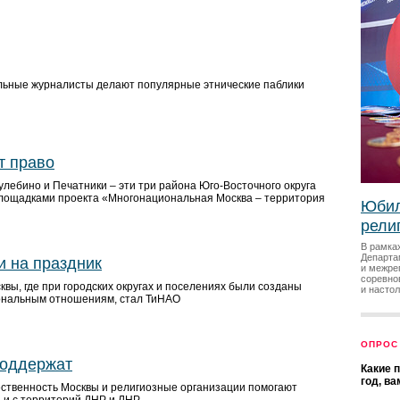
льные журналисты делают популярные этнические паблики
т право
лебино и Печатники – эти три района Юго-Восточного округа
лощадками проекта «Многонациональная Москва – территория
Юбил
рели
В рамка
Департа
 и на праздник
и межре
соревно
вы, где при городских округах и поселениях были созданы
и насто
ональным отношениям, стал ТиНАО
ОПРОС
поддержат
Какие 
год, в
твенность Москвы и религиозные организации помогают