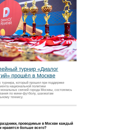
ейный турнир «Диалог
гий» прошёл в Москве
х турнира, который прошел при поддержке
мента национальной политики
гиональных связей города Москвы, состоялись
вания по мини-футболу, шахматам
льному теннису.
праздники, проводимые в Москве каждый
ам нравятся больше всего?