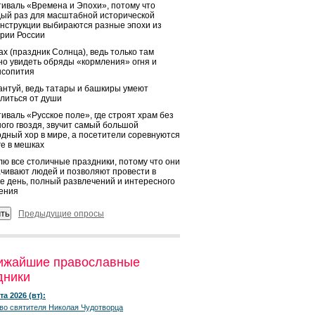
иваль «Времена и Эпохи», потому что
ый раз для масштабной исторической
нструкции выбираются разные эпохи из
рии России
х (праздник Солнца), ведь только там
о увидеть обряды «кормления» огня и
ысопития
нтуй, ведь татары и башкиры умеют
литься от души
иваль «Русское поле», где строят храм без
ого гвоздя, звучит самый большой
дный хор в мире, а посетители соревнуются
ге в мешках
ю все столичные праздники, потому что они
чивают людей и позволяют провести в
е день, полный развлечений и интересного
ения
Предыдущие опросы
ижайшие православные
дники
та 2026 (вт):
во святителя Николая Чудотворца