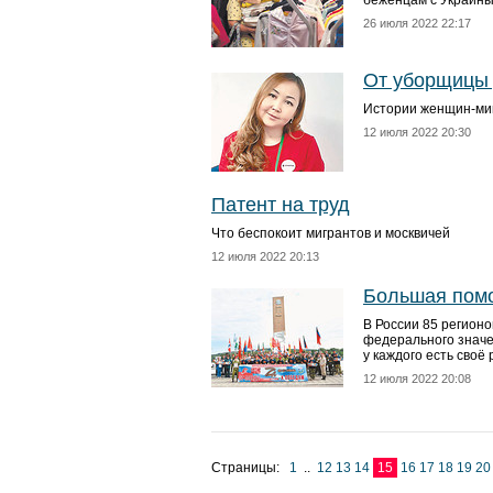
беженцам с Украины
26 июля 2022 22:17
От уборщицы 
Истории женщин-миг
12 июля 2022 20:30
Патент на труд
Что беспокоит мигрантов и москвичей
12 июля 2022 20:13
Большая пом
В России 85 регионов
федерального значен
у каждого есть своё
12 июля 2022 20:08
Страницы:
1
..
12
13
14
15
16
17
18
19
20