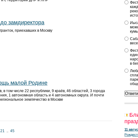
 и с территорий ДНР и ЛНР
Фест
кажд
реко
исто
до замдиректора
Иыса
можн
ранток, приехавших в Москву
кум
Саба
весе
Фест
един
наро
в бе
Любл
спла
парк
ощь малой Родине
общ
, в том числе 22 республики, 9 краёв, 46 областей, 3 города
ия, 1 автономная область и 4 автономных округа. И почти
 региональное землячество в Москве
Бл
праз
11 авгус
21
..
45
Рождест