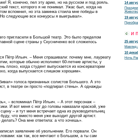
е! Я, конечно, пел эту арию, но на русском и под рояль.
14 авгус
ий текст, которого я не понимал. Ужас был, когда на
Праздни
том вспомнил, но эта заминка стоила мне победы в
Животво
 Но следующие все конкурсы я выигрывал».
19 авгус
Преобра
и 
 его пригласили в Большой театр. Это было пределом
главной сцене страны у Скусниченко всё сложилось
25 авгус
Мавлид 
10 декаб
ся Пётр Ильич. – Меня спрашивали: почему мне, лауреату
Ночь Ра
тии, которые обычно исполняют 60-летние артисты, у
нь плохо, когда студент выпускается из консерватории
охо, когда выпускается слишком хорошим».
бивал» голоса признанных солистов Большого. А это
ист, в театре он просто «подпирал стены». А однажды
ь», – вспоминал Пётр Ильич. – А этот персонаж –
ики. И вот меня с ног до головы намазали краской, уже
 сцену – и тут меня встречает одна из руководительниц
 буду, что вместо меня уже выходит другой артист.
 делать? Она мне ответила: а что хочешь».
написал заявление об увольнении. Его порвали. Он
ловами: как так, все мечтают о Большом, а ты сам