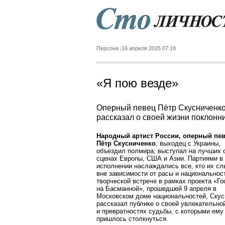
Персона
16 апреля 2025 07:18
«Я пою везде»
Оперный певец Пётр Скусниченк
рассказал о своей жизни поклонн
Народный артист России, оперный пе
Пётр Скусниченко
, выходец с Украины,
объездил полмира, выступал на лучших 
сценах Европы, США и Азии. Партиями в 
исполнении наслаждались все, кто их с
вне зависимости от расы и национальнос
творческой встрече в рамках проекта «Го
на Басманной», прошедшей 9 апреля в
Московском доме национальностей, Скус
рассказал публике о своей увлекательно
и превратностях судьбы, с которыми ему
пришлось столкнуться.