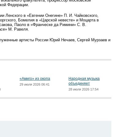
н вокального факультета, профессор Московской
ской Федерации.
ии Ленского в «Евгении Онегине» П. И. Чайковского,
оргского, Бомелия в «Царской невесте» и Моцарта в
сакова, Паоло в «Франческе да Римини» С. В.
асе» М. Равеля.
служенные артисты России Юрий Нечаев, Сергей Мурзаев и
«Амиго» из окопа
Народная музыка
объединяет
29 июля 2026 06:41
8
28 июля 2026 17:54