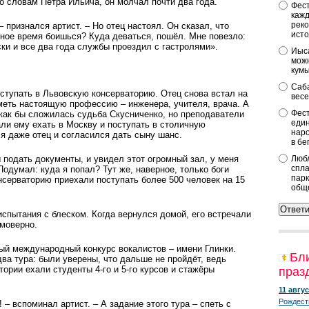
 По словам Петра Ильича, он молчал почти два года.
Фест
кажд
реко
– признался артист. – Но отец настоял. Он сказал, что
исто
рное время боишься? Куда деваться, пошёл. Мне повезло:
ски и все два года службы проездил с гастролями».
Иыса
можн
кум
Саба
ступать в Львовскую консерваторию. Отец снова встал на
весе
меть настоящую профессию – инженера, учителя, врача. А
Фест
 как бы сложилась судьба Скусниченко, но преподаватели
един
ли ему ехать в Москву и поступать в столичную
наро
я даже отец и согласился дать сыну шанс.
в бе
 подать документы, и увидел этот огромный зал, у меня
Любл
спла
Подумал: куда я попал? Тут же, наверное, только боги
парк
консерваторию приехали поступать более 500 человек на 15
общ
спытания с блеском. Когда вернулся домой, его встречали
моверн­о.
вый международный конкурс вокалистов – имени Глинки.
Бл
два тура: были уверены, что дальше не пройдёт, ведь
тории ехали студенты 4-го и 5-го курсов и стажёры
праз
11 авгус
Рождест
 – вспоминал артист. – А задание этого тура – спеть с