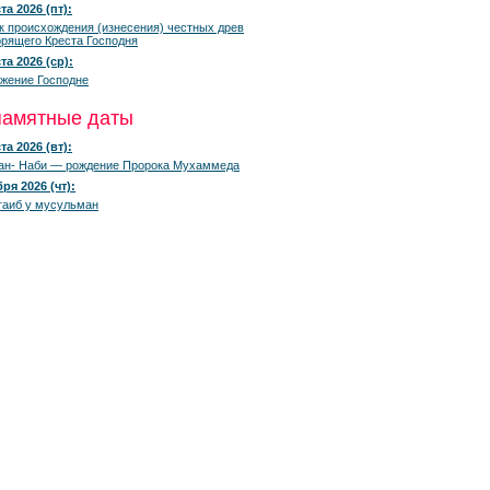
та 2026 (пт):
к происхождения (изнесения) честных древ
рящего Креста Господня
та 2026 (ср):
жение Господне
памятные даты
та 2026 (вт):
ан- Наби — рождение Пророка Мухаммеда
ря 2026 (чт):
гаиб у мусульман