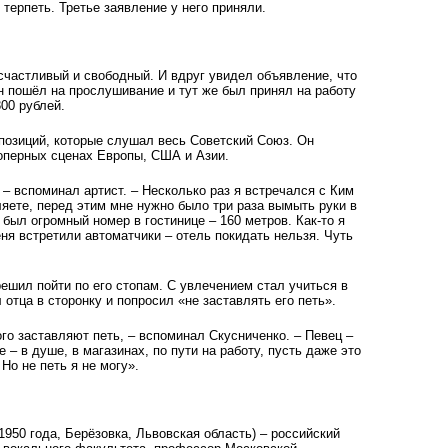
 терпеть. Третье заявление у него приняли.
счастливый и свободный. И вдруг увидел объявление, что
н пошёл на прослушивание и тут же был принял на работу
00 рублей.
позиций, которые слушал весь Советский Союз. Он
оперных сценах Европы, США и Азии.
– вспоминал артист. – Несколько раз я встречался с Ким
ляете, перед этим мне нужно было три раза вымыть руки в
 был огромный номер в гостинице – 160 метров. Как-то я
ня встретили автоматчики – отель покидать нельзя. Чуть
решил пойти по его стопам. С увлечением стал учиться в
 отца в сторонку и попросил «не заставлять его петь».
рого заставляют петь, – вспоминал Скусниченко. – Певец –
е – в душе, в магазинах, по пути на работу, пусть даже это
Но не петь я не могу».
1950 года, Берёзовка, Львовская область) – российский