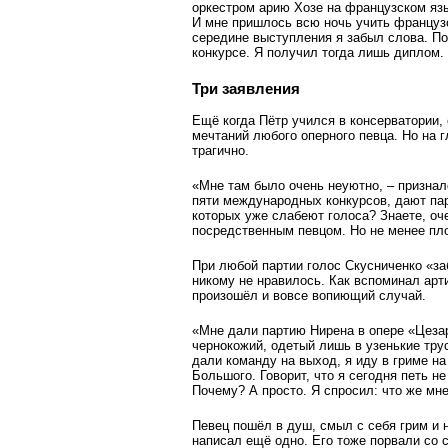
оркестром арию Хозе на французском язык
И мне пришлось всю ночь учить французск
середине выступления я забыл слова. По
конкурсе. Я получил тогда лишь диплом.
Три заявления
Ещё когда Пётр учился в консерватории,
мечтаний любого оперного певца. Но на 
трагично.
«Мне там было очень неуютно, – признал
пяти международных конкурсов, дают пар
которых уже слабеют голоса? Знаете, оче
посредственным певцом. Но не менее пл
При любой партии голос Скусниченко «за
никому не нравилось. Как вспоминал арт
произошёл и вовсе вопиющий случай.
«Мне дали партию Нирена в опере «Цезар
чернокожий, одетый лишь в узенькие трус
дали команду на выход, я иду в гриме на
Большого. Говорит, что я сегодня петь не
Почему? А просто. Я спросил: что же мне
Певец пошёл в душ, смыл с себя грим и 
написал ещё одно. Его тоже порвали со с