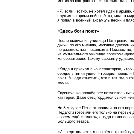
мог из-за контрактов – и потерял голос.
«Я, если честно, не хотел идти в армию, 
служил во время войны. А ты, мол, в ми
я попал в военный ансамбль песни и пля
«Здесь боги поют»
После окончания училища Петя решил по
дыбы: по его мнению, мужчина должен и
не развлекаться песенками. Неизвестно,
из музыкального училища порекомендова
консерваторию. Такому варианту удивилс
«Когда я приехал в консерваторию, чтобы
сердце в пятки ушло, – говорил певец. – 
поют. А надо отметить, что в тот год в 
мест».
Скусниченко прошёл все вступительные и
как героя. Даже отец гордился сыном неи
На 3-м курсе Петю отправили на его пер
Педагоги готовили его только на первые 
совсем ещё «салага», а туда от консерва
Большого театра.
«И представляете, я прошёл в третий тур!