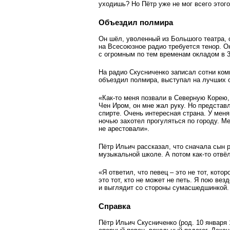
уходишь? Но Пётр уже не мог всего этого
Объездил полмира
Он шёл, уволенный из Большого театра, 
на Всесоюзное радио требуется тенор. О
с огромным по тем временам окладом в 3
На радио Скусниченко записал сотни ком
объездил полмира, выступал на лучших 
«Как-то меня позвали в Северную Корею, 
Чен Иром, он мне жал руку. Но представ
спирте. Очень интересная страна. У меня
ночью захотел прогуляться по городу. Ме
не арестовали».
Пётр Ильич рассказал, что сначала сын 
музыкальной школе. А потом как-то отвёл
«Я ответил, что певец – это не тот, кото
это тот, кто не может не петь. Я пою везд
и выглядит со стороны сумасшедшинкой. 
Справка
Пётр Ильич Скусниченко (род. 10 января 