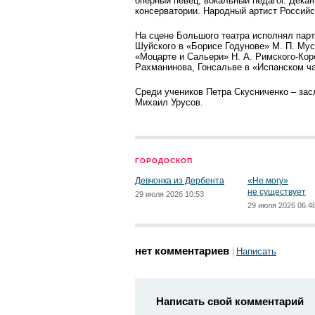
оперный певец, вокальный педагог. Дека
консерватории. Народный артист Россий
На сцене Большого театра исполнял парт
Шуйского в «Борисе Годунове» М. П. Мус
«Моцарте и Сальери» Н. А. Римского-Кор
Рахманинова, Гонсальве в «Испанском ч
Среди учеников Петра Скусниченко – за
Михаил Урусов.
ГОРОДОСКОП
Девчонка из Дербента
«Не могу»
не существует
29 июля 2026 10:53
29 июля 2026 06:4
нет комментариев
Написать
Написать свой комментарий