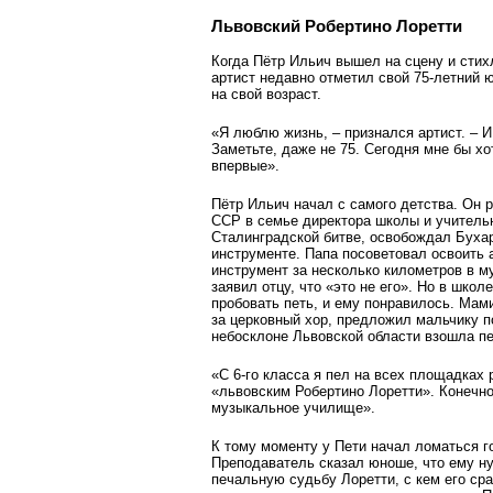
Львовский Робертино Лоретти
Когда Пётр Ильич вышел на сцену и стих
артист недавно отметил свой 75-летний 
на свой возраст.
«Я люблю жизнь, – признался артист. – И
Заметьте, даже не 75. Сегодня мне бы хо
впервые».
Пётр Ильич начал с самого детства. Он 
ССР в семье директора школы и учительн
Сталинградской битве, освобождал Бухар
инструменте. Папа посоветовал освоить 
инструмент за несколько километров в м
заявил отцу, что «это не его». Но в шко
пробовать петь, и ему понравилось. Мам
за церковный хор, предложил мальчику по
небосклоне Львовской области взошла пе
«С 6-го класса я пел на всех площадках
«львовским Робертино Лоретти». Конечно
музыкальное училище».
К тому моменту у Пети начал ломаться г
Преподаватель сказал юноше, что ему н
печальную судьбу Лоретти, с кем его сра