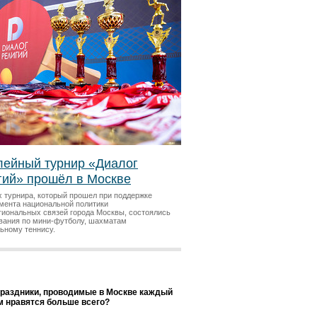
ейный турнир «Диалог
гий» прошёл в Москве
х турнира, который прошел при поддержке
мента национальной политики
гиональных связей города Москвы, состоялись
вания по мини-футболу, шахматам
льному теннису.
праздники, проводимые в Москве каждый
ам нравятся больше всего?