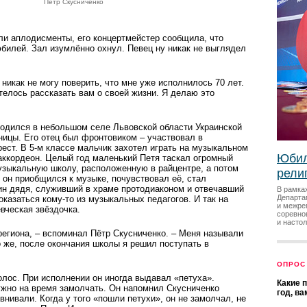
Пётр Скусниченко
ли аплодисменты, его концертмейстер сообщила, что
юбилей. Зал изумлённо охнул. Певец ну никак не выглядел
 никак не могу поверить, что мне уже исполнилось 70 лет.
телось рассказать вам о своей жизни. Я делаю это
родился в небольшом селе Львовской области Украинской
ицы. Его отец был фронтовиком – участвовал в
ест. В 5-м классе мальчик захотел играть на музыкальном
Юбил
аккордеон. Целый год маленький Петя таскал огромный
узыкальную школу, расположенную в райцентре, а потом
рели
ле он приобщился к музыке, почувствовал её, стал
ин дядя, служивший в храме протодиаконом и отвечавший
В рамка
Департа
казаться кому-то из музыкальных педагогов. И так на
и межре
вческая звёздочка.
соревно
и насто
 региона, – вспоминал Пётр Скусниченко. – Меня называли
 же, после окончания школы я решил поступать в
ОПРОС
олос. При исполнении он иногда выдавал «петуха».
Какие 
ужно на время замолчать. Он напомнил Скусниченко
год, в
внивали. Когда у того «пошли петухи», он не замолчал, не