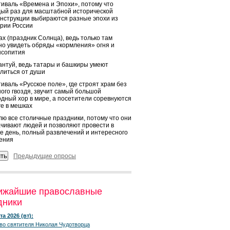
иваль «Времена и Эпохи», потому что
ый раз для масштабной исторической
нструкции выбираются разные эпохи из
рии России
х (праздник Солнца), ведь только там
о увидеть обряды «кормления» огня и
ысопития
нтуй, ведь татары и башкиры умеют
литься от души
иваль «Русское поле», где строят храм без
ого гвоздя, звучит самый большой
дный хор в мире, а посетители соревнуются
ге в мешках
ю все столичные праздники, потому что они
чивают людей и позволяют провести в
е день, полный развлечений и интересного
ения
Предыдущие опросы
ижайшие православные
дники
та 2026 (вт):
во святителя Николая Чудотворца