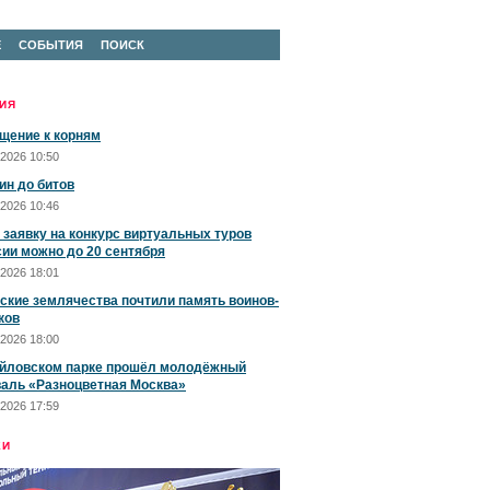
Е
СОБЫТИЯ
ПОИСК
ИЯ
щение к корням
2026 10:50
ин до битов
2026 10:46
 заявку на конкурс виртуальных туров
сии можно до 20 сентября
2026 18:01
ские землячества почтили память воинов-
ков
2026 18:00
йловском парке прошёл молодёжный
аль «Разноцветная Москва»
2026 17:59
ЕИ