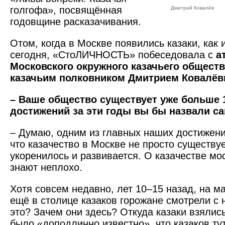
голгофа», посвящённая
Дмитрий Ковалёв
годовщине расказачивания.
Отом, когда в Москве появились казаки, как 
сегодня, «СтоЛИЧНОСТЬ» побеседовала с
а
Московского окружного казачьего обществ
казачьим полковником Дмитрием Ковалё
– Ваше общество существует уже больше 1
достижений за эти годы вы бы назвали 
– Думаю, одним из главных наших достижени
что казачество в Москве не просто существуе
укоренилось и развивается. О казачестве мос
знают неплохо.
Хотя совсем недавно, лет 10–15 назад, на м
ещё в столице казаков горожане смотрели с
это? Зачем они здесь? Откуда казаки взялис
было «доподлинно известно», что казаков тут