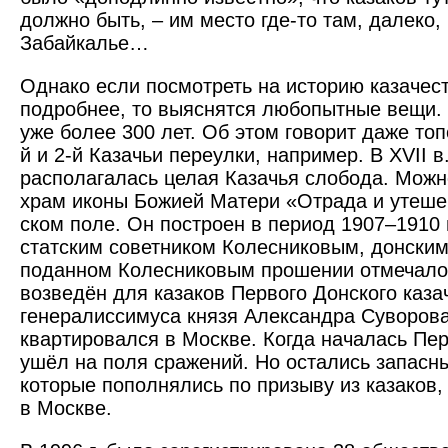
должно быть, – им место где-то там, далеко, 
Забайкалье…
Однако если посмотреть на историю казачес
подробнее, то выяснятся любопытные вещи. 
уже более 300 лет. Об этом говорит даже топ
й и 2-й Казачьи переулки, например. В XVII в
располагалась целая ­Казачья слобода. Мож
храм иконы Божией Матери «Отрада и утешен
ском поле. Он по­строен в период 1907–1910 
статским советником Колесниковым, донским
поданном Колесниковым прошении отмечалос
возведён для казаков Первого Донского каза
генералиссимуса князя Александ­ра Суворова
квартировался в Москве. Когда началась Пе
ушёл на поля сражений. Но остались запасн
которые пополнялись по призыву из казаков,
в Москве.