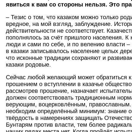
явиться к вам со стороны нельзя. Это пр
– Тезис о том, что казаком можно только род
вредное, на мой взгляд, заблуждение. Истор
действительности не соответ­ствует. Казачест
пополнялось за счёт пришлого населения. К 
люди и сами по себе, и по велению власти –
в казаки записывалось население целых дере
что исконные традиции сохраняют и развивают
казаки родовые.
Сейчас любой желающий может обратиться к
прошением о вступлении в казачье общество
рассмотрев прошение, назначает испытатель
должен соответствовать традиционным норм
верую­щим, воцерковлённым, православным. 
необходим определённый минимум: знание о
твёрдость в намерениях защищать Отечество
Бунтарям против власти, тем более ­радикал
наших рядах места нет. Когда пройдёт испыт