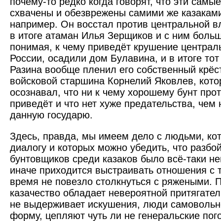
почему-то редко когда говорят, что эти самы
схвачены и обезврежены самими же казаками
например. Он восстал против цент­ральной вл
в итоге атаман Илья Зерщиков и с ним больш
понимая, к чему приведёт крушение централ
России, осадили дом Булавина, и в итоге тот
Разина вообще пленил его собственный крёс
войсковой старшина Корнелий Яковлев, кото
осознавал, что ни к чему хорошему бунт про
приведёт и что нет хуже предательства, чем 
данную государю.
Здесь, правда, мы имеем дело с людьми, ко
диалогу и которых можно убедить, что разбо
бунтовщиков среди казаков было всё-таки н
иначе приходится выстраивать отношения с т
время не повезло столкнуться с ряжеными. 
казачество обладает невероятной притягател
не выдерживает искушения, люди самовольн
форму, цепляют чуть ли не генеральские по