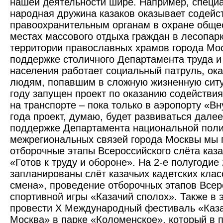
нашей деятельности шире. Например, специ
народная дружина казаков оказывает содейс
правоохранительным органам в охране обще
местах массового отдыха граждан в лесопарк
территории православных храмов города Моск
поддержке столичного Департамента труда 
населения работает социальный патруль, о
людям, попавшим в сложную жизненную ситу
году запущен проект по оказанию содействи
на транспорте – пока только в аэропорту «Вну
года проект, думаю, будет развиваться далее
поддержке Департамента национальной поли
межрегиональных связей города Москвы мы
отборочные этапы Всероссийского слёта каз
«Готов к труду и обороне». На 2-е полу­годие 
запланированы слёт казачьих кадетских клас
смена», проведение отборочных этапов Всер
спортивной игры «Казачий сполох». Также в 
провести X Международный фестиваль «Каза
Москва» в парке «Коломенское», который в 