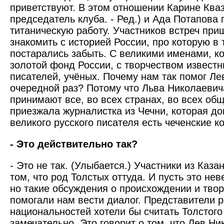
приветствуют. В этом отношении Карине Кв
председатель клуба. - Ред.) и Ада Потапова
титаническую работу. Участников встреч при
знакомить с историей России, про которую в
постарались забыть. С великими именами, к
золотой фонд России, с творчеством извест­
писателей, учёных. Почему нам так помог Ле
очередной раз? Потому что Льва Николаевич
принимают все, во всех странах, во всех общ
приезжала журналистка из Чечни, которая до
великого русского писателя есть чеченские к
- Это действительно так?
- Это не так. (Улыбается.) Участники из Каза
том, что род Толстых оттуда. И пусть это не
но такие обсуждения о происхождении и твор
помогали нам вести диалог. Представители 
национальностей хотели бы считать Толстого 
замечательно. Это говорит о том, что Лев Н