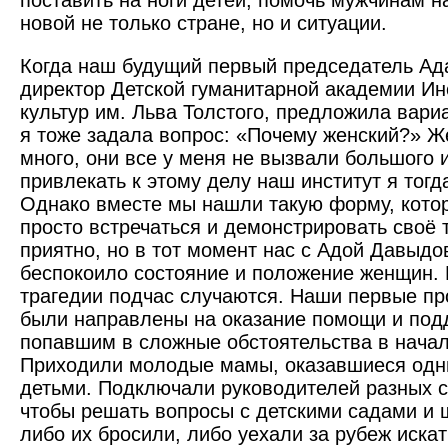
поставить на ноги детей, помочь мужчинам на
новой не только стране, но и ситуации.
Когда наш будущий первый председатель Ад
директор Детской гуманитарной академии Ин
культур им. Льва Толстого, предложила вариа
я тоже задала вопрос: «Почему женский?» Ж
много, они все у меня не вызвали большого 
привлекать к этому делу наш институт я тогд
Однако вместе мы нашли такую форму, котор
просто встречаться и демонстрировать своё 
приятно, но в тот момент нас с Адой Давыдо
беспокоило состояние и положение женщин. 
трагедии подчас случаются. Наши первые п
были направлены на оказание помощи и под
попавшим в сложные обстоятельства в начале 
Приходили молодые мамы, оказавшиеся одн
детьми. Подключали руководителей разных ст
чтобы решать вопросы с детскими садами и
либо их бросили, либо уехали за рубеж искат