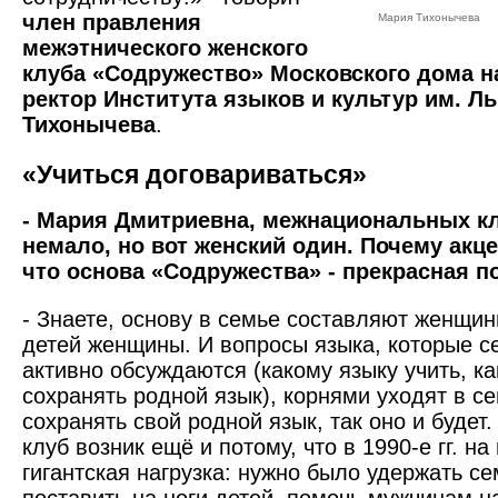
член правления
Мария Тихонычева
межэтнического женского
клуба «Содружество» Московского дома н
ректор Института языков и культур им. Л
Тихонычева
.
«Учиться договариваться»
- Мария Дмитриевна, межнациональных к
немало, но вот женский один. Почему акце
что основа «Содружества» - прекрасная п
- Знаете, основу в семье составляют женщи
детей женщины. И вопросы языка, которые се
активно обсуждаются (какому языку учить, как
сохранять родной язык), корнями уходят в с
сохранять свой родной язык, так оно и будет.
клуб возник ещё и потому, что в 1990-е гг. н
гигантская нагрузка: нужно было удержать се