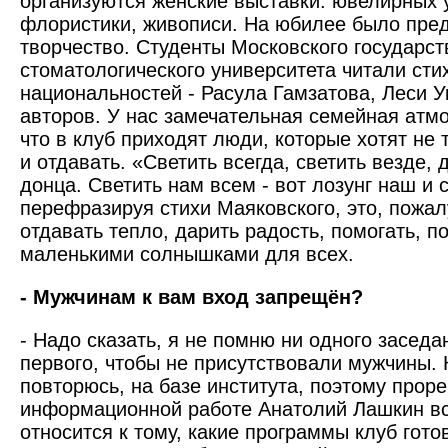
организуются женские выставки: ювелирных 
флористики, живописи. На юбилее было пред
творчество. Студенты Московского государст
стоматологического университета читали сти
национально­стей - Расула Гамзатова, Леси У
авторов. У нас замечательная семейная атм
что в клуб приходят люди, которые хотят не 
и отдавать. «Светить всегда, светить везде,
донца. Светить нам всем - вот лозунг наш и 
перефразируя стихи Маяковского, это, пожал
отдавать тепло, дарить радость, помогать, п
маленькими солнышками для всех.
- Мужчинам к вам вход запрещён?
- Надо сказать, я не помню ни одного заседа
первого, чтобы не присут­ствовали мужчины. 
повторюсь, на базе института, поэтому проре
информационной работе Анатолий Лашкин вс
относится к тому, какие программы клуб гото