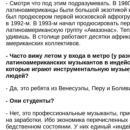
- Смотря что под этим подразумевать. В 1980
латиноамериканцы были большой экзотикой в
был продюсером первой московской афрогр
в 1992-м. В 1993-м начал продюсировать пе
латиноамериканскую группу «Амазонас». Теп
удивишь. В столице работают десятки африка
американских коллективов.
- Часто вижу летом у входа в метро (у ра
латиноамериканских музыкантов в индейс
которые играют инструментальную музыку
людей?
- Да, это ребята из Венесуэлы, Перу и Болив
- Они студенты?
- Нет, это профессиональные музыканты, пр
на заработки. Ибо экономика перечисленных 
бедственном состоянии. У них единый «индей