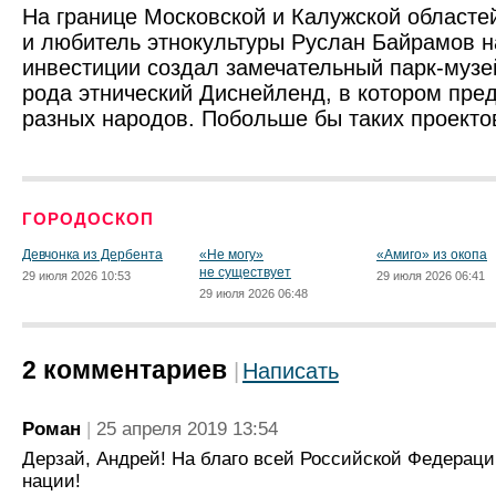
На границе Московской и Калужской областе
и любитель этнокультуры Руслан Байрамов н
инвестиции создал замечательный парк-музе
рода этнический Диснейленд, в котором пре
разных народов. Побольше бы таких проекто
ГОРОДОСКОП
Девчонка из Дербента
«Не могу»
«Амиго» из окопа
не существует
29 июля 2026 10:53
29 июля 2026 06:41
29 июля 2026 06:48
2 комментариев
Написать
Роман
25 апреля 2019 13:54
Дерзай, Андрей! На благо всей Российской Федерац
нации!