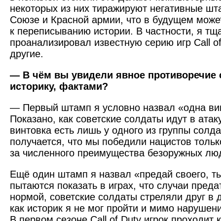
некоторых из них тиражируют негативные шт
Союзе и Красной армии, что в будущем може
к переписыванию истории. В частности, я тщ
проанализировал извест­ную серию игр Call o
другие.
— В чём вы увидели явное противоречие 
историку, фактами?
— Первый штамп я условно назвал «одна вин
Показано, как советские солдаты идут в ата
винтовка есть лишь у одного из группы солдат
получается, что мы победили нацистов тольк
за численного преимущества безоружных лю
Ещё один штамп я назвал «предай своего, т
пытаются показать в играх, что случаи преда
нормой, советские солдаты стреляли друг в д
как историк я не мог пройти и мимо нарушен
В первом сезоне Call of Duty игрок проходит