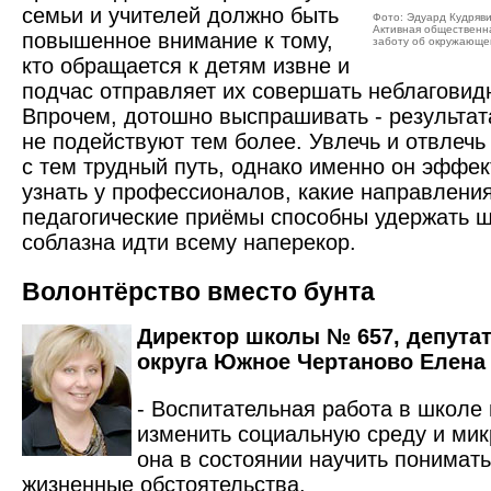
семьи и учителей должно быть
Фото: Эдуард Кудряв
Активная общественна
повышенное внимание к тому,
заботу об окружающе
кто обращается к детям извне и
подчас отправляет их совершать неблаговид
Впрочем, дотошно выспрашивать - результата
не подействуют тем более. Увлечь и отвлечь
с тем трудный путь, однако именно он эффе
узнать у профессионалов, какие направлени
педагогические приёмы способны удержать ш
соблазна идти всему наперекор.
Волонтёрство вместо бунта
Директор школы № 657, депута
округа Южное Чертаново Елена
- Воспитательная работа в школе
изменить социальную среду и мик
она в состоянии научить понимать
жизненные обстоятельства.