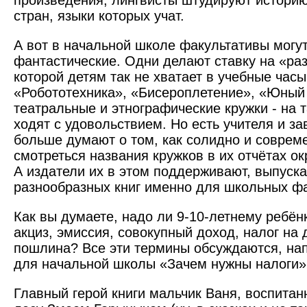
произведения, лингвисты штудируют историю
стран, языки которых учат.
А вот в начальной школе факультативы могу
фантастические. Одни делают ставку на «ра
которой детям так не хватает в учебные часы
«Робототехника», «Бисероплетение», «Юный
театральные и этнографические кружки - на 
ходят с удовольствием. Но есть учителя и за
больше думают о том, как солидно и соврем
смотреться названия кружков в их отчётах о
А издатели их в этом поддерживают, выпуска
разнообразных книг именно для школьных фа
Как вы думаете, надо ли 9-10-летнему ребёнк
акциз, эмиссия, совокупный доход, налог на
пошлина? Все эти термины обсуждаются, нап
для начальной школы «Зачем нужны налоги»
Главный герой книги мальчик Ваня, воспита