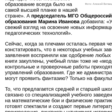
образование всегда было на
Фото: Алексей Витви
самой высшей планке в нашей
стране». А
председатель МГО Общероссийс
образования Марина Иванова
добавила: «У
свежий взгляд на освоение новых информац
педагогических технологий».
Сейчас, когда за плечами осталась первая ч
констатировать, что в некоторых учебных за
заявления восприняли как одобрение любых
книги закуплены, учебный план тоже не «мо
контрольные и проверочные работы приходят
управлений образования. Где же администра
могут проявить фантазию? Только на факульт
То, что предлагается средней и старшей шко
связано со специализацией учебного заведен
на математические бои и физические практи
готовят спектакли и создают первые литера