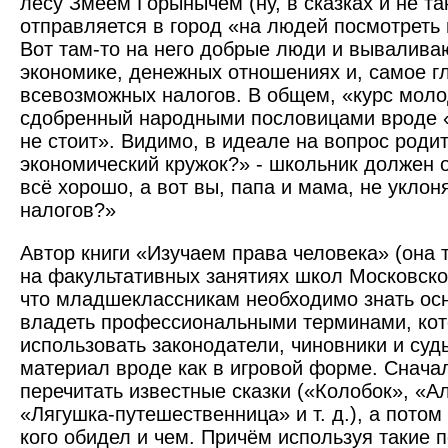
лесу Змеем Горынычем (ну, в сказках и не та
отправляется в город «на людей посмотреть 
Вот там-то на него добрые люди и вывалив
экономике, денежных отношениях и, самое гл
всевозможных налогов. В общем, «курс моло
сдобренный народными пословицами вроде «
не стоит». Видимо, в идеале на вопрос родит
экономический кружок?» - школьник должен о
всё хорошо, а вот вы, папа и мама, не уклон
налогов?»
Автор книги «Изучаем права человека» (она 
на факультативных занятиях школ Московско
что младшеклассникам необходимо знать ос
владеть профессиональными терминами, кот
использовать законодатели, чиновники и суд
материал вроде как в игровой форме. Снача
перечитать известные сказки («Колобок», «А
«Лягушка-путешест­венница» и т. д.), а потом
кого обидел и чем. Причём используя такие п