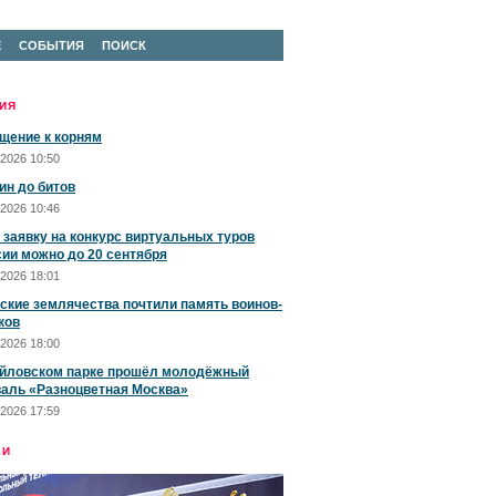
Е
СОБЫТИЯ
ПОИСК
ИЯ
щение к корням
2026 10:50
ин до битов
2026 10:46
 заявку на конкурс виртуальных туров
сии можно до 20 сентября
2026 18:01
ские землячества почтили память воинов-
ков
2026 18:00
йловском парке прошёл молодёжный
аль «Разноцветная Москва»
2026 17:59
ЕИ