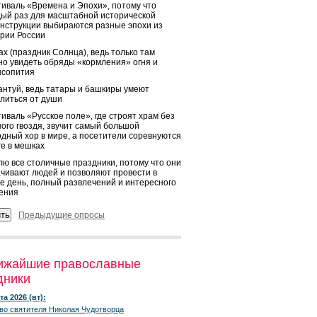
иваль «Времена и Эпохи», потому что
ый раз для масштабной исторической
нструкции выбираются разные эпохи из
рии России
х (праздник Солнца), ведь только там
о увидеть обряды «кормления» огня и
ысопития
нтуй, ведь татары и башкиры умеют
литься от души
иваль «Русское поле», где строят храм без
ого гвоздя, звучит самый большой
дный хор в мире, а посетители соревнуются
ге в мешках
ю все столичные праздники, потому что они
чивают людей и позволяют провести в
е день, полный развлечений и интересного
ения
Предыдущие опросы
ижайшие православные
дники
та 2026 (вт):
во святителя Николая Чудотворца