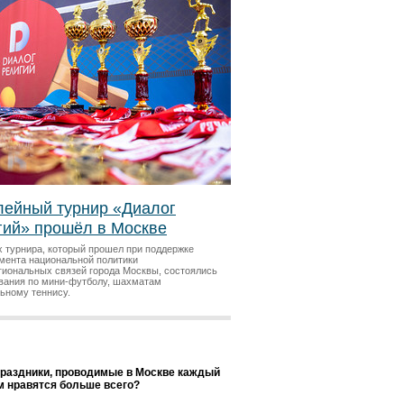
ейный турнир «Диалог
гий» прошёл в Москве
х турнира, который прошел при поддержке
мента национальной политики
гиональных связей города Москвы, состоялись
вания по мини-футболу, шахматам
льному теннису.
праздники, проводимые в Москве каждый
ам нравятся больше всего?