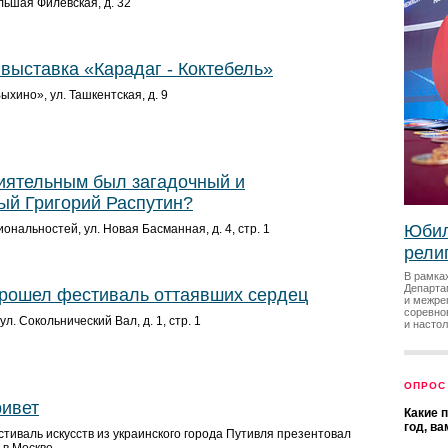
льшая Филёвская, д. 32
выставка «Карадаг - Коктебель»
хино», ул. Ташкентская, д. 9
иятельным был загадочный и
й Григорий Распутин?
Юбил
ональностей, ул. Новая Басманная, д. 4, стр. 1
рели
В рамка
Департа
рошел фестиваль оттаявших сердец
и межре
соревно
л. Сокольнический Вал, д. 1, стр. 1
и насто
ОПРОС
ривет
Какие 
год, в
иваль искусств из украинского города Путивля презентовал