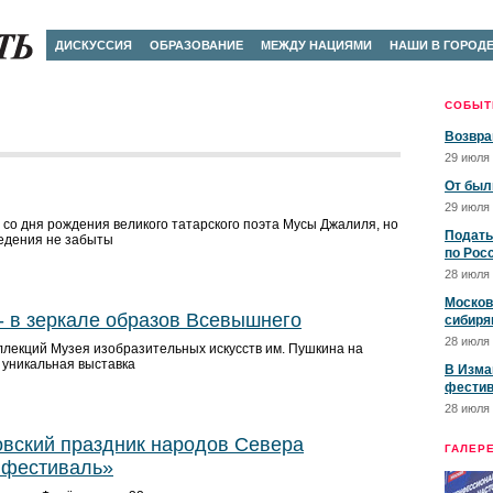
ДИСКУССИЯ
ОБРАЗОВАНИЕ
МЕЖДУ НАЦИЯМИ
НАШИ В ГОРОД
СОБЫТ
Возвра
29 июля 
От был
29 июля 
 со дня рождения великого татарского поэта Мусы Джалиля, но
Подать
ведения не забыты
по Рос
28 июля 
Москов
 - в зеркале образов Всевышнего
сибиря
28 июля 
ллекций Музея изобразительных искусств им. Пушкина на
 уникальная выставка
В Изма
фестив
28 июля 
в­ский праздник народов Севера
ГАЛЕР
 фестиваль»