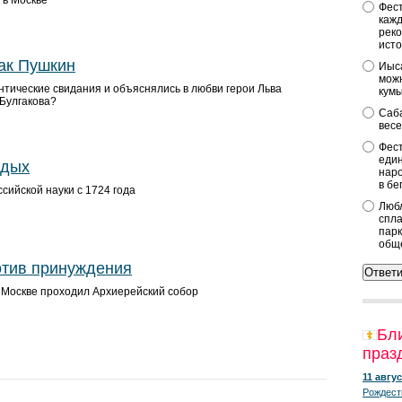
 в Москве
Фест
кажд
реко
исто
как Пушкин
Иыса
можн
нтические свидания и объяснялись в любви герои Льва
кум
 Булгакова?
Саба
весе
Фест
един
одых
наро
в бе
ссийской науки с 1724 года
Любл
спла
парк
общ
отив принуждения
 Москве проходил Архиерей­ский собор
Бл
праз
11 авгус
Рождест