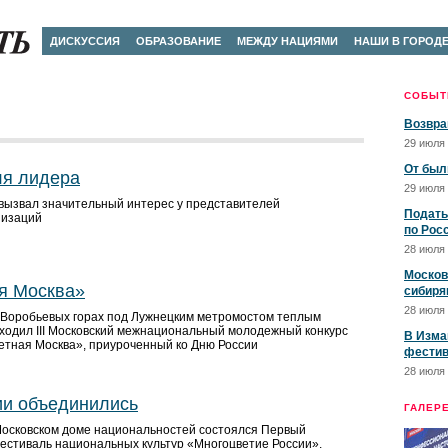
ДИСКУССИЯ
ОБРАЗОВАНИЕ
МЕЖДУ НАЦИЯМИ
НАШИ В ГОРОД
СОБЫТ
Возвра
29 июля 
От был
ля лидера
29 июля 
вызвал значительный интерес у представителей
Подать
низаций
по Рос
28 июля 
Москов
я Москва»
сибиря
28 июля 
а Воробьевых горах под Лужнецким метромостом теплым
ходил III Московский межнациональный молодежный конкурс
В Изма
тная Москва», приуроченный ко Дню России
фестив
28 июля 
ии объединились
ГАЛЕР
 Московском доме национальностей состоялся Первый
стиваль национальных культур «Многоцветие России»,