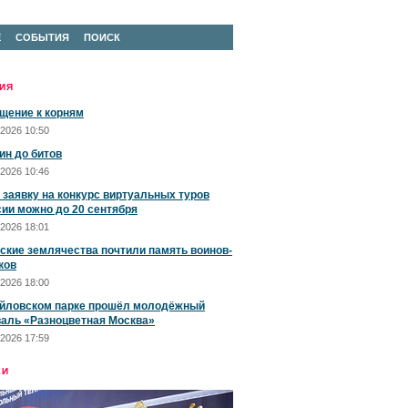
Е
СОБЫТИЯ
ПОИСК
ИЯ
щение к корням
2026 10:50
ин до битов
2026 10:46
 заявку на конкурс виртуальных туров
сии можно до 20 сентября
2026 18:01
ские землячества почтили память воинов-
ков
2026 18:00
йловском парке прошёл молодёжный
аль «Разноцветная Москва»
2026 17:59
ЕИ