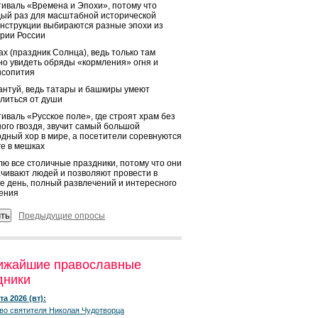
иваль «Времена и Эпохи», потому что
ый раз для масштабной исторической
нструкции выбираются разные эпохи из
рии России
х (праздник Солнца), ведь только там
о увидеть обряды «кормления» огня и
ысопития
нтуй, ведь татары и башкиры умеют
литься от души
иваль «Русское поле», где строят храм без
ого гвоздя, звучит самый большой
дный хор в мире, а посетители соревнуются
ге в мешках
ю все столичные праздники, потому что они
чивают людей и позволяют провести в
е день, полный развлечений и интересного
ения
Предыдущие опросы
ижайшие православные
дники
та 2026 (вт):
во святителя Николая Чудотворца