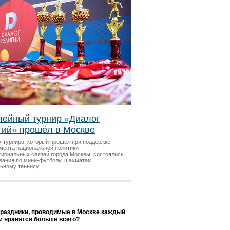
ейный турнир «Диалог
гий» прошёл в Москве
х турнира, который прошел при поддержке
мента национальной политики
гиональных связей города Москвы, состоялись
вания по мини-футболу, шахматам
льному теннису.
праздники, проводимые в Москве каждый
ам нравятся больше всего?