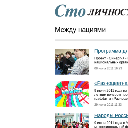
Между нациями
Программа д
Проект «Синергия» 
национальных орга
08 июля 2011 16:23
«Разноцветна
9 июня 2011 года н
летним вечером про
граффити «Разноцве
29 июня 2011 11:33
Народы Росс
9 июня 2011 года в
межрегиональный фе