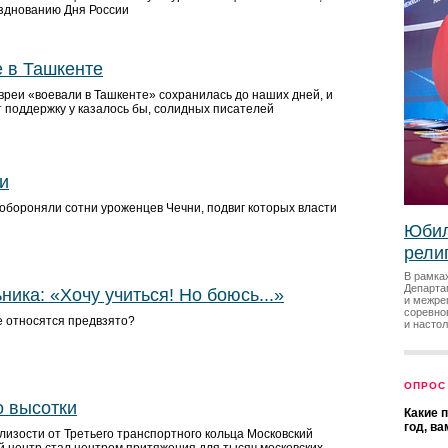
зднованию Дня России
 в Ташкенте
евреи «воевали в Ташкенте» сохранилась до наших дней, и
т поддержку у казалось бы, солидных писателей
и
 обороняли сотни уроженцев Чечни, подвиг которых власти
Юбил
рели
В рамка
Департа
ика: «Хочу учиться! Но боюсь...»
и межре
соревно
е относятся предвзято?
и насто
ОПРОС
о высотки
Какие 
год, в
изости от Третьего транспортного кольца Московский