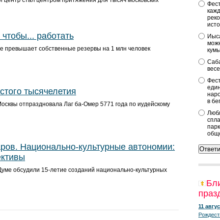
 центр стал центром притяжения для тысяч московских
Фест
кажд
реко
исто
чтобы... работать
Иыса
можн
ве превышает собственные резервы на 1 млн человек
кум
Саба
весе
Фест
един
стого тысячелетия
наро
в бе
осквы отпраздновала Лаг ба-Омер 5771 года по иудейскому
Любл
спла
парк
общ
ров. Национально-культурные автономии:
ективы
Думе обсудили 15-летие созданий национально-культурных
Бл
праз
11 авгус
Рождест