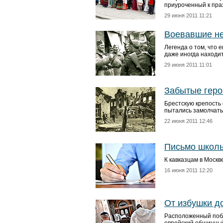
приуроченный к пра
29 июня 2011 11:21
Воевавшие не
Легенда о том, что 
даже иногда находи
29 июня 2011 11:01
Забытые геро
Брестскую крепость
пытались замолчать
22 июня 2011 12:46
Письмо школьн
К кавказцам в Москв
16 июня 2011 12:20
От избушки д
Расположенный побл