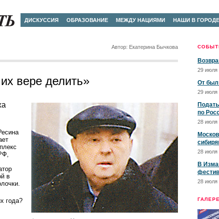
ДИСКУССИЯ
ОБРАЗОВАНИЕ
МЕЖДУ НАЦИЯМИ
НАШИ В ГОРОД
Автор: Екатерина Бычкова
СОБЫТ
Возвра
29 июля 
 их вере делить»
От был
29 июля 
ха
Подать
по Рос
28 июля 
Ресина
Москов
ает
сибиря
мплекс
28 июля 
РФ,
В Изма
атор
фестив
ой в
28 июля 
олочки.
ГАЛЕР
их года?