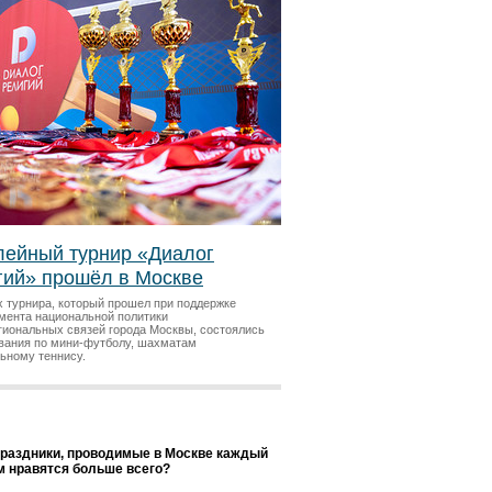
ейный турнир «Диалог
гий» прошёл в Москве
х турнира, который прошел при поддержке
мента национальной политики
гиональных связей города Москвы, состоялись
вания по мини-футболу, шахматам
льному теннису.
праздники, проводимые в Москве каждый
ам нравятся больше всего?