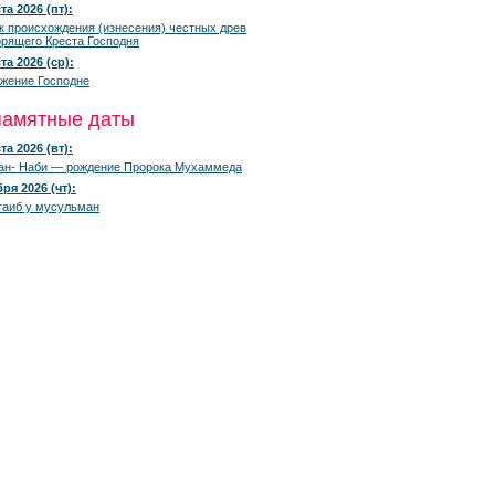
та 2026 (пт):
к происхождения (изнесения) честных древ
рящего Креста Господня
та 2026 (ср):
жение Господне
памятные даты
та 2026 (вт):
ан- Наби — рождение Пророка Мухаммеда
ря 2026 (чт):
гаиб у мусульман