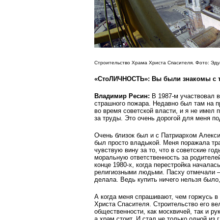
Строительство Храма Христа Спасителя. Фото: Эду
«СтоЛИЧНОСТЬ»: Вы были знакомы с т
Владимир Ресин:
В 1987-м участвовал 
страшного пожара. Недавно был там на п
во время советской власти, и я не имел 
за труды. Это очень дорогой для меня по
Очень близок был и с Патриархом Алекси
был просто владыкой. Меня поражала тр
чувствую вину за то, что в советские го
моральную ответственность за родителей
конце 1980-х, когда перестройка начала
религиозными людьми. Пасху отмечали —
делала. Ведь купить ничего нельзя было
А когда меня спрашивают, чем горжусь в
Христа Спасителя. Строительство его в
общественности, как москвичей, так и ру
а храм стоит. И стал не только одной из