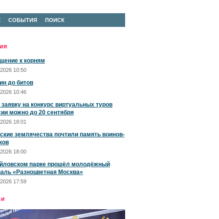
Е
СОБЫТИЯ
ПОИСК
ИЯ
щение к корням
2026 10:50
ин до битов
2026 10:46
 заявку на конкурс виртуальных туров
сии можно до 20 сентября
2026 18:01
ские землячества почтили память воинов-
ков
2026 18:00
йловском парке прошёл молодёжный
аль «Разноцветная Москва»
2026 17:59
ЕИ