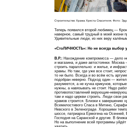
Строительство Храма Христа Спасителя. Фото: Эду
Теперь появился второй любимец — Крон
наверное, самый трудный в моей жизни пр
Удивительные люди, из них веру калёным
«СтоЛИЧНОСТЬ»: Но не всегда выбор у
В.Р.:
Нахождение компромисса — дело неп
и магазина, и даже автостоянки. Москва
строить параллельно: и жилье, и инфраст
храмы. Но там, где уже все стоит, непр
то ни было. Всегда и во всём есть аргуме
подобран неверно. Подход один — жители
разумеется, а не кучка крикунов, которые
нужны, а навязывать не стоит. Надо рабо
противопоставлений верующие-неверующи
там и надо церкви строить. Люди свои р
храмов строится. Близки к завершению х
Всемилостивого Спаса в Митино, Серафи
Невского в Зеленограде. Хорошими темп
шоссе, патриарха Ермогена на Осенней, 
Господня на Саранской и другие. В ближ
Но на выполнение всей программы уйдёт н
хватить.