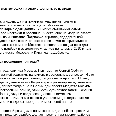
 жертвующих на храмы деньги, есть люди
 и иудеи. Да и я принимал участие не только в
инагоги, и мечети возводили. Москва —
 по вере людей делить. У многих смешанные семьи.
се москвичи и россияне. Знаете, ещё не могу не сказать,
ты по инициативе Патриарха Кирилла, поддержанной
дателями попечительского совета благотворительного
лавных храмов в Москве», специально созданного для
по подбору и выделению участков началась в 2010-м, а в
м в честь Мефодия и Кирилла на Дубровке.
а последние три года?
 градполитики Москвы. При том, что Сергей Собянин
планкой развития, например, в социальных вопросах. И это
ть по всем направлениям, задача не из простых. Но ему
де он деньги взял? Когда я три года назад передавал ему
, привёз тогда ещё в Белый дом проект бюджета Москвы
спрекрасным, помню, этим чуть-чуть похвастался. Собянин
 Мосгордуму не надо пока сдавать, посмотрим
того же лимита без всякого увеличения доходов, смогли
ьше, и на дорожные дела, и много ещё на что.
оловиной раза, дало возможность дальнейшего развития
ет прошлых ошибок. Делает проекты планировок районов