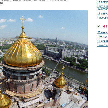
14 авгус
ии.
Праздни
Животво
19 авгус
Преобра
и 
25 авгус
Мавлид 
10 декаб
Ночь Ра