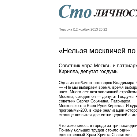
Персона
12 ноября 2013 20:22
«Нельзя москвичей по
Советник мэра Москвы и патриар
Кирилла, депутат госдумы
Одна из любимых поговорок Владимира 
— «Не мы выбираем время, время выбир
нас». Много лет возглавлявший стройко
Москвы, сегодня он — депутат Госдумы 
советник Сергея Собянина, Патриарха
Московского и Всея Руси Кирилла. И кур
программы-200, в ходе реализации котор
столице появится две сотни церквей с иг
Что изменилось в городе за три последн
Почему больших трудов стоило один-
единственный Храм Христа Спасителя