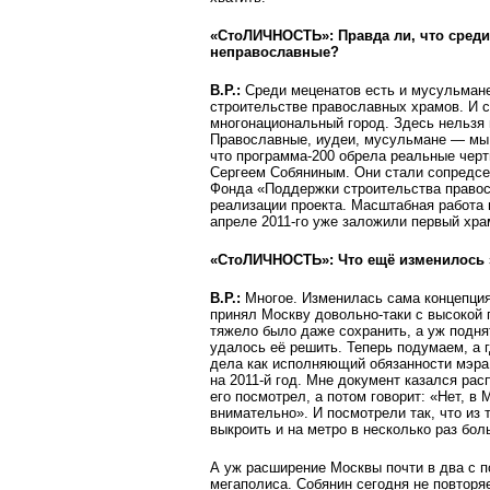
«СтоЛИЧНОСТЬ»: Правда ли, что среди
неправославные?
В.Р.:
Среди меценатов есть и мусульмане,
строительстве православных храмов. И с
многонациональный город. Здесь нельзя
Православные, иудеи, мусульмане — мы в
что программа-200 обрела реальные чер
Сергеем Собяниным. Они стали сопредсе
Фонда «Поддержки строительства правос
реализации проекта. Масштабная работа 
апреле 2011-го уже заложили первый хра
«СтоЛИЧНОСТЬ»: Что ещё изменилось з
В.Р.:
Многое. Изменилась сама концепция
принял Москву довольно-таки с высокой 
тяжело было даже сохранить, а уж подня
удалось её решить. Теперь подумаем, а г
дела как исполняющий обязанности мэра
на 2011-й год. Мне документ казался ра
его посмотрел, а потом говорит: «Нет, в
внимательно». И посмотрели так, что из 
выкроить и на метро в несколько раз бол
А уж расширение Москвы почти в два с п
мегаполиса. Собянин сегодня не повторя