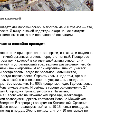
ард Кудрявицкий
штадтский морской собор. А программа 200 храмов — это,
оект. Я вижу, с какой надеждой люди на нас смотрят.
 железом жгли, а они все равно её сохранили.
частка спокойно проходит...
ростое и при строительстве церкви, и театра, и стадиона,
 — живой организм, и очень переуплотненный. Проще все
руктуру, к которой в сегодняшней жизни относятся и
осто найти устраивающий всех вариант размещения чего бы
нты «за» и «против». И если «против», значит, участок
 всегда правы. Когда их реальное большинство,
 всегда против всего. Строить храмы надо там, где они
тать спокойно и взвешенно, не устраивать скандалов,
е. Все москвичи. На 80% крещеные люди. Где согласны,
айоны лучше знают. И сейчас в городе одновременно 27
рам Спиридона Тримифунтского в Нагатино,
ма Саровского на Шокальском проезде, Александра
ами возводится церковь святителя Иова на Можайском
Введения Богородицы во храм на Кетчерской, Сретения
айшее время планируем выйти на 10-15 новых площадок.
е год и не два. Жизнь показала, что и 10 лет может не