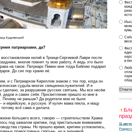
Фест
кажд
реко
исто
Иыса
можн
кум
Саба
ард Кудрявицкий
весе
ремя патриархами, да?
Фест
един
наро
в восстановлении келий в Троице-Сергиевой Лавре после
в бе
разднике, многие помнят ту мою работу, А ведь это было
права на такое. Патриарх Пимен мне тогда Библию подарил
Любл
дарок. До сих пор храню её.
спла
парк
общ
ем, и с Патриархом Кириллом знаком с тех пор, когда он
агическая судьба многих священнослужителей. И я
ды сделано, за разрушение русских святынь. Мы все несём
, дедов и самих себя. Просветление пришло ко мне в
сь. Почему не раньше? Да родители мои не были
 и еврейскую, и русскую. И кулич мама пекла, и мацу
, потому всё сама и делала.
Бл
праз
 жизни большего всего, говорю — строительством Храма
елось под шквалом критики, под пристальным вниманием
11 авгус
ководства страны. Но прошло время, критики успокоились,
Рождест
 главных православных святынь, но и значимой