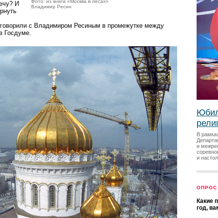
Фото: из книги «Москва в лесах»
лечу? И
Владимир Ресин
ернуть
оговорили с Владимиром Ресиным в промежутке между
в Госдуме.
Юбил
рели
В рамка
Департа
и межре
соревно
и насто
ОПРОС
Какие 
год, в