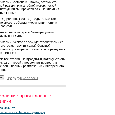
иваль «Времена и Эпохи», потому что
ый раз для масштабной исторической
нструкции выбираются разные эпохи из
рии России
х (праздник Солнца), ведь только там
о увидеть обряды «кормления» огня и
ысопития
нтуй, ведь татары и башкиры умеют
литься от души
иваль «Русское поле», где строят храм без
ого гвоздя, звучит самый большой
дный хор в мире, а посетители соревнуются
ге в мешках
ю все столичные праздники, потому что они
чивают людей и позволяют провести в
е день, полный развлечений и интересного
ения
Предыдущие опросы
ижайшие православные
дники
та 2026 (вт):
во святителя Николая Чудотворца