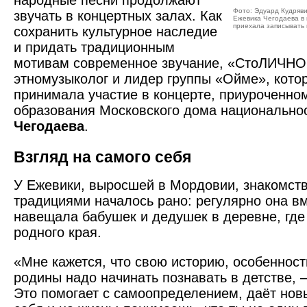
народные песни продолжают
Фото: Эдуард Кудряв
звучать в концертных залах. Как
Ежевика Чегодаева в 
приехала записывать
сохранить культурное наследие
и придать традиционным
мотивам современное звучание, «СтоЛИЧНО
этномузыколог и лидер группы «Ойме», кото
принимала участие в концерте, приуроченно
образования Московского дома национально
Чегодаева
.
Взгляд на самого себя
У Ежевики, выросшей в Мордовии, знакомст
традициями началось рано: регулярно она в
навещала бабушек и дедушек в деревне, где
родного края.
«Мне кажется, что свою историю, особеннос
родины надо начинать познавать в детстве, –
Это помогает с самоопределением, даёт нов