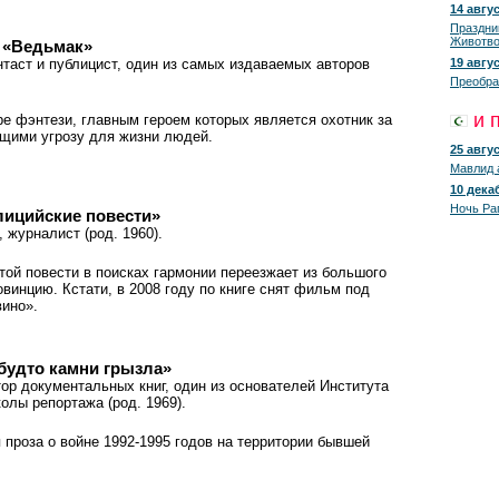
14 авгус
Праздни
Животво
 «Ведьмак»
нтаст и публицист, один из самых издаваемых авторов
19 авгус
Преобра
и 
нре фэнтези, главным героем которых является охотник за
щими угрозу для жизни людей.
25 авгус
Мавлид 
10 декаб
Ночь Ра
лицийские повести»
к, журналист (род. 1960).
этой повести в поисках гармонии переезжает из большого
овинцию. Кстати, в 2008 году по книге снят фильм под
вино».
будто камни грызла»
втор документальных книг, один из основателей Института
олы репортажа (род. 1969).
 проза о войне 1992-1995 годов на территории бывшей