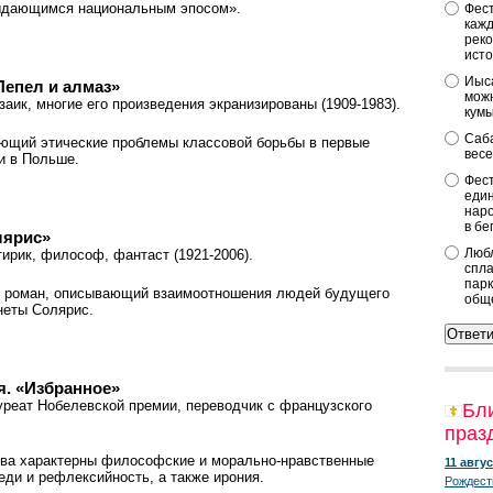
ыдающимся национальным эпосом».
Фест
кажд
реко
исто
Иыса
Пепел и алмаз»
можн
заик, многие его произведения экранизированы (1909-1983).
кум
Саба
ающий этические проблемы классовой борьбы в первые
весе
и в Польше.
Фест
един
наро
в бе
лярис»
Любл
тирик, философ, фантаст (1921-2006).
спла
парк
й роман, описывающий взаимоотношения людей будущего
общ
неты Солярис.
. «Избранное»
ауреат Нобелевской премии, переводчик с французского
Бл
праз
ства характерны философские и морально-нравственные
11 авгус
еди и рефлексийность, а также ирония.
Рождест