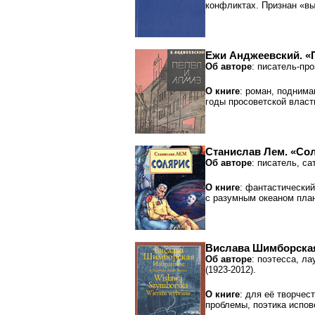
конфликтах. Признан «в
Ежи Анджеевский. «
Об авторе
: писатель-про
О книге
: роман, подним
годы просоветской власт
Станислав Лем. «Со
Об авторе
: писатель, са
О книге
: фантастически
c разумным океаном пла
Вислава Шимборская
Об авторе
: поэтесса, л
(1923-2012).
О книге
: для её творче
проблемы, поэтика испов