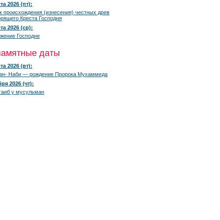
та 2026 (пт):
к происхождения (изнесения) честных древ
рящего Креста Господня
та 2026 (ср):
жение Господне
памятные даты
та 2026 (вт):
ан- Наби — рождение Пророка Мухаммеда
ря 2026 (чт):
гаиб у мусульман