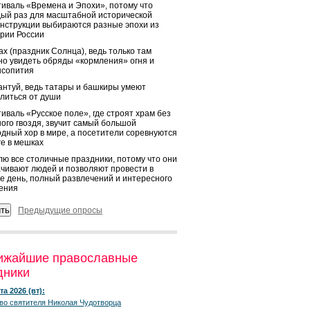
иваль «Времена и Эпохи», потому что
ый раз для масштабной исторической
нструкции выбираются разные эпохи из
рии России
х (праздник Солнца), ведь только там
о увидеть обряды «кормления» огня и
ысопития
нтуй, ведь татары и башкиры умеют
литься от души
иваль «Русское поле», где строят храм без
ого гвоздя, звучит самый большой
дный хор в мире, а посетители соревнуются
ге в мешках
ю все столичные праздники, потому что они
чивают людей и позволяют провести в
е день, полный развлечений и интересного
ения
Предыдущие опросы
ижайшие православные
дники
та 2026 (вт):
во святителя Николая Чудотворца