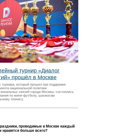
ейный турнир «Диалог
гий» прошёл в Москве
х турнира, который прошел при поддержке
мента национальной политики
гиональных связей города Москвы, состоялись
вания по мини-футболу, шахматам
льному теннису.
праздники, проводимые в Москве каждый
ам нравятся больше всего?