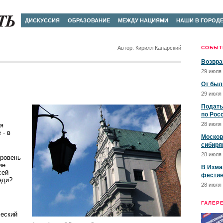
ДИСКУССИЯ
ОБРАЗОВАНИЕ
МЕЖДУ НАЦИЯМИ
НАШИ В ГОРОД
Автор: Кирилл Канарский
СОБЫТ
Возвра
29 июля 
От был
29 июля 
Подать
по Рос
28 июля 
ая
 - в
Москов
сибиря
28 июля 
уровень
ие
В Изма
сей
фестив
еди?
28 июля 
ГАЛЕР
ческий