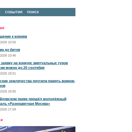
Е
СОБЫТИЯ
ПОИСК
ИЯ
щение к корням
2026 10:50
ин до битов
2026 10:46
 заявку на конкурс виртуальных туров
сии можно до 20 сентября
2026 18:01
ские землячества почтили память воинов-
ков
2026 18:00
йловском парке прошёл молодёжный
аль «Разноцветная Москва»
2026 17:59
ЕИ