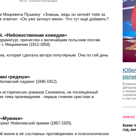
Фото: Алексей Витвицкий
ии Мицкевича Пушкину: «Знаешь, ведь он заткнёт тебя за
к ответил: «Он уже заткнул меня». Что тут ещё добавить?
й. «Небожественная комедия»
и драматург, причислен к величайшим польским поэтам
 с Мицкевичем (1812-1859).
ма, которая сделала автора популярным. Она по сей день
Юбил
рели
Камо грядеши»
белевский лауреат (1846-1912).
В рамка
Департа
и межре
из исторических романов Сенкевича, не посвящённый
соревно
я тема произведения - первые гонения христиан в
и насто
ОПРОС
 «Мужики»
ауреат Нобелевской премии (1867-1925).
Какие 
год, в
ой жизни в её сословных противоречиях и психологических