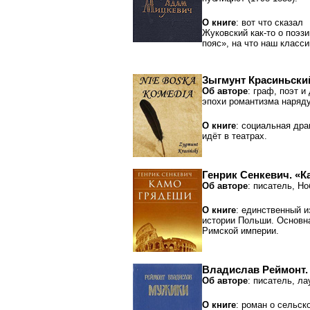
О книге
: вот что сказал
Жуковский как-то о поэз
пояс», на что наш класси
Зыгмунт Красиньски
Об авторе
: граф, поэт 
эпохи романтизма наряду
О книге
: социальная дра
идёт в театрах.
Генрик Сенкевич. «
Об авторе
: писатель, Но
О книге
: единственный 
истории Польши. Основна
Римской империи.
Владислав Реймонт.
Об авторе
: писатель, л
О книге
: роман о сельск