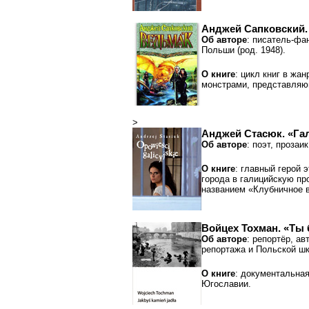
Анджей Сапковский.
Об авторе
: писатель-фа
Польши (род. 1948).
О книге
: цикл книг в жа
монстрами, представляю
>
Анджей Стасюк. «Га
Об авторе
: поэт, прозаи
О книге
: главный герой 
города в галицийскую пр
названием «Клубничное 
Войцех Тохман. «Ты 
Об авторе
: репортёр, а
репортажа и Польской шк
О книге
: документальная
Югославии.