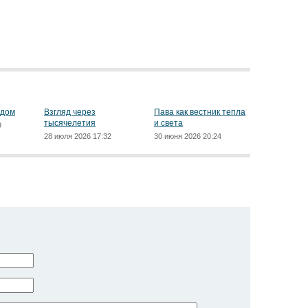
ядом
Взгляд через
Пава как вестник тепла
тысячелетия
и света
9
28 июля 2026 17:32
30 июня 2026 20:24