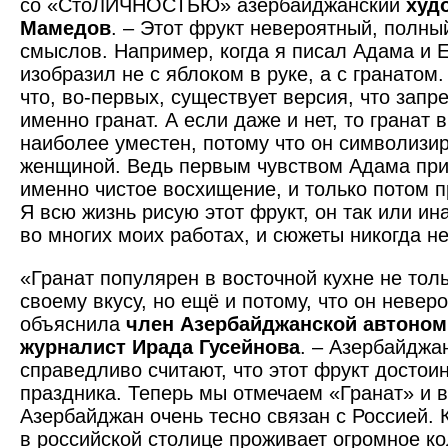
со «СтоЛИЧНОСТЬЮ» азербайджанский
худ
Мамедов
. – Этот фрукт невероятный, полн
смыслов. Например, когда я писал Адама и Е
изобразил не с яблоком в руке, а с гранатом
что, во‑первых, существует версия, что зап
именно гранат. А если даже и нет, то гранат
наиболее уместен, потому что он символизи
женщиной. Ведь первым чувством Адама пр
именно чистое восхищение, и только потом
Я всю жизнь рисую этот фрукт, он так или ин
во многих моих работах, и сюжеты никогда н
«Гранат популярен в восточной кухне не тол
своему вкусу, но ещё и потому, что он невер
объяснила
член Азербайд­жанской автоном
журналист Ирада Гусейнова
. – Азербайдж
справедливо считают, что этот фрукт достои
праздника. Теперь мы отмечаем «Гранат» и в
Азербайджан очень тесно связан с Россией. 
в российской столице проживает огромное к