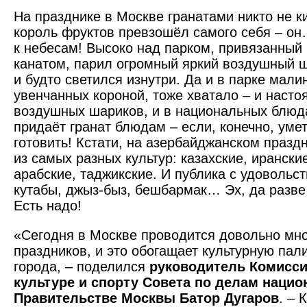
На празднике в Москве гранатами никто не к
король фруктов превзошёл самого себя – он
к небесам! Высоко над парком, привязанный
канатом, парил огромный яркий воздушный ш
и будто светился изнутри. Да и в парке мали
увенчанных короной, тоже хватало – и насто
воздушных шариков, и в национальных блюдах
придаёт гранат блюдам – если, конечно, уме
готовить! Кстати, на азербайджанском празд
из самых разных культур: казахские, иран­ски
арабские, таджикские. И публика с удовольс
кутабы, джыз-быз, бешбармак… Эх, да разве
Есть надо!
«Сегодня в Москве проводится довольно мн
праздников, и это обогащает культурную пал
города, – поделился
руководитель Комисси
культуре и спорту Совета по делам нацио
Правительстве Москвы Батор Дугаров
. – 