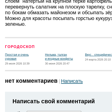
слоем натёртый на крупной тёрке картофель
перевернуть салатник на плоскую тарелку, сн
по бокам обмазать майонезом и обсыпать зё
Можно для красоты посыпать горстью кукуруз
зеленью.
ГОРОДОСКОП
Простая и очень
Нельма, талган
Вкус... специфичес
суровая
и ягодные конфеты
24 марта 2026 20:10
29 июля 2026 10:39
30 июня 2026 20:47
нет комментариев
Написать
Написать свой комментарий