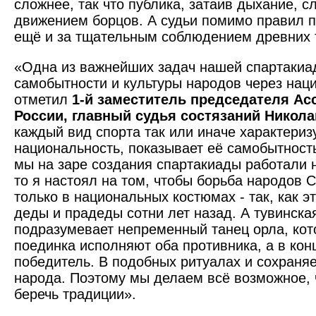
сложнее, так что публика, затаив дыхание, 
движением борцов. А судьи помимо правил 
ещё и за тщательным соблюдением древних 
«Одна из важнейших задач нашей спартакиа
самобытности и культуры народов через наци
отметил
1-й заместитель председателя Ас
России, главный судья состязаний Никол
каждый вид спорта так или иначе характери
национальность, показывает её самобытность
мы на заре создания спартакиады работали 
то я настоял на том, чтобы борьба народов 
только в национальных костюмах - так, как 
деды и прадеды сотни лет назад. А тувинска
подразумевает непременный танец орла, кот
поединка исполняют оба противника, а в конц
победитель. В подобных ритуалах и сохраняе
народа. Поэтому мы делаем всё возможное, 
беречь традиции».