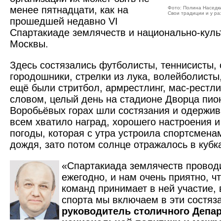
менее пятнадцати, как на
Фото: Полина Наседк
Свои традиции и у ра
прошедшей недавно VI
Спартакиаде землячеств и национально-кул
Москвы.
Здесь состязались футболисты, теннисисты, 
городошники, стрелки из лука, волейболисты
ещё были стритбол, армрест­линг, мас-рестли
словом, целый день на стадионе Дворца пио
Воробьёвых горах шли состязания и одержив
всем хватило наград, хорошего настроения 
погоды, которая с утра устроила спортсмена
дождя, зато потом солнце отражалось в кубк
«Спартакиада землячеств провод
ежегодно, и нам очень приятно, ч
команд принимает в ней участие,
спорта мы включаем в эти состяза
руководитель столичного Депа