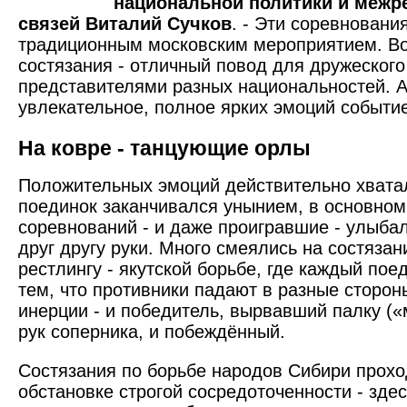
национальной политики и межр
связей Виталий Сучков
. - Эти соревновани
традиционным московским мероприятием. 
состязания - отличный повод для дружеског
представителями разных национальностей. А 
увлекательное, полное ярких эмоций событи
На ковре - танцующие орлы
Положительных эмоций действительно хватал
поединок заканчивался унынием, в основном
соревнований - и даже проигравшие - улыба
друг другу руки. Много смеялись на состязан
рестлингу - якутской борьбе, где каждый по
тем, что противники падают в разные сторо
инерции - и победитель, вырвавший палку («м
рук соперника, и побеждённый.
Состязания по борьбе народов Сибири прохо
обстановке строгой сосредоточенности - здес