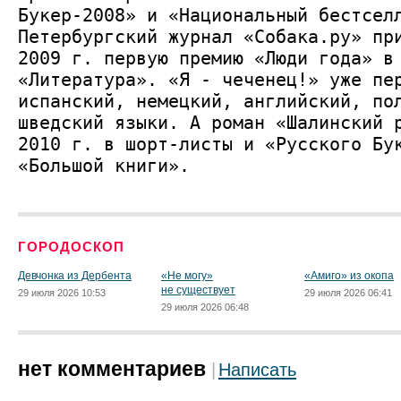
Букер-2008» и «Национальный бестсел
Петербургский журнал «Собака.ру» пр
2009 г. первую премию «Люди года» в
«Литература». «Я - чеченец!» уже пе
испанский, немецкий, англий­ский, по
шведский языки. А роман «Шалинский 
2010 г. в шорт-листы и «Русского Бу
«Большой книги».
ГОРОДОСКОП
Девчонка из Дербента
«Не могу»
«Амиго» из окопа
не существует
29 июля 2026 10:53
29 июля 2026 06:41
29 июля 2026 06:48
нет комментариев
Написать