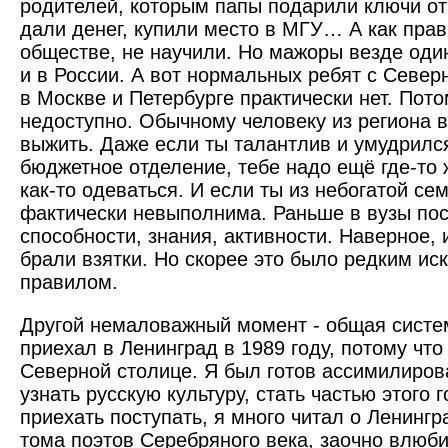
родителей, которым папы подарили ключи о
дали денег, купили место в МГУ… А как прав
обществе, не научили. Но мажоры везде один
и в России. А вот нормальных ребят с Север
в Москве и Петербурге практически нет. Пото
недоступно. Обычному человеку из региона в
выжить. Даже если ты талантлив и умудрился
бюджетное отделение, тебе надо ещё где-то ж
как-то одеваться. И если ты из небогатой сем
фактически невыполнима. Раньше в вузы пос
способности, знания, активности. Наверное, 
брали взятки. Но скорее это было редким ис
правилом.
Другой немаловажный момент - общая систе
приехал в Ленинград в 1989 году, потому что
Северной столице. Я был готов ассимилирова
узнать русскую культуру, стать частью этого
приехать поступать, я много читал о Ленингр
тома поэтов Серебряного века, заочно влюб