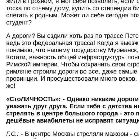
жили в Грозном, я мог себе позволить, если
тоска по отчему дому, купить со стипендии б
слетать к родным. Может ли себе сегодня по
студент?
А дороги? Вы ездили хоть раз по трассе Пет
ведь это федеральная трасса! Когда я выезж
понимаю, что нашему государству Мурманск, 
Кстати, важность общей инфраструктуры по
Римской империи. Чтобы сохранить свои огр
римляне строили дороги во все, даже самые
провинции. И просуществовали много веков. 
же!
«СтоЛИЧНОСТЬ»: - Однако никакие дороги 
уважать друг друга. Если тебя с детства н
стрелять в центре большого города - это 
дешёвые авиабилеты не исправят ситуаци
Г.С.:
- В центре Москвы стреляли мажоры - с