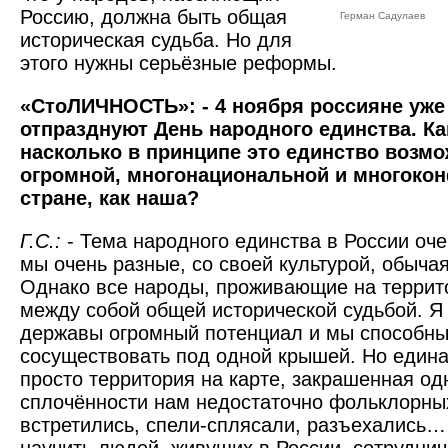
Россию, должна быть общая
Герман Садулаев
историче­ская судьба. Но для
этого нужны серьёзные реформы.
«СтоЛИЧНОСТЬ»: - 4 ноября россияне уже
отпразднуют День народного единства. Ка
насколько в принципе это единство возмо
огромной, многонациональной и многоко
стране, как наша?
Г.С.:
- Тема народного един­ства в России оче
мы очень разные, со своей культурой, обычая
Однако все народы, проживающие на террит
между собой общей исторической судьбой. Я 
державы огромный потенциал и мы способн
сосуществовать под одной крышей. Но единая
просто территория на карте, закрашенная од
сплочённости нам недостаточно фольклорны
встретились, спели-сплясали, разъехались…