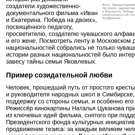
создатели художественно-
Фото: Эдуард Кудряв
На показе художеств
документального фильма «Иван
и Екатерина. Победа 
национальностей. Сл
Ануфриенко.
и Екатерина. Победа на двоих»,
посвящённого педагогу,
просветителю, создателю чувашского алфав
и его жене. Посмотреть ленту в Московском 
национальностей собрались не только чува
истории разных национальностей было интер
завесу тайны семьи Яковлевых.
Пример созидательной любви
Человек, прошедший путь от простого кресть
и руководителя народных школ в Симбирске
поддержку со стороны семьи, и особенно его
Режиссёр кинокартины Наталья Цуканова при
из ключевых идей фильма, снятого при подд
Президентского фонда культурных инициатив
продвижение тезиса: за каждым великим чел