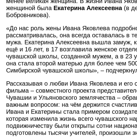
менее великая женщина. В жизни Ивана Яков
женщиной была
Екатерина Алексеевна
(в д
Бобровникова).
«До нас роль жены Ивана Яковлева подробн
рассматривалась, она всегда оставалась в те
мужа. Екатерина Алексеевна вышла замуж, к
ещё и 16 лет, в 17 возглавила женское отде
чувашской школы, созданной мужем, а в 23 у
она стала второй матерью для более чем 50
Симбирской чувашской школы», – подчерк­ну
Рассказывая о любви Ивана Яковлева и его с
фильма – совместного проекта представите
Чувашии и Ульяновского землячества – обра
важным вопросом: на чём держится счастли
Ивана и Екатерины стала примером созидат
которая изменила жизнь всего чувашского на
подвижничеству были открыты сотни национ
подготовлены тысячи учителей, произошли з