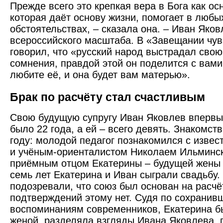
Прежде всего это крепкая вера в Бога как ос
которая даёт основу жизни, помогает в люб
обстоятельствах, – сказала она. – Иван Яков
всероссийского масштаба. В «Завещании чу
говорил, что «русский народ выстрадал свою 
сомнения, правдой этой он поделится с вами
любите её, и она будет вам матерью».
Брак по расчёту стал счастливым
Свою будущую супругу Иван Яковлев впервые
было 22 года, а ей – всего девять. Знакомст
году: молодой педагог познакомился с изве
и учёным-ориенталистом Николаем Ильминск
приёмным отцом Екатерины – будущей жены 
семь лет Екатерина и Иван сыграли свадьбу.
подозревали, что союз был основан на расчё
подтверждений этому нет. Судя по сохранив
воспоминаниям современников, Екатерина б
женой, разделяла взгляды Ивана Яковлева, 