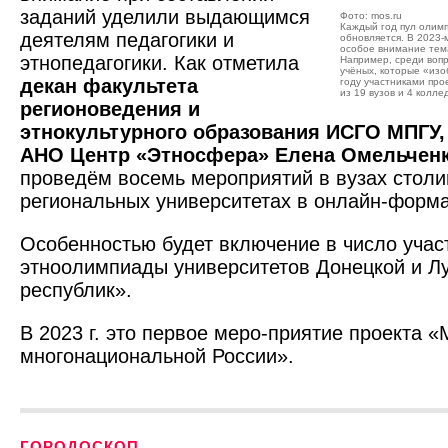
заданий уделили выдающимся
Фото: mos.ru
Каждый год пул олим
деятелям педагогики и
обновляется. В 2023-
особое внимание тема
этнопедагогики. Как отметила
Например, среди вопр
учёных, которые «изо
декан факультета
году участниками про
из 19 вузов и 4 колл
регионоведения и
этнокультурного образования ИСГО­ МПГУ
АНО Центр «Этносфера» Елена Омельчен
проведём восемь мероприятий в вузах столи
региональных университетах в онлайн-форм
Особенностью будет включение в число учас
этноолимпиады университетов Донецкой и Л
республик».
В 2023 г. это первое меро-приятие проекта «
многонациональной России».
ГОРОДОСКОП