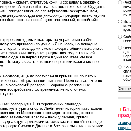
еловека – скелет, структура кожи) и создавала одежду с
Фест
м кроем. Или разрабатывалось веганское кафе. Студенты-
кажд
реко
вить, определялись со специфическим ассортиментом,
исто
одна девушка создавала униформу, предварительно изучив
лжен быть неокрашенный, цвет пастельный, спокойный».
Иыса
можн
кум
Саба
нстрировали удаль и мастерство управления конём.
весе
нову
это пришлось по душе: «Я не казак, но лошадь­ю
Фест
, в горах, ­с ­лошадьми умею находить общий язык, знаю,
един
кие территории находятся рядом, поэтому с казачьей
наро
тупил сюда. На первом курсе в университете мы все
в бе
но. Не могу сказать, что мои сверстники-казаки сильно
и».
Любл
спла
парк
й Борисов
, ещё до поступления принявший присягу и
общ
технолога общественного питания. Предполагает, что по
ать в московский ресторан – хорошо образованные
ень востребованы. Со временем, не исключено,
ю кухню.
а были развёрнуты 11 интерактивных площадок,
рии, культуры и спорта. Любителей истории приглашали
Бл
казачества Московского президентского кадетского
праз
вол атаманской власти – палицу пернач, кривой
о судна струг, армейский котелок казака, погибшего подо
11 авгус
о городах Сибири и Дальнего Востока, бывших казачьими
Рождест