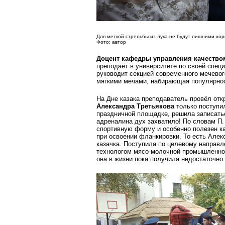
Для меткой стрельбы из лука не будут лишними хо
Фото: автор
Доцент кафедры управления качество
преподаёт в университете по своей спец
руководит секцией современного мечевог
мягкими мечами, набирающая популярност
На Дне казака преподаватель провёл отк
Александра Третьякова
только поступил
праздничной площадке, решила записаться
адреналина дух захватило! По словам П.
спортивную форму и особенно полезен ка
при освоении фланкировки. То есть Алек
казачка. Поступила по целевому направл
технологом мясо-молочной промышленнос
она в жизни пока получила недостаточно.