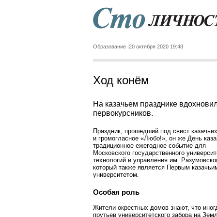
Образование
20 октября 2020 19:48
Ход конём
На казачьем празднике вдохнови
первокурсников.
Праздник, прошедший под свист казачьи
и громогласное «Любо!», он же День каза
традиционное ежегодное событие для
Московского государственного университ
технологий и управления им. Разумовско
который также является Первым казачьи
университетом.
Особая роль
Жители окрестных домов знают, что иногд
пруть­ев университетского забора на Зем