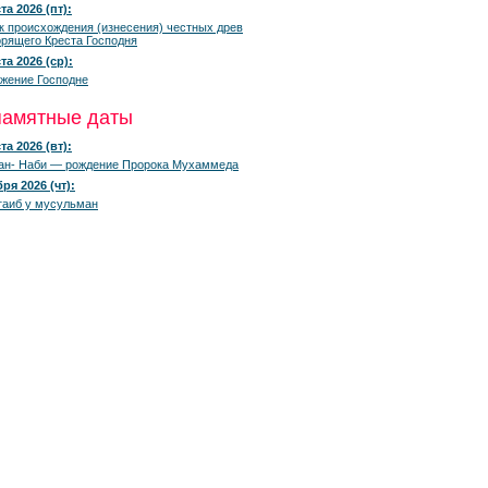
та 2026 (пт):
к происхождения (изнесения) честных древ
рящего Креста Господня
та 2026 (ср):
жение Господне
памятные даты
та 2026 (вт):
ан- Наби — рождение Пророка Мухаммеда
ря 2026 (чт):
гаиб у мусульман