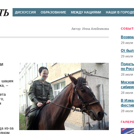
ДИСКУССИЯ
ОБРАЗОВАНИЕ
МЕЖДУ НАЦИЯМИ
НАШИ В ГОРОД
Автор: Инна Алейникова
СОБЫТ
Возвра
29 июля 
От был
29 июля 
ли
Подать
по Рос
28 июля 
х шашек
Москов
ка, –
сибиря
28 июля 
ета
го,
В Изма
м
фестив
28 июля 
ГАЛЕР
а из-за
ляном