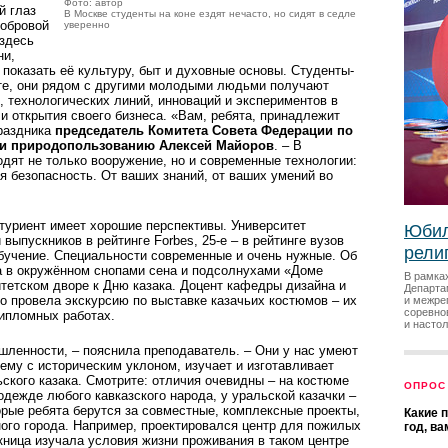
Фото: автор
й глаз
В Москве студенты на коне ездят нечасто, но сидят в седле
нобровой
уверенно
 здесь
ни,
показать её культуру, быт и духовные основы. Студенты-
ете, они рядом с другими молодыми людьми получают
, технологических линий, инноваций и экспериментов в
и открытия своего бизнеса. «Вам, ребята, принадлежит
праздника
председатель Комитета Совета Федерации по
 и природопользованию Алексей Майоров
. – В
ят не только вооружение, но и современные технологии:
я безопасность. От ваших знаний, от ваших умений во
туриент имеет хорошие перспективы. Университет
Юбил
выпуск­ников в рейтинге Forbes, ­25-е – в рейтинге вузов
рели
бучение. Специальности современные и очень нужные. Об
 в окружённом снопами сена и подсолнухами «Доме
В рамка
тетском дворе к Дню казака. Доцент кафедры дизайна и
Департа
о провела экс­курсию по выставке казачьих костюмов – их
и межре
соревно
дипломных работах.
и насто
шленности, – пояснила преподаватель. – Они у нас умеют
ему с историческим уклоном, изучает и изготавливает
ьского казака. Смотрите: отличия очевидны – на костюме
ОПРОС
 одежде любого кавказского народа, у уральской казачки –
орые ребята берутся за совместные, комплексные проекты,
Какие 
ого города. Например, проектировался центр для пожилых
год, в
ица изучала условия жизни проживания в таком цент­ре