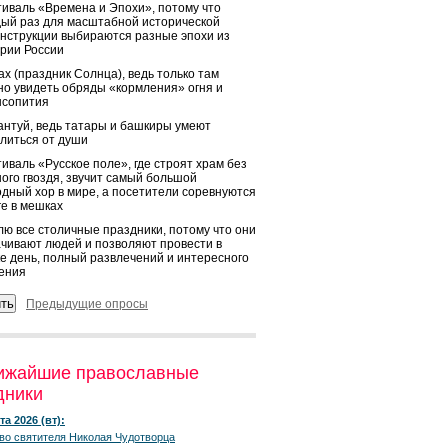
иваль «Времена и Эпохи», потому что
ый раз для масштабной исторической
нструкции выбираются разные эпохи из
рии России
х (праздник Солнца), ведь только там
о увидеть обряды «кормления» огня и
ысопития
нтуй, ведь татары и башкиры умеют
литься от души
иваль «Русское поле», где строят храм без
ого гвоздя, звучит самый большой
дный хор в мире, а посетители соревнуются
ге в мешках
ю все столичные праздники, потому что они
чивают людей и позволяют провести в
е день, полный развлечений и интересного
ения
Предыдущие опросы
ижайшие православные
дники
та 2026 (вт):
во святителя Николая Чудотворца