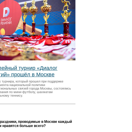
ейный турнир «Диалог
гий» прошёл в Москве
х турнира, который прошел при поддержке
мента национальной политики
гиональных связей города Москвы, состоялись
вания по мини-футболу, шахматам
льному теннису.
праздники, проводимые в Москве каждый
ам нравятся больше всего?