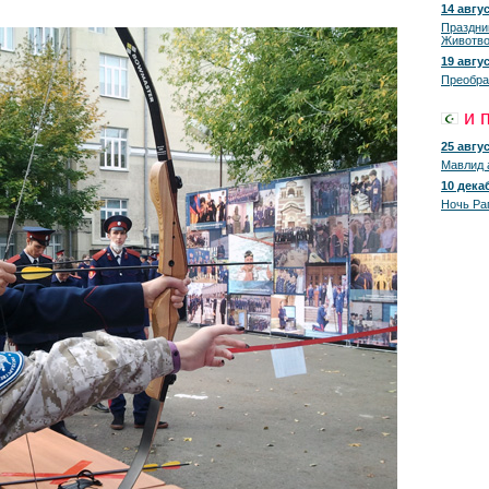
14 авгус
Праздни
Животво
19 авгус
Преобра
и 
25 авгус
Мавлид 
10 декаб
Ночь Ра