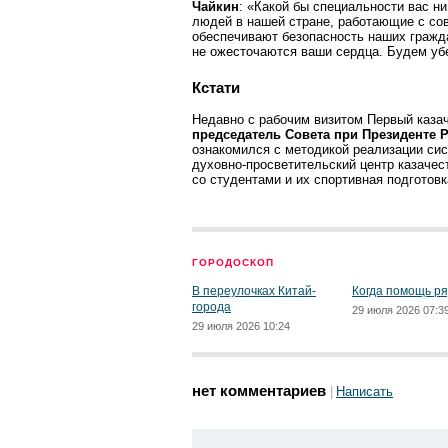
Чайкин
: «Какой бы специальности вас н
людей в нашей стране, работающие с со
обеспечивают безопасность наших гражда
не ожесточаются ваши сердца. Будем убе
Кстати
Недавно с рабочим визитом Первый каза
председатель Совета при Президенте 
ознакомился с методикой реализации сис
духовно-просветительский центр казачес
со студентами и их спортивная подготовк
ГОРОДОСКОП
В переулочках Китай-
Когда помощь р
города
29 июля 2026 07:3
29 июля 2026 10:24
нет комментариев
Написать