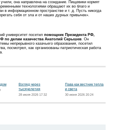
и учили, она направлена на созидание. Пищевики кормят
временными технологиями обращают их во благо и
н в информационном пространстве и т. д. Пусть никогда
регать себя от зла и от наших дурных привычек».
чий университет посетил
помощник Президента РФ,
РФ по делам казачества Анатолий Серышев
. Он
темы непрерывного казачьего образования, посетил
тва, посмотрел, как организованы патриотическая работа
а.
ядом
Взгляд через
Пава как вестник тепла
тысячелетия
и света
9
28 июля 2026 17:32
30 июня 2026 20:24