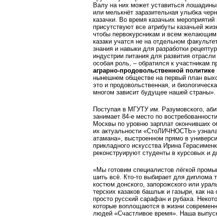
Валу на них может уставиться лошадины
или мелькнёт заразительная улыбка чер
казачки. Во время казачьих мероприятий
присутствуют все атрибуты казачьей жиз
чтобы первокурс­никам и всем желающим 
казаки учатся не на отдельном факульт
знания и навыки для разработки рецептур
индустрии питания для развития отрасли 
особая роль, – обратился к участникам 
аграрно-продовольственной политике
нынешнем обществе на первый план выход
это и продовольственная, и биологическа
многом зависит будущее нашей страны».
Поступая в МГУТУ им. Разумовского, аби
занимает 84-е место по востребованности 
Москвы по уровню зарплат окончивших о
их актуальности «СтоЛИЧНОСТЬ» узнала
атамана», выстроенном прямо в универси
прикладного искусства Ирина Герасименк
реконструируют студенты в курсовых и 
«Мы готовим специалистов лёгкой промы
шить всё. Кто-то выбирает для диплома т
костюм дон­ского, запорожского или урал
терских казаков башлык и газыри, как на
просто русский сарафан и рубаха. Некот
которые воплощаются в жизни современн
людей «Счастливое время». Наша выпускн