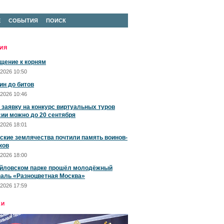
Е
СОБЫТИЯ
ПОИСК
ИЯ
щение к корням
2026 10:50
ин до битов
2026 10:46
 заявку на конкурс виртуальных туров
сии можно до 20 сентября
2026 18:01
ские землячества почтили память воинов-
ков
2026 18:00
йловском парке прошёл молодёжный
аль «Разноцветная Москва»
2026 17:59
ЕИ