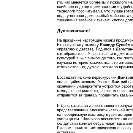
(то, как меняется организм у пожилого ч
наиболее подходящими тканями и удобны
технологи просчитывали, что лучше гото
ведь у веганов даже особый майонез, а 
требования веганов к тканям: хлопок до
Дух захватило!
На празднике настоящие казаки продемо
Второкурснику-экологу
Рашиду Сулейма
управляю с детства. Родился в Дагестане
как обращаться. У нас казачьи и джигитс
культурой я был знаком до того, как пос
изучаем историю казачества, это интерес
отличаются, но, думаю, это дело времен
Восседает на коне первокурсник
Дмитри
являющийся казаком. Учится Дмитрий на 
окончании университета устроится работ
молодые специалисты, по его мнению, оч
отправится за границу продвигать казачь
В День казака во дворе главного корпус
представляющих элементы казачьей исто
на передвижную выставку музея истории 
училища им. Шолохова посмотреть на сим
солдатский кинжал бебут, макет казачьег
Ржевом, почитать историческую справку 
острогами.