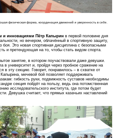
рошая физическая форма, координация движений и уверенность в себе.
м и инновациями Пётр Капырин
в первой половине дня
иальности, но вечером, облачённый в спортивную защиту,
о боя. Это новая спортивная дисциплина с безопасными
ь и претендующая на то, чтобы стать видом спорта.
рытое занятие, в котором поучаствовали даже девушки.
а в университет и, пройдя через пробное сражение на
 в эту секцию. Говорит, понравилось – в схватке от
 Капырина, мечевой бой позволяет поддерживать
закам: гибкость руки, подвижность суставов необходимы
сандре секция пойдёт на пользу, ведь она потомственная
ению исследовательского института, где потом будет
ти. Девушка считает, что прямых казачьих наставлений