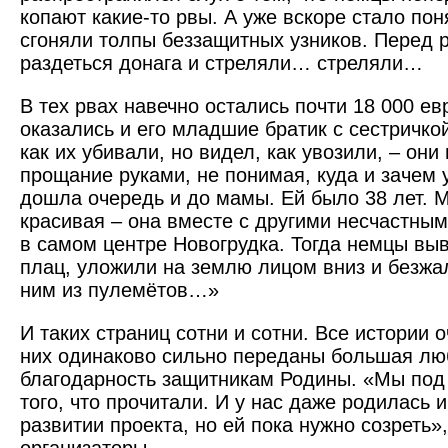
копают какие-то рвы. А уже вскоре стало пон
сгоняли толпы беззащитных ­узников. Перед 
раздеться донага и стреляли… стреляли…
В тех рвах навечно остались почти 18 000 ев
оказались и его младшие братик с сестричко
как их убивали, но видел, как увозили, – они
прощание руками, не понимая, куда и зачем
дошла очередь и до мамы. Ей было 38 лет. 
красивая – она вместе с другими несчастны
в самом центре Новогрудка. Тогда немцы вы
плац, уложили на землю лицом вниз и безжа
ним из пулемётов…»
И таких страниц сотни и сотни. Все истории о
них одинаково сильно переданы большая лю
благодарность защитникам Родины. «Мы под
того, что прочитали. И у нас даже родилась 
развитии проекта, но ей пока нужно созреть»