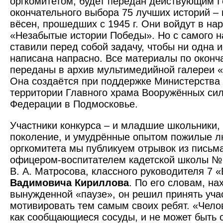
оргкомитетом, будет передан действующим 
окончательного выбора 75 лучших историй –
вёсен, прошедших с 1945 г. Они войдут в н
«Незабытые истории Победы». Но с самого н
ставили перед собой задачу, чтобы ни одна 
написана напрасно. Все материалы по оконч
переданы в архив мультимедийной галереи «
Она создаётся при поддержке Министерства
территории Главного храма Вооружённых сил
Федерации в Подмосковье.
Участники конкурса – и младшие школьники,
поколение, и умудрённые опытом пожилые л
оргкомитета мы публикуем отрывок из письма
офицером-воспитателем кадетской школы № 
В. А. Матросова, классного руководителя 7 
Вадимовича Кириллова
. По его словам, на
вынужденной «паузе», он решил принять учас
мотивировать тем самым своих ребят. «Чело
как сообщающиеся сосуды, и не может быть 