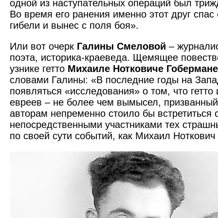
одной из наступательных операций был трижд
Во время его ранения именно этот друг спас
гибели и вынес с поля боя».
Или вот очерк
Галины Смеловой
– журналис
поэта, историка-краеведа. Щемящее повест
узнике гетто
Михаиле Нотковиче Гоберман
словами Галины: «В последние годы на Запа
появляться ­«исследования» о том, что гетто
евреев – не более чем вымысел, призванный
авторам непременно стоило бы встретиться 
непосредст­венными участниками тех страшн
по своей сути событий, как Михаил Ноткович