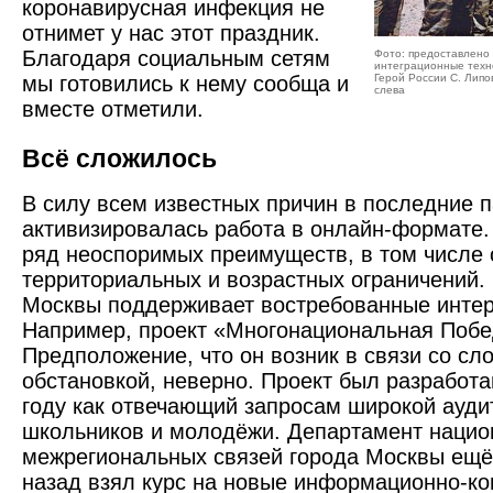
коронавирусная инфекция не
отнимет у нас этот праздник.
Благодаря социальным сетям
Фото: предоставлен
интеграционные техн
мы готовились к нему сообща и
Герой России С. Липо
слева
вместе отметили.
Всё сложилось
В силу всем известных причин в последние 
активизировалась работа в онлайн-формате.
ряд неоспоримых преимуществ, в том числе 
территориальных и возрастных ограничений.
Москвы поддерживает востребованные интер
Например, проект «Многонациональная Побе
Предположение, что он возник в связи со с
обстановкой, неверно. Проект был разработ
году как отвечающий запросам широкой аудит
школьников и молодёжи. Департамент нацио
межрегиональных связей города Москвы ещё
назад взял курс на новые информационно-к