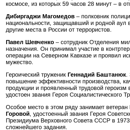
космосе, из которых 59 часов 28 минут – в о
Дибиргаджи Магомедов
– полковник полици
национальности, защищавший и родной аул в
другие места в России от террористов.
Павел Шевченко
– сотрудник Отделения ми
назначения. Он принимал участие в контрте
операции на Северном Кавказе и проявил и
мужество.
Героический труженик
Геннадий Баштанюк
.
повышение эффективности производства, ка
продукции и проявленный трудовой героизм в
удостоен звания Героя Социалистического Тр
Особое место в этом ряду занимает ветеран
Горовой
, удостоенный звания Героя Советс
Президиума Верховного Совета СССР в 1973 
сложнейшего задания.