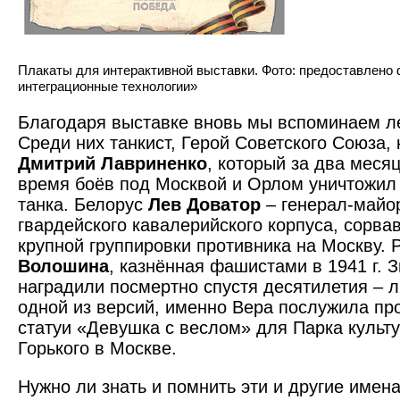
Плакаты для интерактивной выставки. Фото: предоставлен
интеграционные технологии»
Благодаря выставке вновь мы вспоминаем л
Среди них танкист, Герой Совет­ского Союза, 
Дмитрий Лавриненко
, который за два меся
время боёв под Москвой и Орлом уничтожил
танка. Белорус
Лев Доватор
– генерал-майор
гвардейского кавалерийского корпуса, сорв
крупной группировки противника на Москву.
Волошина
, казнённая фашистами в 1941 г. 
наградили посмертно спустя десятилетия – л
одной из версий, именно Вера послужила про
статуи «Девушка с веслом» для Парка культу
Горького в Москве.
Нужно ли знать и помнить эти и другие имен