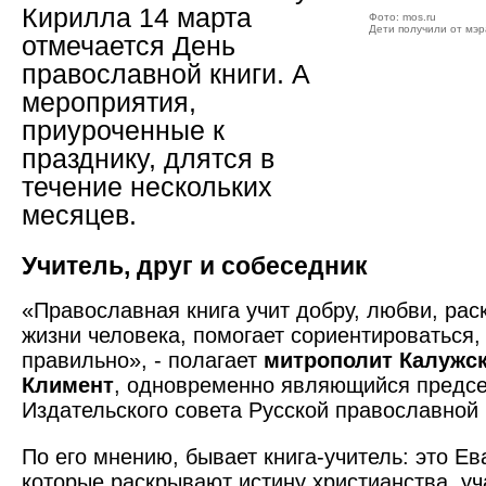
Кирилла 14 марта
Фото: mos.ru
Дети получили от мэр
отмечается День
православной книги. А
мероприятия,
приуроченные к
празднику, длятся в
течение нескольких
месяцев.
Учитель, друг и собеседник
«Православная книга учит добру, любви, ра
жизни человека, помогает сориентироваться, 
правильно», - полагает
митрополит Калужск
Климент
, одновременно являющийся предс
Издательского совета Русской православной 
По его мнению, бывает книга-учитель: это Ев
которые раскрывают истину христианства, уч