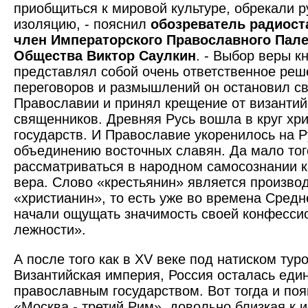
приобщиться к мировой культуре, обрекали р
изоляцию, - пояснил
обозреватель радиост
член Императорского Православного Пале
Общества Виктор Саулкин
. - Выбор веры 
представлял собой очень ответственное реш
переговоров и размышлений он остановил с
Православии и принял крещение от византий
священников. Древняя Русь вошла в круг хр
государств. И Православие укоренилось на Р
объединению восточных славян. Да мало того
рассматриваться в народном самосознании к
вера. Слово «крестьянин» является произво
«христианин», то есть уже во времена Сред
начали ощущать значимость своей конфесси
лежности».
А после того как в XV веке под натиском тур
Византийская империя, Россия осталась ед
православным государством. Вот тогда и по
«Москва - третий Рим», довольно близкая к и