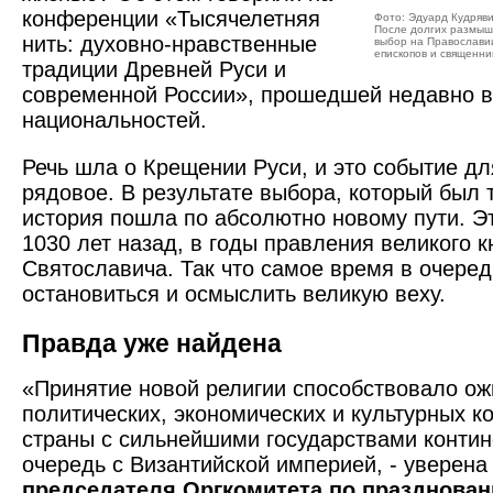
конференции «Тысячелетняя
Фото: Эдуард Кудряв
После долгих размыш
нить: духовно-нравственные
выбор на Православии
епископов и священни
традиции Древней Руси и
современной России», прошедшей недавно 
национальностей.
Речь шла о Крещении Руси, и это событие дл
рядовое. В результате выбора, который был 
история пошла по абсолютно новому пути. Э
1030 лет назад, в годы правления великого 
Святославича. Так что самое время в очеред
остановиться и осмыслить великую веху.
Правда уже найдена
«Принятие новой религии способствовало о
политических, экономических и культурных к
страны с сильнейшими государствами контин
очередь с Византийской империей, - уверен
председателя Оргкомитета по празднова