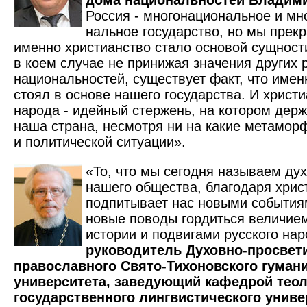
дома национальностей Владими
Россия - многонациональное и мно
нальное государство, но мы прек
именно христианство стало основой сущност
в коем случае не принижая значения других 
национальностей, существует факт, что имен
стоял в основе нашего государства. И христи
народа - идейный стержень, на котором дер
наша страна, несмотря ни на какие метамор
и политической ситуации».
«То, что мы сегодня называем ду
нашего общества, благодаря хрис
подпитывает нас новыми события
новые поводы гордиться величие
истории и подвигами русского нар
руководитель Духовно-просвети
православного Свято-Тихоновского гуман
университета, заведующий кафедрой теол
государственного лингвистического униве