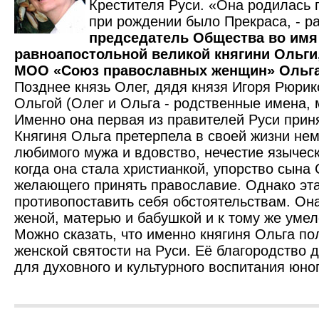
Крестителя Руси. «Она родилась 
при рождении было Прекраса, - р
председатель Общества во имя
равноапостольной великой княгини Ольги
МОО «Союз православных женщин» Ольга
Позднее князь Олег, дядя князя Игоря Рюрик
Ольгой (Олег и Ольга - родственные имена, 
Именно она первая из правителей Руси прин
Княгиня Ольга претерпела в своей жизни нем
любимого мужа и вдовство, нечестие языческ
когда она стала христианкой, упорство сына 
желающего принять православие. Однако эт
противопоставить себя обстоятельствам. Он
женой, матерью и бабушкой и к тому же уме
Можно сказать, что именно княгиня Ольга п
женской святости на Руси. Её благородство 
для духовного и культурного воспитания юно