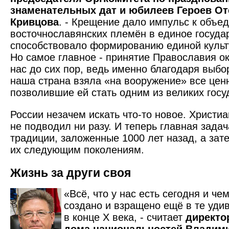
знаменательных дат и юбилеев Героев О
Кривцова
. - Крещение дало импульс к объе
восточнославянских племён в единое госуда
способствовало формированию единой культ
Но самое главное - принятие Православия о
нас до сих пор, ведь именно благодаря выб
наша страна взяла «на вооружение» все ценн
позволившие ей стать одним из великих гос
России незачем искать что-то новое. Христиа
не подводил ни разу. И теперь главная задач
традиции, заложенные 1000 лет назад, а зат
их следующим поколениям.
Жизнь за други своя
«Всё, что у нас есть сегодня и ч
создано и взращено ещё в те уди
в конце Х века, - считает
директо