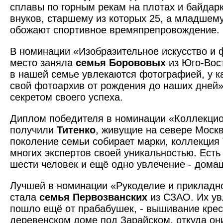
сплавы по горным рекам на плотах и байдарк
внуков, старшему из которых 25, а младшему 
обожают спортивное времяпрепровождение.
В номинации «Изобразительное искусство и
место заняла
семья Борововых
из Юго-Вост
в нашей семье увлекаются фотографией, у к
свой фото­архив от рождения до наших дней»
секретом своего успеха.
Диплом победителя в номинации «Коллекци
получили
Титенко
, живущие на севере Моск
поколение семьи собирает марки, коллекция
многих экспертов своей уникальностью. Есть 
шести человек и ещё одно увлечение - дома
Лучшей в номинации «Рукоделие и прикладн
стала
семья Первозванских
из СЗАО. Их ув
пошло ещё от прабабушек, - вышивание крес
деревенском доме под Зарайском, откуда он