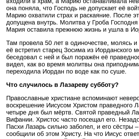
входили в храм, а Марию останавливала нев
она поняла, что Господь не допускает её вой
Марию охватили страх и раскаяние. После эт
допущена внутрь. Молитва у Гроба Господня
Мария оставила прежнюю жизнь и ушла в Ио
Там провела 50 лет в одиночестве, молясь и 
её встретил старец Зосима из Иорданского 
беседовал с ней и был поражён её праведно
видел, как во время молитвы она приподним
переходила Иордан по воде как по суше.
Что случилось в Лазареву субботу?
Православные христиане вспоминают неверо
воскрешение Иисусом Христом праведного Л
четыре дня был мёртв. Святой праведный Ла
Вифании. Христос часто посещал его. Незадо
Пасхи Лазарь сильно заболел, и его сёстры 
сообщили об этом Христу. На что Иисус отве