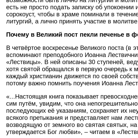
возможности быть лично на литургии и молит
есть не просто подать записку об упокоении 
сорокоуст, чтобы в храме поминали в течени
литургий, а лично принять участие в молитве
Почему в Великий пост пекли печенье в 
В четвёртое воскресенье Великого поста (в э
вспоминают преподобного Иоанна Лествичник
«Лествицы». В ней описаны 30 ступеней, вед
хотя святой обращался в первую очередь к
каждый христианин движется по своей собств
потому важно помнить поучения Иоанна Лест
«...Настоящая книга показывает превосходн
сим путём, увидим, что она непогрешительно
последующих её указаниям, сохраняет их не
всякого претыкания и представляет нам лес
возводящую от земного во святая святых, н
утверждается Бог любви», – читаем в «Леств