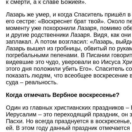
к смерти, а к славе Божией».
Лазарь же умер, и когда Спаситель пришёл 
его сестре: «Воскреснет брат твой». Около п
моменту уже похоронили Лазаря, помимо обе
и другие род­ственники Лазаря. Видя, как они
заплакал. А потом возгласил: «Лазарь, выйд
Лазарь вышел из гробницы, обвитый по рукам
погребальными пеленами. В Писании говоритс
видевшие это чудо, уверовали во Иисуса Хри
этого дня положили убить Его». Спаситель с
показать людям, что всеобщее воскресение 
суда – реальность.
Когда отмечать Вербное воскресенье?
Один из главных христианских праздников – 
Иерусалим – это переходящий праздник, он з
Пасхи. Но всегда празднуется в воскресень
ей. В этом году данный праздник отмечается 