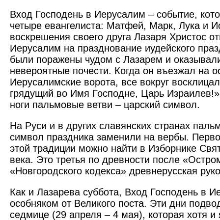
Вход Господень в Иерусалим – событие, кот
четыре евангелиста: Матфей, Марк, Лука и И
воскрешения своего друга Лазаря Христос о
Иерусалим на празднование иудейского праз
были поражены чудом с Лазарем и оказывал
невероятные почести. Когда он въезжал на о
Иерусалимские ворота, все вокруг восклица
грядущий во Имя Господне, Царь Израилев!»
ноги пальмовые ветви – царский символ.
На Руси и в других славянских странах паль
символ праздника заменили на вербы. Перв
этой традиции можно найти в Изборнике Свя
века. Это третья по древности после «Остро
«Новгородского кодекса» древнерусская руко
Как и Лазарева суббота, Вход Господень в И
особняком от Великого поста. Эти дни подво
седмице (29 апреля – 4 мая), которая хотя и