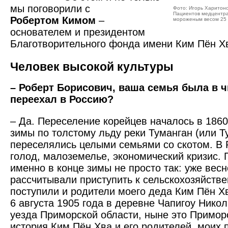
мы поговорили с
Фото: Игорь Харитон
Пациентов медцентра
Робертом Кимом
–
мороженым весом 25 
основателем и президентом
Благотворительного фонда имени Ким Пён Х
Человек высокой культуры
– Роберт Борисович, ваша семья была в чи
переехал в Россию?
– Да. Переселение корейцев началось в 1860-
зимы по толстому льду реки Туманган (или 
переселялись целыми семьями со скотом. В 
голод, малоземелье, экономический кризис.
именно в конце зимы не просто так: уже вес
рассчитывали приступить к сельскохозяйств
поступили и родители моего деда Ким Пён Х
6 августа 1905 года в деревне Чапигоу Никол
уезда Приморской области, ныне это Примор
история Ким Пён Хва и его родителей, моих 