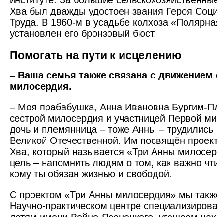
институте. За большие сельскохозяйственны
Хва был дважды удостоен звания Героя Соци
Труда. В 1960-м в усадьбе колхоза «Полярна
установлен его бронзовый бюст.
Помогать на пути к исцелению
– Ваша семья также связана с движением 
милосердия.
– Моя прабабушка, Анна Ивановна Бургим-П
сестрой милосердия и участницей Первой ми
дочь и племянница – тоже Анны – трудились
Великой Отечественной. Им посвящён проек
Хва, который называется «Три Анны милосер
цель – напомнить людям о том, как важно чти
кому ты обязан жизнью и свободой.
С проектом «Три Анны милосердия» мы такж
Научно-практическом центре специализиро