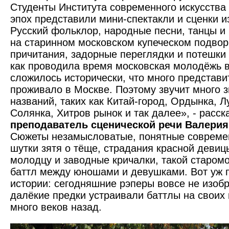
Студенты Института современного искусства
эпох представили мини-спектакли и сценки и
Русский фольклор, народные песни, танцы и и
на старинном московском купеческом подвор
причитания, задорные переглядки и потешки 
как проводила время московская молодёжь в
сложилось исторически, что много представи
проживало в Москве. Поэтому звучит много 
названий, таких как Китай-город, Ордынка, Л
Солянка, Хитров рынок и так далее», - расск
преподаватель сценической речи Валери
Сюжеты незамысловатые, понятные совреме
шутки зятя о тёще, страдания красной девиц
молодцу и заводные кричалки, такой старом
баттл между юношами и девушками. Вот уж 
истории: сегодняшние рэперы вовсе не изобр
далёкие предки устраивали баттлы на своих
много веков назад.