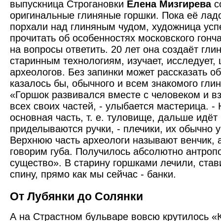
выпускница Строгановки
Елена Мизгирева
с
оригинальные глиняные горшки. Пока её лад
порхали над глиняным чудом, художница усп
прочитать об особенностях московского гонча
на вопросы ответить. 20 лет она создаёт гли
старинным технологиям, изучает, исследует,
археологов. Без запинки может рассказать о
казалось бы, обычного и всем знакомого глин
«Горшок развивался вместе с человеком и вз
всех своих частей, - улыбается мастерица. -
основная часть, т. е. туловище, дальше идёт
приделываются ручки, - плечики, их обычно 
Верх­нюю часть археологи называют венчик, 
говорим губа. Получилось абсолютно антро
существо». В старину горшками лечили, ста
спину, прямо как мы сейчас - банки.
От Лубянки до Солянки
А на Страстном бульваре вовсю крутилось «