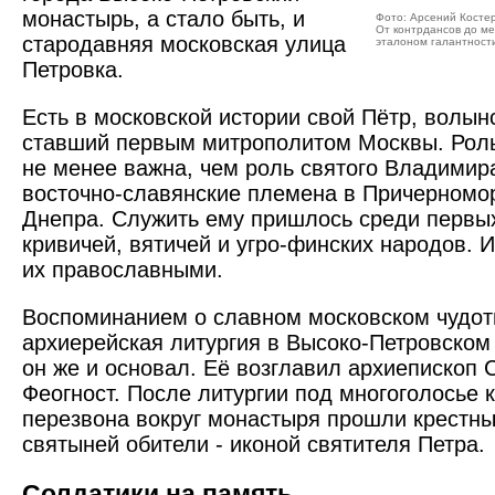
монастырь, а стало быть, и
Фото: Арсений Косте
От контрдансов до ме
стародавняя московская улица
эталоном галантност
Петровка.
Есть в московской истории свой Пётр, волын
ставший первым митрополитом Москвы. Роль
не менее важна, чем роль святого Владимир
восточно-славянские племена в Причерномор
Днепра. Служить ему пришлось среди первых
кривичей, вятичей и угро-финских народов. 
их православными.
Воспоминанием о славном московском чудот
архиерейская литургия в Высоко-Петровском
он же и основал. Её возглавил архиепископ 
Феогност. После литургии под многоголосье 
перезвона вокруг монастыря прошли крестны
святыней обители - иконой святителя Петра.
Солдатики на память