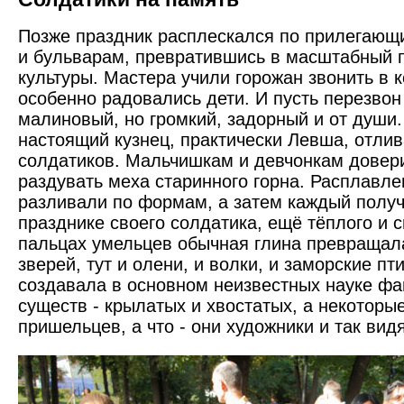
Позже праздник расплескался по прилегающ
и бульварам, превратившись в масштабный 
культуры. Мастера учили горожан звонить в 
особенно радовались дети. И пусть перезвон
малиновый, но громкий, задорный и от души.
настоящий кузнец, практически Левша, отли
солдатиков. Мальчишкам и девчонкам довер
раздувать меха старинного горна. Расплавл
разливали по формам, а затем каждый получ
празднике своего солдатика, ещё тёплого и 
пальцах умельцев обычная глина превращала
зверей, тут и олени, и волки, и заморские п
создавала в основном неизвестных науке фа
существ - крылатых и хвостатых, а некоторы
пришельцев, а что - они художники и так видя