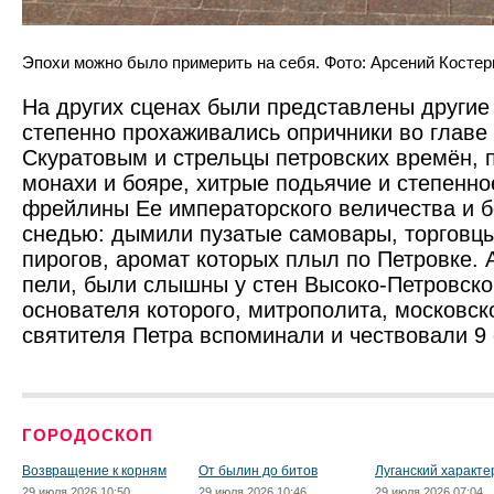
Эпохи можно было примерить на себя. Фото: Арсений Костер
На других сценах были представлены другие
степенно прохаживались опричники во главе
Скуратовым и стрельцы петровских времён, 
монахи и бояре, хитрые подьячие и степенно
фрейлины Ее императорского величества и 
снедью: дымили пузатые самовары, торговц
пирогов, аромат которых плыл по Петровке. А
пели, были слышны у стен Высоко-Петровско
основателя которого, митрополита, московск
святителя Петра вспоминали и чествовали 9 
ГОРОДОСКОП
Возвращение к корням
От былин до битов
Луганский характе
29 июля 2026 10:50
29 июля 2026 10:46
29 июля 2026 07:04