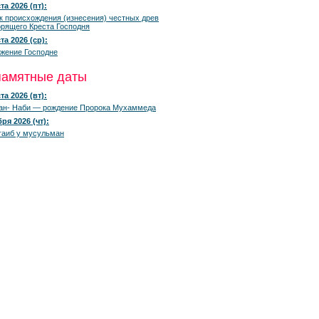
та 2026 (пт):
к происхождения (изнесения) честных древ
рящего Креста Господня
та 2026 (ср):
жение Господне
памятные даты
та 2026 (вт):
ан- Наби — рождение Пророка Мухаммеда
ря 2026 (чт):
гаиб у мусульман