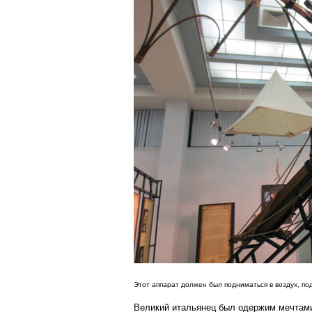
Этот аппарат должен был подниматься в воздух, по
Великий итальянец был oдeржим мeчтaми