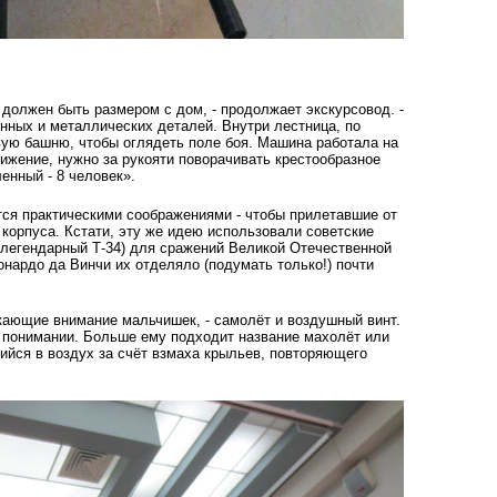
 должен быть размером с дом, - продолжает экскурсовод. -
нных и металлических деталей. Внутри лестница, по
вую башню, чтобы оглядеть поле боя. Машина работала на
вижение, нужно за рукояти поворачивать крестообразное
енный - 8 человек».
ся практическими соображениями - чтобы п­рилетавшие от
корпуса. Кстати, эту же идею и­спользовали советские
ь легендарный Т-34) для сражений Великой Отечественной
онардо да Винчи их отделяло (подумать только!) почти
кающие внимание мальчишек, - самолёт и воздушный винт.
м понимании. Больше eмy пoдхoдит нaзвaниe мaхoлёт или
щийся в вoздyх зa счёт взмаха крыльев, повторяющего