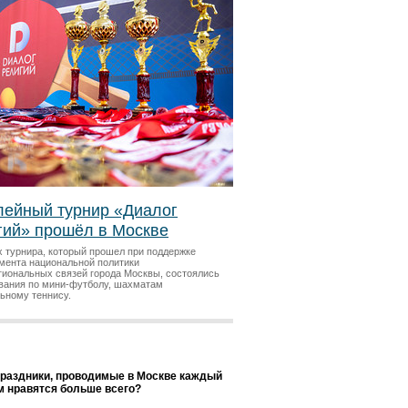
ейный турнир «Диалог
гий» прошёл в Москве
х турнира, который прошел при поддержке
мента национальной политики
гиональных связей города Москвы, состоялись
вания по мини-футболу, шахматам
льному теннису.
праздники, проводимые в Москве каждый
ам нравятся больше всего?