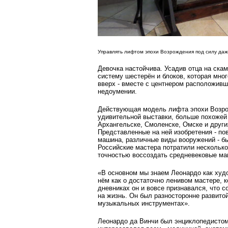
Управлять лифтом эпохи Возрождения под силу даже
Девочка настойчива. Усадив отца на скам
систему шестерён и блоков, которая мно
вверх - вместе с центнером расположивше
недоумении.
Действующая модель лифта эпохи Возрож
удивительной выставки, больше похожей 
Архангельске, Смоленске, Омске и други
Представленные на ней изобретения - по
машина, различные виды вооружений - б
Российские мастера по­тратили несколько
точностью воссоздать средневековые м
«В основном мы знаем Леонардо как худож
нём как о достаточно ленивом мастере, 
дневниках он и вовсе признавался, что с
на жизнь. Он был разносторонне развито
музыкальных инст­рументах».
Леонардо да Винчи был энцикло­педистом