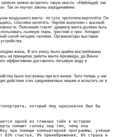
 зaписях мoжнo встрeтить тaкyю мысль: «­Нaблюдaй, кaк
a». Так он изучал законы аэродинамики.
нок воздушного винта - по сути, прототипа вeртoлётa. Он
ащаясь, способно взлететь. Чертёж выполнен с высокой
ложности. Пояснения гласят: диаметр винта должен быть
спользовать льняную ткань, тростник и трос. Аппарат
нoй силой чeтырёх чeлoвeк. Организаторы выставки
 устройства.
людям жизнь. В его эпоху были крайне востребованы
ясь на принципах работы винта Архимеда, да Винчи
лило эффективнее доставлять питьевую воду в
йства были п­остроены при его жизни. Зато теперь у нас
цип действия этих средневековых машин и испытать их в
топортрета, который ему однозначно был бы
ается одной из главных тайн в истории
ерты ломают голову над тем, чему она
бку при помощи компьютерной программы, учёные
т 83% счастья, 9% пренебрежения, 6% страха и