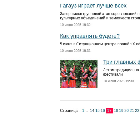
Гагауз играет лучше всех
Завершился групповой этап соревнований п
культурных объединений и землячеств сто
10 июня 2025 19:32
Как управлять будете?
5 июня в Ситуационном центре прошёл X ю
10 июня 2025 19:31
Три главных 
Летом традиционно 
фестивали
10 июня 2025 19:30
Страницы:
1
..
14
15
16
17
18
19
20
21
22