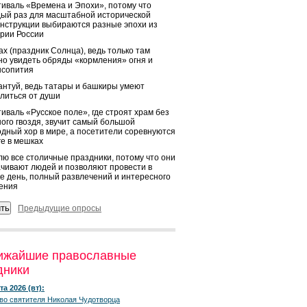
иваль «Времена и Эпохи», потому что
ый раз для масштабной исторической
нструкции выбираются разные эпохи из
рии России
х (праздник Солнца), ведь только там
о увидеть обряды «кормления» огня и
ысопития
нтуй, ведь татары и башкиры умеют
литься от души
иваль «Русское поле», где строят храм без
ого гвоздя, звучит самый большой
дный хор в мире, а посетители соревнуются
ге в мешках
ю все столичные праздники, потому что они
чивают людей и позволяют провести в
е день, полный развлечений и интересного
ения
Предыдущие опросы
ижайшие православные
дники
та 2026 (вт):
во святителя Николая Чудотворца