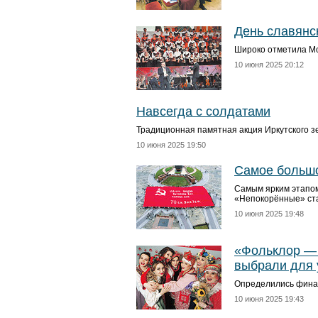
День славянс
Широко отметила Мо
10 июня 2025 20:12
Навсегда с солдатами
Традиционная памятная акция Иркутского з
10 июня 2025 19:50
Самое большо
Самым ярким этапом
«Непокорённые» ст
10 июня 2025 19:48
«Фольклор — 
выбрали для 
Определились финал
10 июня 2025 19:43