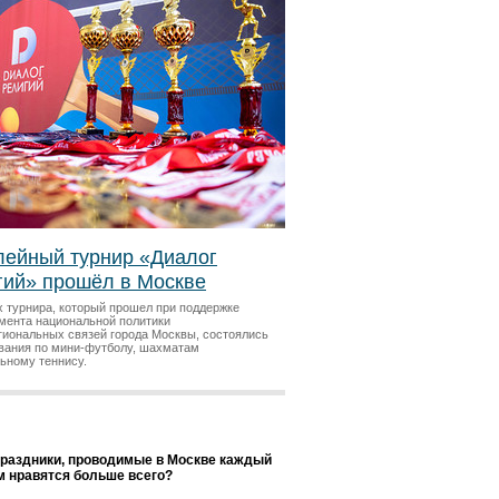
ейный турнир «Диалог
гий» прошёл в Москве
х турнира, который прошел при поддержке
мента национальной политики
гиональных связей города Москвы, состоялись
вания по мини-футболу, шахматам
льному теннису.
праздники, проводимые в Москве каждый
ам нравятся больше всего?