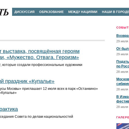
ДИСКУССИЯ
ОБРАЗОВАНИЕ
МЕЖДУ НАЦИЯМИ
НАШИ В ГОРОД
СОБЫТ
Возвра
29 июля 
От был
т выставка, посвящённая героям
29 июля 
и, «Мужество. Отвага. Героизм»
Подать
т, которые создали профессиональные художники
по Рос
28 июля 
Москов
й праздник «Купалье»
сибиря
усы Москвы» приглашает 12 июля всех в парк «Останкино»
28 июля 
 «Купалье»
В Изма
фестив
28 июля 
рактика
аседания Совета по делам национальностей
ГАЛЕР