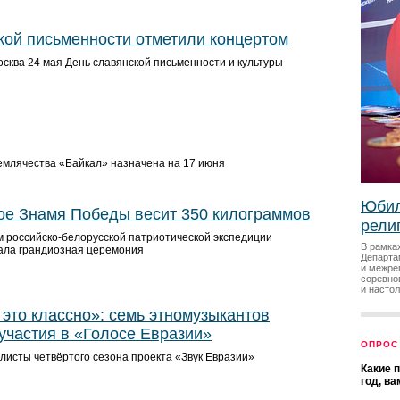
кой письменности отметили концертом
сква 24 мая День славянской письменности и культуры
емлячества «Байкал» назначена на 17 июня
Юбил
е Знамя Победы весит 350 килограммов
рели
 российско-белорусской патриотической экспедиции
В рамка
ала грандиозная церемония
Департа
и межре
соревно
и насто
это классно»: семь этномузыкантов
участия в «Голосе Евразии»
ОПРОС
исты четвёртого сезона проекта «Звук Евразии»
Какие 
год, в