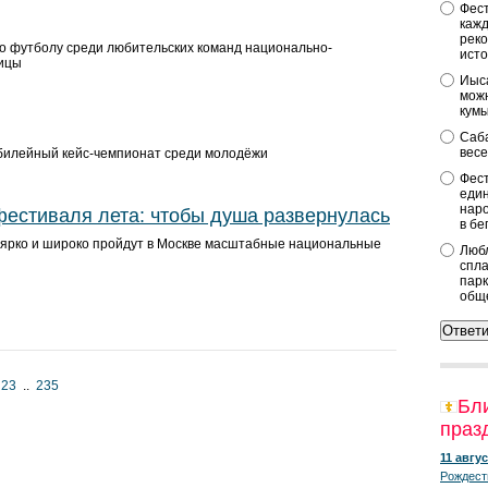
Фест
кажд
реко
о футболу среди любительских команд национально-
исто
лицы
Иыса
можн
кум
Саба
весе
билейный кейс-чемпионат среди молодёжи
Фест
един
наро
фестиваля лета: чтобы душа развернулась
в бе
ярко и широко пройдут в Москве масштабные национальные
Любл
спла
парк
общ
23
..
235
Бл
праз
11 авгус
Рождест