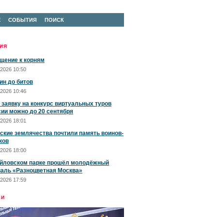
Е
СОБЫТИЯ
ПОИСК
ИЯ
щение к корням
2026 10:50
ин до битов
2026 10:46
 заявку на конкурс виртуальных туров
сии можно до 20 сентября
2026 18:01
ские землячества почтили память воинов-
ков
2026 18:00
йловском парке прошёл молодёжный
аль «Разноцветная Москва»
2026 17:59
ЕИ