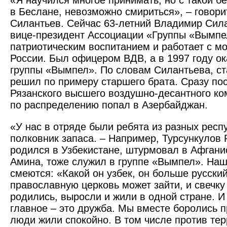
«Я научился многое принимать, но с такой б
в Беслане, невозможно смириться», – говор
Силантьев. Сейчас 63-летний Владимир Сил
вице-президент Ассоциации «Группы «Вымпе
патрио­тическим воспитанием и работает с м
России. Был офицером ВДВ, а в 1997 году ок
группы «Вымпел». По словам Силантьева, ст
решил по примеру старшего брата. Сразу по
Рязанского высшего воздушно-­десантного к
по распределению попал в Азербайджан.
«У нас в отряде были ребята из разных респ
полковник запаса. – Например, Турсункулов
родился в Узбекистане, штурмовал в Афгани
Амина, тоже служил в группе «Вымпел». На
смеются: «Какой он узбек, он больше русский
православную церковь может зайти, и свечку
родились, выросли и жили в одной стране. И
главное – это дружба. Мы вместе боролись п
люди жили спокойно. В том числе против тер