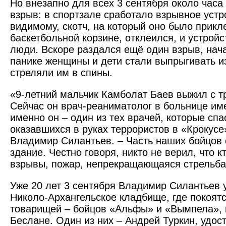
Но внезапно для всех 3 сентября около часа
взрыв: в спортзале сработало взрывное устр
видимому, скотч, на который оно было прикл
баскетбольной корзине, отклеился, и устройс
люди. Вскоре раздался ещё один взрыв, нач
панике женщины и дети стали выпрыгивать и
стреляли им в спины.
«9-летний мальчик Камболат Баев выжил с т
Сейчас он врач-реаниматолог в больнице им
именно он – один из тех врачей, которые сп
оказавшихся в руках террористов в «Крокусе
Владимир Силантьев. – Часть наших бойцов 
здание. Честно говоря, никто не верил, что к
взрывы, пожар, непрекращающаяся стрельб
Уже 20 лет 3 сентября Владимир Силантьев 
Николо-Архангельское кладбище, где покоятс
товарищей – бойцов «Альфы» и «Вымпела», 
Беслане. Один из них – Андрей Туркин, удо