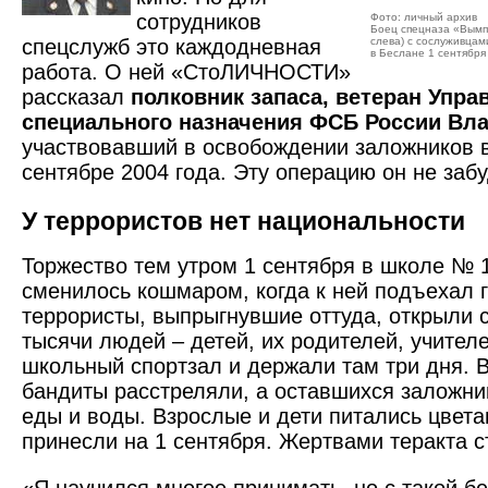
сотрудников
Фото: личный архив
Боец спецназа «Вымп
спецслужб это каждодневная
слева) с сослуживца
в Беслане 1 сентября
работа. О ней «СтоЛИЧНОСТИ»
рассказал
полковник запаса, ветеран Упра
специального назначения ФСБ России Вл
участвовавший в освобождении заложников 
сентябре 2004 года. Эту операцию он не забу
У террористов нет национальности
Торжество тем утром 1 сентября в школе № 
сменилось кошмаром, когда к ней подъехал г
террористы, выпрыгнувшие оттуда, открыли 
тысячи людей – детей, их родителей, учителе
школьный спортзал и держали там три дня. 
бандиты расстреляли, а оставшихся заложни
еды и воды. Взрослые и дети питались цвета
принесли на 1 сентября. Жертвами теракта 