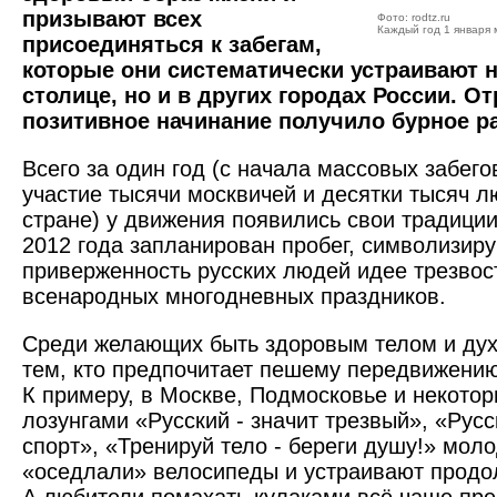
призывают всех
Фото: rodtz.ru
Каждый год 1 января м
присоединяться к забегам,
которые они систематически устраивают н
столице, но и в других городах России. О
позитивное начинание получило бурное р
Всего за один год (с начала массовых забего
участие тысячи москвичей и десятки тысяч л
стране) у движения появились свои традиции.
2012 года запланирован пробег, символизир
приверженность русских людей идее трезвос
всенародных многодневных праздников.
Среди желающих быть здоровым телом и дух
тем, кто предпочитает пешему передвижению
К примеру, в Москве, Подмосковье и некотор
лозунгами «Русский - значит трезвый», «Рус
спорт», «Тренируй тело - береги душу!» мо
«оседлали» велосипеды и устраивают продо