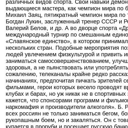
различных видов спорта. Свои навыки демон
выдающиеся мастера, как чемпион мира по 
Михаил Заяц, пятикратный чемпион мира по 
Богдан Лукин, заслуженный тренер СССР и Р
Валерий Белов, и др. А во дворце спорта «
международный турнир по смешанным един
«Славянское единство», в котором принимал
нескольких стран. Подобные мероприятия п
людей увлечением физкультурой и привить и
заниматься самосовершенствованием, улучш
здоровья, а не пьянствовать или употреблять
сожалению, телеканалы крайне редко расск
начинаниях, предпочитая пичкать зрителей 
фильмами, герои которых весело проводят в
клубах и барах, но уж никак не в спортивных
кажется, что спонсорами программ и фильмо
наркомафия и производители алкоголя». Б. 
всех россиян не только заниматься бегом, б
рукопашным боем, но и закаляться. Он с то
купается в проруби и посещает русскую баню