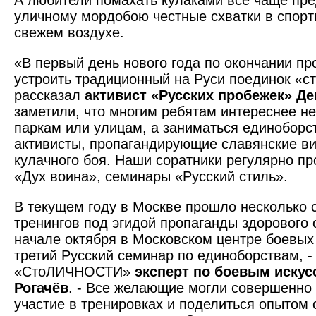
А любители помахать кулаками всё чаще пр
уличному мордобою честные схватки в спорт
свежем воздухе.
«В первый день нового года по окончании пр
устроить традиционный на Руси поединок «сте
рассказал
активист «Русских пробежек» Де
заметили, что многим ребятам интереснее не
паркам или улицам, а заниматься единоборс
активисты, пропагандирующие славянские в
кулачного боя. Наши соратники регулярно п
«Дух воина», семинары «Русский стиль».
В текущем году в Москве прошло несколько 
тренингов под эгидой пропаганды здорового 
начале октября в Московском центре боевых
третий Русский семинар по единоборствам, -
«СтоЛИЧНОСТИ»
эксперт по боевым искус
Рогачёв
. - Все желающие могли совершенно
участие в тренировках и поделиться опытом