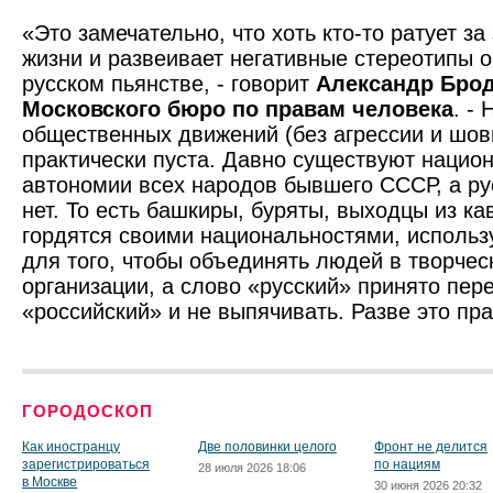
«Это замечательно, что хоть кто-то ратует з
жизни и развеивает негативные стереотипы 
русском пьянстве, - говорит
Александр Брод
Московского бюро по правам человека
. -
общественных движений (без агрессии и шов
практически пуста. Давно существуют нацио
автономии всех народов бывшего СССР, а ру
нет. То есть башкиры, буряты, выходцы из ка
гордятся своими национальностями, использ
для того, чтобы объединять людей в творче
организации, а слово «русский» принято пер
«российский» и не выпячивать. Разве это пр
ГОРОДОСКОП
Как иностранцу
Две половинки целого
Фронт не делится
зарегистрироваться
по нациям
28 июля 2026 18:06
в Москве
30 июня 2026 20:32