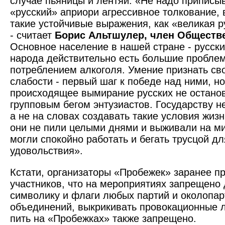
случае пьяницы и лентяи. «Не надо приписы
«русский» априори агрессивное толкование, в
такие устойчивые выражения, как «великая р
- считает
Борис Альтшулер, член Обществ
Основное население в нашей стране - русски
народа действительно есть большие пробле
потреблением алкоголя. Умение признать сво
слабости - первый шаг к победе над ними, но
происходящее вымирание русских не остано
групповым бегом энтузиастов. Государству н
а не на словах создавать такие условия жиз
они не пили целыми днями и выживали на ми
могли спокойно работать и бегать трусцой дл
удовольствия».
Кстати, организаторы «Пробежек» заранее п
участников, что на мероприятиях запрещено
символику и флаги любых партий и околопа
объединений, выкрикивать провокационные л
пить на «Пробежках» также запрещено.