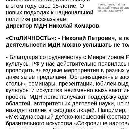
в этом году своё 15-летие. О
Фото: Фото: mdn.ru
Николай Комаров, ди
новых подходах к национальной
Национальностей
политике рассказывает
директор МДН Николай Комаров
.
«СтоЛИЧНОСТЬ»: - Николай Петрович, в п
деятельности МДН можно услышать не тол
- Благодаря сотрудничеству с Минрегионом 
культуры РФ у нас действительно появилась
проводить выездные мероприятия в разных у
даже за её пределами. Организационные зас
столы», семинары, презентации, юбилеи вы
культуры и искусства неизменно вызывают и
проекты МДН легко получают поддерж­ку ад
областей, авторитетных деятелей науки, но г
находят отклик в сердцах людей. Например, 
«Международный дет­ско-юношеский фестивал
бразительного искусства «Сокровище нартов