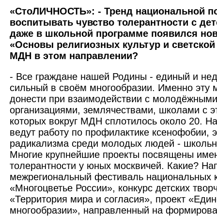
«СтоЛИЧНОСТЬ»: - Тренд национальной по
воспитывать чувство толерантности с дет
даже в школьной программе появился но
«Основы религиозных культур и светской 
МДН в этом направлении?
- Все граждане нашей Родины - единый и не
сильный в своём многообразии. Именно эту
донести при взаимодейст­вии с молодёжным
организациями, землячест­вами, школами с 
которых вокруг МДН сплотилось около 20. Н
ведут работу по профилактике ксенофобии, 
радикализма среди молодых людей - школьни
Многие крупнейшие проекты посвящены име
толерантно­сти у юных москвичей. Какие? Н
межрегиональный фестиваль национальных к
«Многоцветье России», конкурс детских твор
«Территория мира и согласия», проект «Един
многообразии», направленный на формиров