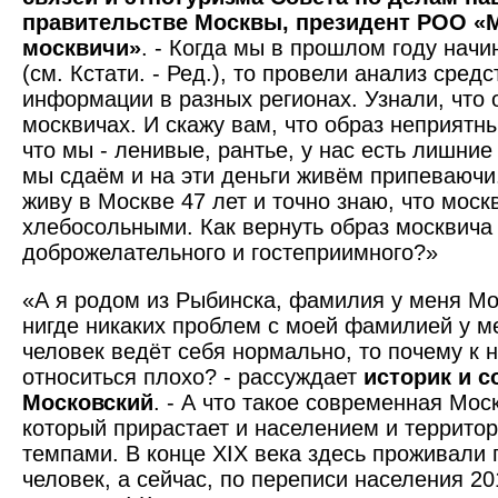
правительстве Москвы, президент РОО «
москвичи»
. - Когда мы в прошлом году нач
(см. Кстати. - Ред.), то провели анализ сред
информации в разных регионах. Узнали, что 
москвичах. И скажу вам, что образ неприятны
что мы - ленивые, рантье, у нас есть лишние
мы сдаём и на эти деньги живём припеваючи.
живу в Москве 47 лет и точно знаю, что моск
хлебосольными. Как вернуть образ москвича 
доброжелательного и гостеприимного?»
«А я родом из Рыбинска, фамилия у меня Мос
нигде никаких проблем с моей фамилией у м
человек ведёт себя нормально, то почему к
относиться плохо? - рассуждает
историк и с
Московский
. - А что такое современная Мос
который прирастает и населением и террит
темпами. В конце XIX века здесь проживали
человек, а сейчас, по переписи населения 201