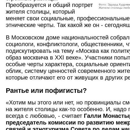
Преобразуется и общий портрет
Фото: Эдуард Кудряв
Жители столицы любят
жителя столицы, который
меняет свои социальные, профессиональные,
этнические черты. Так какой же он - сегодня
В Московском доме национальностей собрали
социологи, конфликтологи, общественники, 
подискутировать на тему «Москва как политк
образ москвича в XXI веке». Участники попы
особые черты характера, социальные ориент
облик, систему ценностей современного жите
которые отличают его от живущих в других р
Рантье или пофигисты?
«Хотим мы этого или нет, но провинциалы см
на жителя столицы как-то особенно. И, надо 
всегда с любовью, - считает
Галли Монасты
председатель комиссии по развитию меж
связей и этнотуризма Совета по делам н