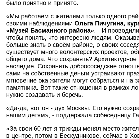
было приятно и принято.
«Мы работаем с жителями только одного райо
своими наблюдениями
Ольга Пичугина, кур
«Музей Басманного района»
. - И проводил
чтобы понять, что интересно людям. Оказыва
больше знать о своём районе, о своих сосед
существует много волонтёрских проектов, о
общего дома. Что сохранять? Архитектурное 
наследие. Сохранять добрососедские отнош
сами на собственные деньги устраивают пра
мгновение ока жители могут собраться и на 
памятника. Вот такие отношения в рамках л
нужно создавать и беречь.
«Да-да, вот он - дух Москвы. Его нужно сохр
нашим детям», - поддержала собеседницу Г
«За свои 60 лет я трижды менял место жител
в центре, потом в Бескудникове, сейчас в Хо