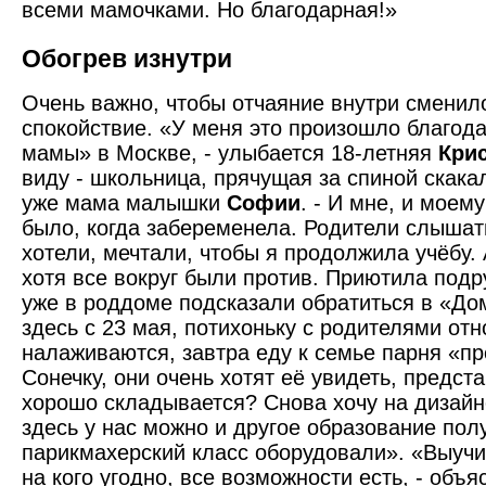
всеми мамочками. Но благодарная!»
Обогрев изнутри
Очень важно, чтобы отчаяние внутри сменил
спокойствие. «У меня это произо­шло благо
мамы» в Москве, - улыбается 18-летняя
Кри
виду - школьница, прячущая за спиной скакал
уже мама малышки
Софии
. - И мне, и моем
было, когда забеременела. Родители слышат
хотели, мечтали, чтобы я продолжила учёбу. 
хотя все вокруг были против. Приютила подру
уже в роддоме подсказали обратиться в «Д
здесь с 23 мая, потихоньку с родителями от
налаживаются, завтра еду к семье парня «пр
Сонечку, они очень хотят её увидеть, предста
хорошо складывается? Снова хочу на дизайне
здесь у нас можно и другое образование пол
парикмахерский класс оборудовали». «Выучи
на кого угодно, все возможности есть, - объ