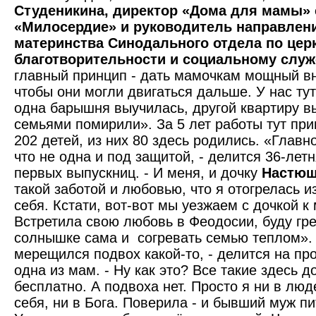
Студеникина, директор «Дома для мамы»
«Милосердие» и руководитель направлен
материнства Синодального отдела по цер
благотворительности и социальному слу
главный прин­цип - дать мамочкам мощный в
чтобы они могли двигаться дальше. У нас ту
одна барышня выучилась, другой квартиру в
семьями помирили». За 5 лет работы тут пр
202 детей, из них 80 здесь родились. «Главно
что не одна и под защитой, - делится 36-лет
первых выпускниц. - И меня, и дочку
Настю
такой заботой и любовью, что я отогрелась и
себя. Кстати, вот-вот мы уезжаем с дочкой к
Встретила свою любовь в Феодосии, буду гр
солнышке сама и согревать семью теплом».
мерещился подвох какой-то, - делится на п
одна из мам. - Ну как это? Все такие здесь 
бесплатно. А подвоха нет. Просто я ни в люд
себя, ни в Бога. Поверила - и бывший муж пи