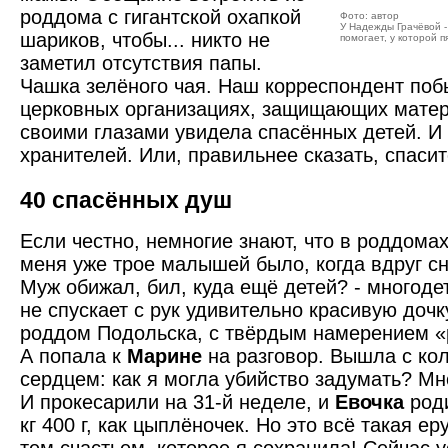
роддома с гигантской охапкой
Фото: автор
У Надежды Грачёвой -
шариков, чтобы... никто не
помогает, у которой п
заметил отсутствия папы.
Чашка зелёного чая. Наш корреспондент поб
церковных организациях, защищающих матери
своими глазами увидела спасённых детей. И 
хранителей. Или, правильнее сказать, спаси
40 спасённых душ
Если честно, немногие знают, что в роддомах
меня уже трое малышей было, когда вдруг с
Муж обижал, бил, куда ещё детей? - многод
не спускает с рук удивительно красивую дочк
роддом Подольска, с твёрдым намерением «
А попала к
Марине
на разговор. Вышла с ко
сердцем: как я могла убийство задумать? Мн
И прокесарили на 31-й неделе, и
Евочка
род
кг 400 г, как цыплёночек. Но это всё такая е