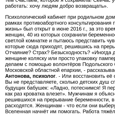
тем счастьем, которое я сохранила! Сейчас 
работать: хочу людям добро возвращать».
Психологический кабинет при родильном дом
рамках противоабортного консультирования
жизнь» был открыт в июне 2016 г., за это вре
женщин, 40 из которых сохранили беременнос
светлой комнатке и пытаюсь представить чу
которые сюда приходят, решившись на преры
Отчаяние? Страх? Безысходность? «Иногда 
женщине коляску или просто упаковку пампер
делаем с помощью волонтёров Подольского 
Московской областной епархии, - рассказыв
Антонова, психолог
. - Или восстановить её
Вы не представляете, сколько детских душ с
будущих бабушек: «Ладно, потеснимся! Я пе
как раз кроватка влезет». Мужчинам я объяс
решившихся на прерывание беременности, в
расходятся. Женщинам - что если они выберу
Вселенная начнёт им помогать. Работа тяжёл