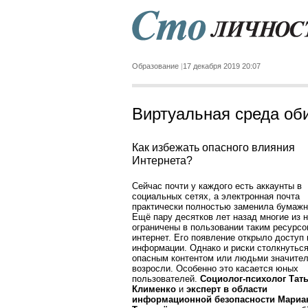
Образование
17 декабря 2019 20:07
Виртуальная среда об
Как избежать опасного влияния
Интернета?
Сейчас почти у каждого есть аккаунты в
социальных сетях, а электронная почта
практически полностью заменила бумаж
Ещё пару десятков лет назад многие из 
ограничены в пользовании таким ресурсо
интернет. Его появление открыло доступ
информации. Однако и риски столк­нуться
опасным контентом или людьми значите
возросли. Особенно это касается юных
пользователей.
Социолог-психолог Тат
Клименко
и
эксперт в области
информационной без­опасности Мариа