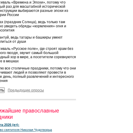
иваль «Времена и Эпохи», потому что
ый раз для масштабной исторической
нструкции выбираются разные эпохи из
рии России
х (праздник Солнца), ведь только там
о увидеть обряды «кормления» огня и
ысопития
нтуй, ведь татары и башкиры умеют
литься от души
иваль «Русское поле», где строят храм без
ого гвоздя, звучит самый большой
дный хор в мире, а посетители соревнуются
ге в мешках
ю все столичные праздники, потому что они
чивают людей и позволяют провести в
е день, полный развлечений и интересного
ения
Предыдущие опросы
ижайшие православные
дники
та 2026 (вт):
во святителя Николая Чудотворца