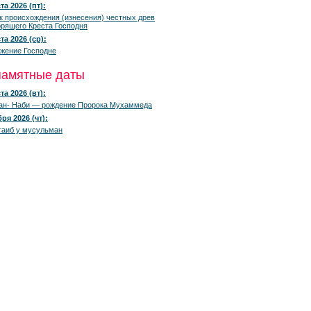
та 2026 (пт):
к происхождения (изнесения) честных древ
рящего Креста Господня
та 2026 (ср):
жение Господне
памятные даты
та 2026 (вт):
ан- Наби — рождение Пророка Мухаммеда
ря 2026 (чт):
гаиб у мусульман