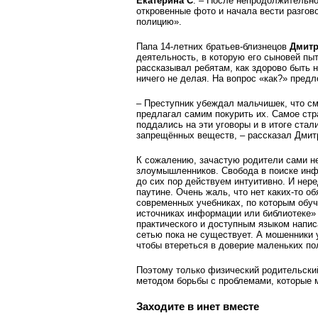
Екатерина С
. – После непродолжительно
откровенные фото и начала вести разгов
полицию».
Папа 14-летних братьев-близнецов
Дмитр
деятельность, в которую его сыновей пы
рассказывал ребятам, как здорово быть 
ничего не делая. На вопрос «как?» пред
– Преступник убеждал мальчишек, что см
предлагал самим покурить их. Самое стр
поддались на эти уговоры и в итоге ста
запрещённых веществ, – рассказал Дмит
К сожалению, зачастую родители сами не 
злоумышленников. Свобода в поиске инф
до сих пор дейст­вуем интуитивно. И нер
паутине. Очень жаль, что нет каких-то о
современных учебниках, по которым обу
источниках информации или библиотеке» 
практического и доступным языком напи
сетью пока не существует. А мошенники 
чтобы втереться в доверие маленьких по
Поэтому только физический родительск
методом борьбы с проблемами, которые м
Заходите в инет вместе