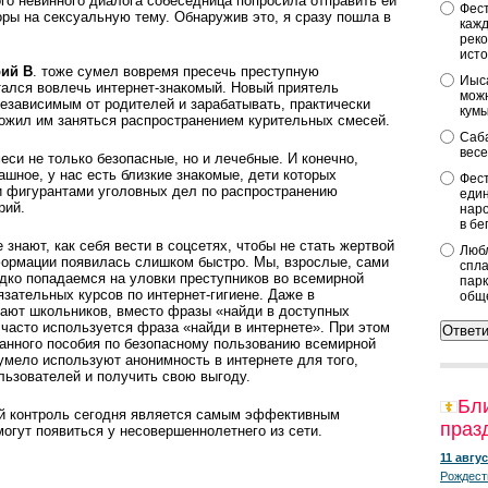
го невинного диалога собеседница попросила отправить ей
Фест
оры на сексуальную тему. Обнаружив это, я сразу пошла в
кажд
реко
исто
ий В
. тоже сумел вовремя пресечь преступную
Иыса
тался вовлечь интернет-знакомый. Новый приятель
можн
независимым от родителей и зарабатывать, практически
кум
ложил им заняться распространением курительных смесей.
Саба
весе
еси не только безопасные, но и лечебные. И конечно,
ашное, у нас есть близкие знакомые, дети которых
Фест
ли фигурантами уголовных дел по распространению
един
рий.
наро
в бе
знают, как себя вести в соцсетях, чтобы не стать жертвой
Любл
ормации появилась слишком быстро. Мы, взрослые, сами
спла
едко попадаемся на уловки преступников во всемирной
парк
бязательных курсов по интернет-гигиене. Даже в
общ
чают школьников, вместо фразы «найди в доступных
часто используется фраза «найди в интернете». При этом
санного пособия по безопасному пользованию всемирной
умело используют анонимность в интернете для того,
льзователей и получить свою выгоду.
Бл
ий контроль сегодня является самым эффективным
праз
огут появиться у несовершеннолетнего из сети.
11 авгус
Рождест