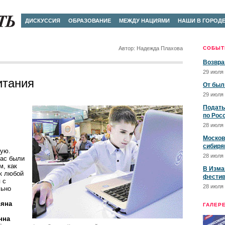
ДИСКУССИЯ
ОБРАЗОВАНИЕ
МЕЖДУ НАЦИЯМИ
НАШИ В ГОРОД
Автор: Надежда Плахова
СОБЫТ
Возвра
29 июля 
итания
От был
29 июля 
Подать
по Рос
28 июля 
Москов
сибиря
ную.
28 июля 
нас были
м, как
В Изма
 к любой
фестив
 с
28 июля 
льно
ьяна
ГАЛЕР
нна