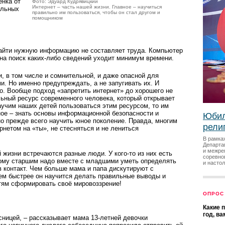
ёнка от
Фото: Эдуард Кудрявицкий
Интернет – часть нашей жизни. Главное – научиться
ельных
правильно им пользоваться, чтобы он стал другом и
помощником
айти нужную информацию не составляет труда. Компьютер
 на поиск каких-либо сведений уходит минимум времени.
и, в том числе и сомнительной, и даже опасной для
ми. Но именно предупреждать, а не запугивать их. И
ло. Вообще подход «запретить интернет» до хорошего не
льный ресурс современного человека, который открывает
учим наших детей пользоваться этим ресурсом, то им
ое – знать основы информационной без­опасности и
Юбил
но прежде всего научить юное поколение. Правда, многим
рели
нетом на «ты», не стесняться и не лениться
В рамка
Департа
и межре
й жизни встречаются разные люди. У кого-то из них есть
соревно
тому старшим надо вместе с младшими уметь определять
и насто
в контакт. Чем больше мама и папа дискутируют с
ем быстрее он научится делать правильные выводы и
тям сформировать своё мировоззрение!
ОПРОС
Какие 
год, в
ницей, – рассказывает мама 13-летней девочки