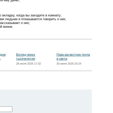
ли ему денег;
 вкладку, когда вы заходите в комнату;
ми людьми и отказывается говорить о них;
рассказывает о них;
й жизни.
ядом
Взгляд через
Пава как вестник тепла
тысячелетия
и света
9
28 июля 2026 17:32
30 июня 2026 20:24