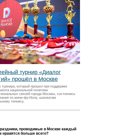
ейный турнир «Диалог
гий» прошёл в Москве
х турнира, который прошел при поддержке
мента национальной политики
гиональных связей города Москвы, состоялись
вания по мини-футболу, шахматам
льному теннису.
праздники, проводимые в Москве каждый
ам нравятся больше всего?