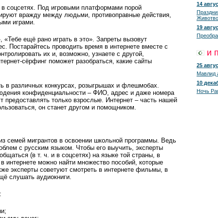
14 авгус
о в соцсетях. Под игровыми платформами порой
Праздни
дируют вражду между людьми, противоправные действия,
Животво
ыми играми.
19 авгус
Преобра
, «Тебе ещё рано играть в это». Запреты вызовут
ес. Постарайтесь проводить время в интернете вместе с
и 
нтролировать их и, возможно, узнаете с другой,
тернет-сёрфинг поможет разобраться, какие сайты
25 авгус
Мавлид 
10 декаб
ть в различных конкурсах, розыгрышах и флешмобах.
Ночь Ра
юдения конфиденциальности – ФИО, адрес и даже номера
т предоставлять только взрослые. Интернет – часть нашей
ользоваться, он станет другом и помощником.
из семей мигрантов в освоении школьной программы. Ведь
роблем с русским языком. Чтобы его выучить, эксперты
щаться (в т. ч. и в соцсетях) на языке той страны, в
, в интернете можно найти множество пособий, которые
кже эксперты советуют смотреть в интернете фильмы, в
ещё слушать аудиокниги.
:
и;