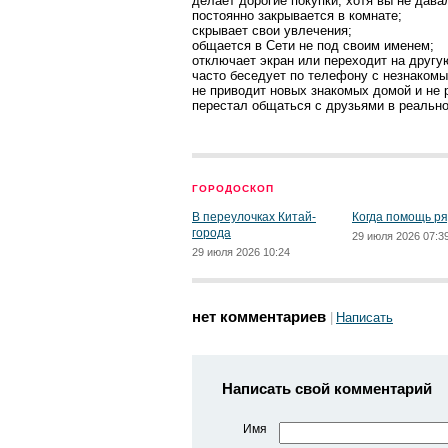
делает дорогие покупки, хотя вы не дава
постоянно закрывается в комнате;
скрывает свои увлечения;
общается в Сети не под своим именем;
отключает экран или переходит на другую
часто беседует по телефону с незнакомы
не приводит новых знакомых домой и не 
перестал общаться с друзьями в реально
ГОРОДОСКОП
В переулочках Китай-
Когда помощь р
города
29 июля 2026 07:3
29 июля 2026 10:24
нет комментариев
Написать
Написать свой комментарий
Имя