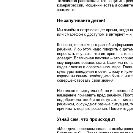
Толкачёва
рассказали, как защитить реб
киберагрессии, мошенничества и сомнит
знакомств.
Не запугивайте детей!
Мы живём в потрясающее время, когда н
или смартфон с доступом в интернет – и
Конечно, в сети много разной информаци
ребёнка. И об этом надо говорить с деть
перестать внушать, что интернет – это з
доведёт. Всемирная паутина – это глоба
ему широкие возможности. Если мы не на
будет сложно в современном мире. Главн
культуры поведения в сети. Этому и нуж
взрослым самим необходимо быть с интер
совершенствовать свои знания.
Не только в виртуальной, но и в реально
намерение причинить вред ребёнку. Поэ
недоброжелателей и не вступать с ними 
ребёнком, обсуждают разные ситуации, т
принимать верные решения. Помогите де
Узнай сам, что происходит
«Моя дочь переписывалась с якобы ровес