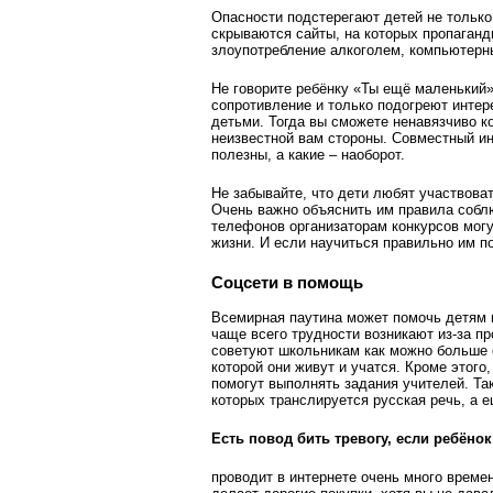
Опасности подстерегают детей не тольк
скрываются сайты, на которых пропаган
злоупотребление алкоголем, компьютерн
Не говорите ребёнку «Ты ещё маленький»
сопротивление и только подо­греют интер
детьми. Тогда вы сможете ненавязчиво ко
неизвестной вам стороны. Совместный ин
полезны, а какие – наоборот.
Не забывайте, что дети любят участвова
Очень важно объяснить им правила собл
телефонов организаторам конкурсов могу
жизни. И если научиться правильно им п
Соцсети в помощь
Всемирная паутина может помочь детям 
чаще всего трудности возникают из-за п
советуют школьникам как можно больше об
которой они живут и учатся. Кроме этого
помогут выполнять задания учителей. Та
которых транслируется русская речь, а 
Есть повод бить тревогу, если ребёнок
проводит в интернете очень много времен