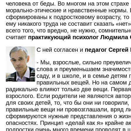
человека от беды. Во многом на этом страх
морально-этические и нравственные нормы. 
сформированы к подростковому возрасту, то
ему никакого труда не составит сказать «нет»
всего того, что вредно, не нужно, сомнительно
считает
практикующий психолог Людмила 
С ней согласен и
педагог Сергей
- Мы, взрослые, сильно преувели
слова и преуменьшаем значимость
саду, и в школе, и в семье детям 
правильных вещей. Но на самом 
радикально влияют только две вещи. Первая
взрослого. Если родители не являются авто
для своих детей, то, что бы они ни говорили,
правильные вещи ни провозглашали, вряд ли
сформируются нужные представления о жизни
опасностях. Принцип «делай как я» крайне ак
подростки очень много времени проводят в ш